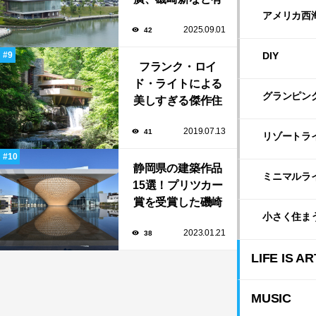
名建築家による自
アメリカ西
2025.09.01
42
然と調和する美術
館から、革新的な
DIY
公共施設など！
フランク・ロイ
ド・ライトによる
グランピン
美しすぎる傑作住
宅「落水荘（フォ
2019.07.13
41
ーリング・ウォー
リゾートラ
ター）」
静岡県の建築作品
ミニマルラ
15選！プリツカー
賞を受賞した磯崎
小さく住ま
新や坂茂など有名
2023.01.21
38
建築家が手掛けた
美しい建築も多
LIFE IS AR
数！
MUSIC