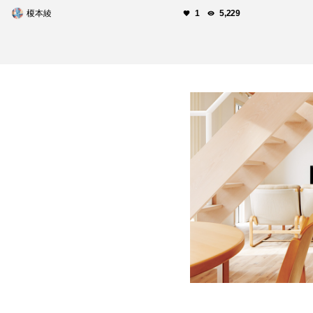
榎本綾
1
5,229