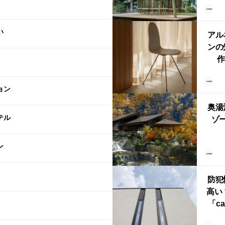
「
鈴
い
アル
ンの
作
Ch
FRI
ョン
ら世
奥湯
本
テル
ゾー
YU
ン
誕
本・
防犯
高い
「ca
ー