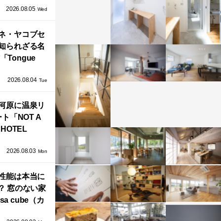
2026.08.05
循環する竹風
Wed
」が公開！
ネ・ヤコブセ
知られざる名
「Tongue
air」が復刻。
2026.08.04
TZ HANSENか
Tue
界で唯一、日
河原に温泉リ
で発売開始！
ト「NOT A
HOTEL
GAWARA」が
2026.08.03
生！販売を日
Mon
海外同時に開
性能は本当に
始！
？ 窓のない家
sa cube（カ
サ・キュー