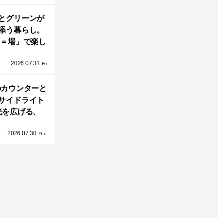
とグリーンが
添う暮らし。
A＝場」で楽し
家の中の小さ
2026.07.31
庭「casa
Fri
go（カーサ・バ
のカウンターと
ーゴ）」
サイドライト
光を広げる、
とのう家」の2
2026.07.30
DKとインテリ
Thu
ア