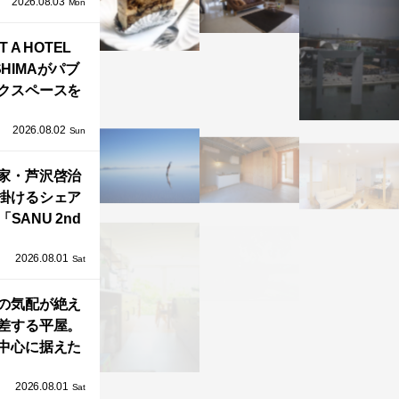
2026.08.03
」が叶えるプ
Mon
バシーと安心
T A HOTEL
感の正体
SHIMAがパブ
クスペースを
し、新ハウス
2026.08.02
HILL2.0」
Sun
OAST」が開
家・芦沢啓治
業！
掛けるシェア
SANU 2nd
Home Co-
2026.08.01
ers」、新拠点
Sat
AY 館山」が販
の気配が絶え
売開始
差する平屋。
中心に据えた
まい「団欒の
2026.08.01
杜」
Sat