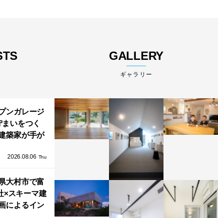
STS
GALLERY
ギャラリー
プンガレージ
佇まいをつく
建築家が手が
ミニマルな住
2026.08.06
「ふわりと浮
Thu
び上がる住ま
県大村市で富
い」
社×スキーマ建
画によるイン
タレーション