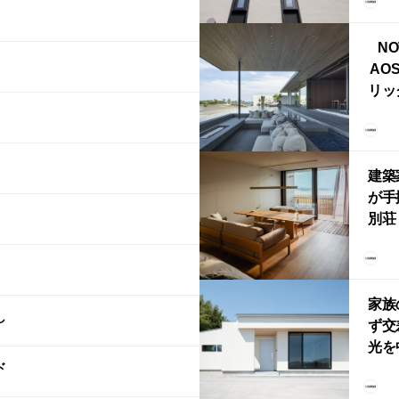
ブ）
ライ
NO
AO
リッ
拡張
「C
「C
建築
が手
別荘「
Own
「R
家族
し
ず交
光を
ド
住