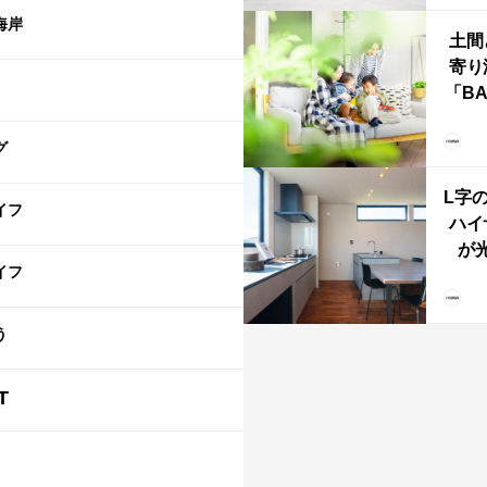
海岸
土間
寄り
「B
む、
な
グ
ba
L字
イフ
ハイ
が
イフ
「と
階L
う
T