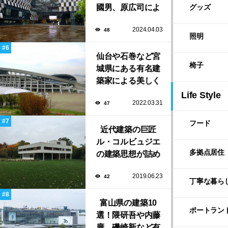
國男、原広司によ
グッズ
る、地元地域に馴
2024.04.03
48
染む至極の建築揃
照明
い！
仙台や石巻など宮
椅子
城県にある有名建
築家による美しく
ユニークな建築作
Life Style
2022.03.31
47
品13選
フード
近代建築の巨匠
ル・コルビュジエ
多拠点居住
の建築思想が詰め
込まれた傑作住宅
2019.06.23
42
「サヴォア邸」
丁寧な暮ら
富山県の建築10
ポートラン
選！隈研吾や内藤
廣、磯崎新など有