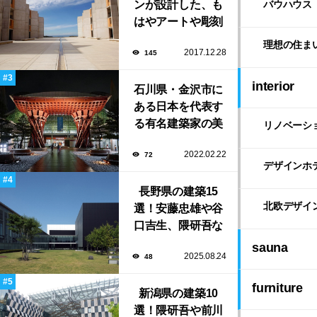
ンが設計した、も
バウハウス
はやアートや彫刻
のような「ソーク
理想の住ま
2017.12.28
145
研究所」。
interior
石川県・金沢市に
ある日本を代表す
る有名建築家の美
リノベーシ
しい建築作品10選
2022.02.22
72
デザインホ
長野県の建築15
北欧デザイ
選！安藤忠雄や谷
口吉生、隈研吾な
ど有名建築家によ
sauna
2025.08.24
48
る豊かな自然と調
和する美術館や公
furniture
新潟県の建築10
共施設！
選！隈研吾や前川