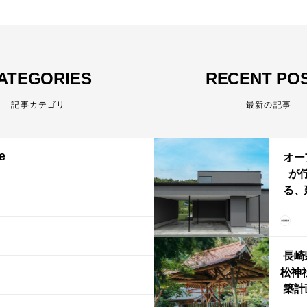
ATEGORIES
RECENT PO
最新の記事
e
オー
が
る、
けた
まい
か
長崎
松神
築計
ス