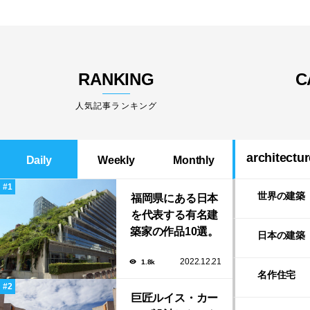
RANKING
C
人気記事ランキング
architectur
Daily
Weekly
Monthly
世界の建築
福岡県にある日本
を代表する有名建
築家の作品10選。
日本の建築
隈研吾の美しいス
2022.12.21
1.8k
タバから磯崎新に
名作住宅
よる鮨屋まで！
巨匠ルイス・カー