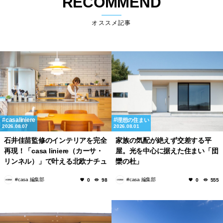
casaliniere
理想の住まい
2026.08.07
2026.08.01
石井佳苗監修のインテリアを完全
家族の気配が絶えず交差する平
再現！「casa liniere（カーサ・
屋。光を中心に据えた住まい「団
リンネル）」で叶える北欧ナチュ
欒の杜」
ラルな部屋づくり。
#casa 編集部
#casa 編集部
0
98
0
555