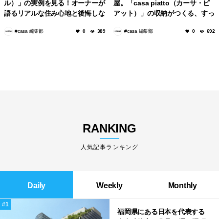
RANKING
人気記事ランキング
Daily
Weekly
Monthly
福岡県にある日本を代表する
有名建築家の作品10選。隈研
吾の美しいスタバから磯崎新
による鮨屋まで！
1.4k
2022.12.21