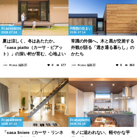
casapiatto
理想の住まい
2026.07.24
2026.07.14
夏は涼しく、冬はあたたか。
常識の外側へ。木と黒が交差する
「casa piatto（カーサ・ピアッ
外観が語る「透き通る暮らし」の
ト）」の深い軒が育む、心地よい
かたち
住環境
#casa 編集部
#casa 編集部
0
177
0
363
casaliniere
casapiatto
2026.07.10
2026.06.19
「casa liniere（カーサ・リンネ
モノに追われない、軽やかな平
ル）」の実例を見る！オーナーが
屋。「casa piatto（カーサ・ピ
語るリアルな住み心地と後悔しな
アット）」の収納がつくる、すっ
いポイント
きりとした毎日
#casa 編集部
#casa 編集部
0
389
0
692