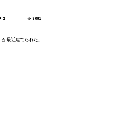
2
3,091
a」が最近建てられた。
。