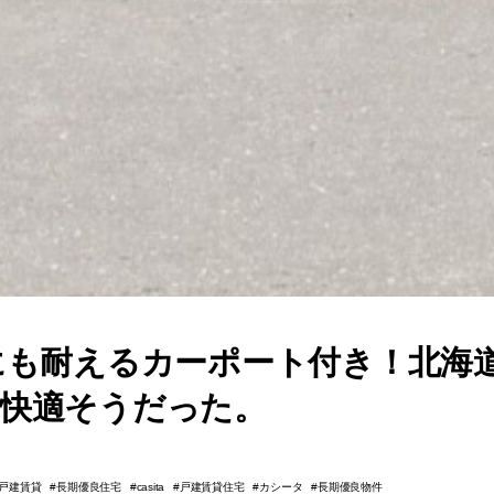
にも耐えるカーポート付き！北海道
」が快適そうだった。
戸建賃貸
長期優良住宅
戸建賃貸住宅
カシータ
長期優良物件
casita