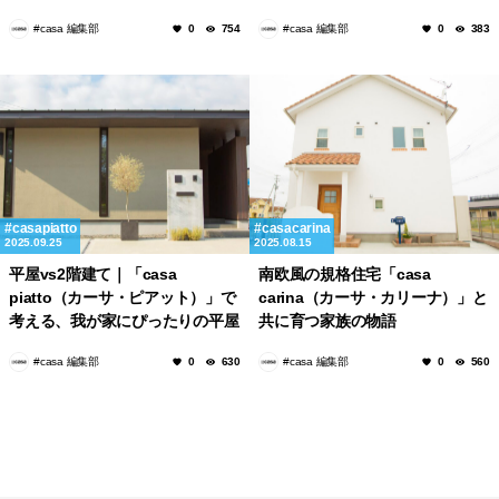
#casa 編集部
#casa 編集部
0
754
0
383
casapiatto
casacarina
2025.09.25
2025.08.15
平屋vs2階建て｜「casa
南欧風の規格住宅「casa
piatto（カーサ・ピアット）」で
carina（カーサ・カリーナ）」と
考える、我が家にぴったりの平屋
共に育つ家族の物語
の住まい
#casa 編集部
#casa 編集部
0
630
0
560