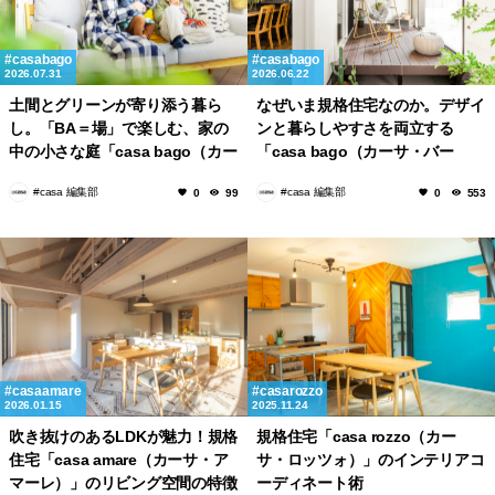
casabago
casabago
2026.07.31
2026.06.22
土間とグリーンが寄り添う暮ら
なぜいま規格住宅なのか。デザイ
し。「BA＝場」で楽しむ、家の
ンと暮らしやすさを両立する
中の小さな庭「casa bago（カー
「casa bago（カーサ・バー
サ・バーゴ）」
ゴ）」という選択
#casa 編集部
#casa 編集部
0
99
0
553
casaamare
casarozzo
2026.01.15
2025.11.24
吹き抜けのあるLDKが魅力！規格
規格住宅「casa rozzo（カー
住宅「casa amare（カーサ・ア
サ・ロッツォ）」のインテリアコ
マーレ）」のリビング空間の特徴
ーディネート術