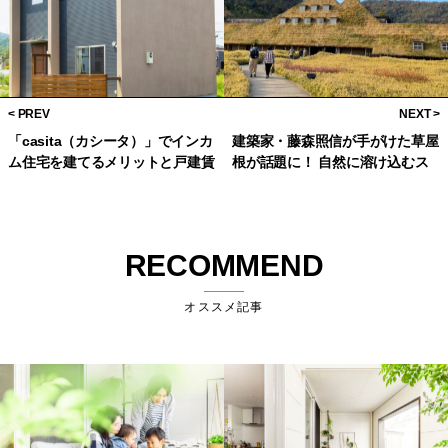
「casita（カシータ）」でインカ
建築家・藤森照信が手がけた草屋
ム住宅を建てるメリットと戸建賃
根が話題に！ 自然に溶け込むス
貸運用に利用する強み
イーツショップ 「ラ・コリーナ
近江八幡」
RECOMMEND
オススメ記事