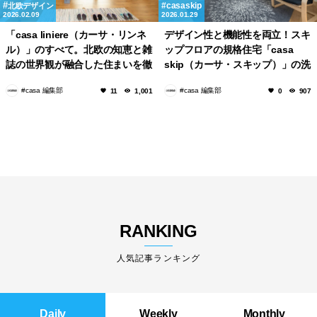
casaskip
北欧デザイン
2026.02.09
2026.01.29
「casa liniere（カーサ・リンネ
デザイン性と機能性を両立！スキ
ル）」のすべて。北欧の知恵と雑
ップフロアの規格住宅「casa
誌の世界観が融合した住まいを徹
skip（カーサ・スキップ）」の洗
底解説
練された空間
#casa 編集部
#casa 編集部
11
1,001
0
907
RANKING
人気記事ランキング
Daily
Weekly
Monthly