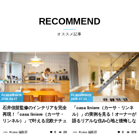
庭」づくり
RECOMMEND
オススメ記事
casaliniere
casaliniere
2026.08.07
2026.07.10
石井佳苗監修のインテリアを完全
「casa liniere（カーサ・リンネ
再現！「casa liniere（カーサ・
ル）」の実例を見る！オーナーが
リンネル）」で叶える北欧ナチュ
語るリアルな住み心地と後悔しな
ラルな部屋づくり。
いポイント
#casa 編集部
#casa 編集部
0
26
0
376