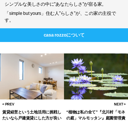
シンプルな美しさの中に”あなたらしさ”が宿る家。
「simple but yours」住む人”らしさ”が、この家の主役で
す。
casa rozzo
について
賃貸経営という土地活用に挑戦し
“植物は私の全て”『北川村「モネ
たいなら戸建賃貸にした方が良い
の庭」マルモッタン』庭園管理責
任者・川上裕さんが語る「モネの