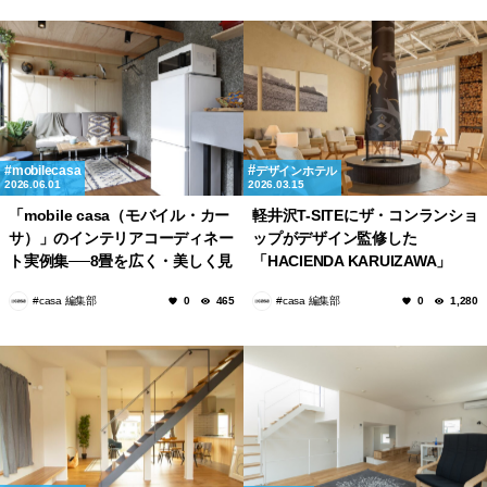
mobilecasa
デザインホテル
2026.06.01
2026.03.15
「mobile casa（モバイル・カー
軽井沢T-SITEにザ・コンランショ
サ）」のインテリアコーディネー
ップがデザイン監修した
ト実例集──8畳を広く・美しく見
「HACIENDA KARUIZAWA」
せる家具選びのルール
「AQUAIGNIS GARDEN SPA」
#casa 編集部
#casa 編集部
0
465
0
1,280
がオープン！