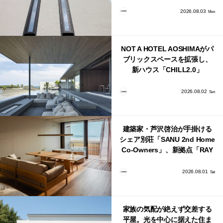
2026.08.03
Mon
NOT A HOTEL AOSHIMAがパ
ブリックスペースを拡張し、
新ハウス「CHILL2.0」
「COAST」が開業！
2026.08.02
Sun
建築家・芦沢啓治が手掛ける
シェア別荘「SANU 2nd Home
Co-Owners」、新拠点「RAY
館山」が販売開始
2026.08.01
Sat
家族の気配が絶えず交差する
平屋。光を中心に据えた住ま