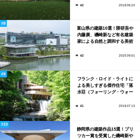
42
2019.06.23
富山県の建築10選！隈研吾や
内藤廣、磯崎新など有名建築
家による自然と調和する美術
館から、革新的な公共施設な
ど！
42
2025.09.01
フランク・ロイド・ライトに
よる美しすぎる傑作住宅「落
水荘（フォーリング・ウォー
ター）」
41
2019.07.13
静岡県の建築作品15選！プリ
ツカー賞を受賞した磯崎新や