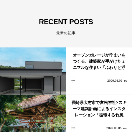
RECENT POSTS
最新の記事
オープンガレージが佇まいを
つくる、建築家が手がけたミ
ニマルな住まい「ふわりと浮
かび上がる住まい」
2026.08.06
Thu
長崎県大村市で富松神社×スキ
ーマ建築計画によるインスタ
レーション「循環する竹風
鈴」が公開！
2026.08.05
Wed