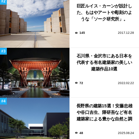
巨匠ルイス・カーンが設計し
た、もはやアートや彫刻のよ
うな「ソーク研究所」。
145
2017.12.28
石川県・金沢市にある日本を
代表する有名建築家の美しい
建築作品10選
72
2022.02.22
長野県の建築15選！安藤忠雄
や谷口吉生、隈研吾など有名
建築家による豊かな自然と調
和する美術館や公共施設！
48
2025.08.24