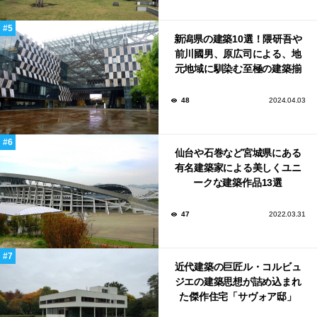
新潟県の建築10選！隈研吾や
前川國男、原広司による、地
元地域に馴染む至極の建築揃
い！
48
2024.04.03
仙台や石巻など宮城県にある
有名建築家による美しくユニ
ークな建築作品13選
47
2022.03.31
近代建築の巨匠ル・コルビュ
ジエの建築思想が詰め込まれ
た傑作住宅「サヴォア邸」