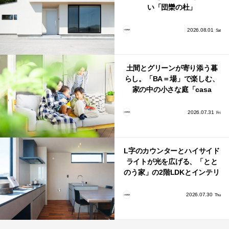
い「団欒の杜」
2026.08.01
Sat
土間とグリーンが寄り添う暮
らし。「BA＝場」で楽しむ、
家の中の小さな庭「casa
bago（カーサ・バーゴ）」
2026.07.31
Fri
L字のカウンターとハイサイド
ライトが光を広げる、「とと
のう家」の2階LDKとインテリ
ア
2026.07.30
Thu