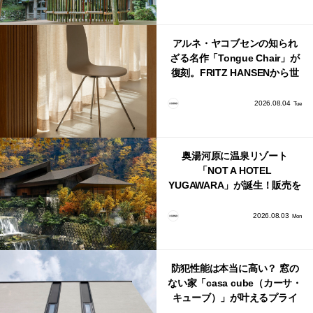
アルネ・ヤコブセンの知られ
ざる名作「Tongue Chair」が
復刻。FRITZ HANSENから世
界で唯一、日本で発売開始！
2026.08.04
Tue
奥湯河原に温泉リゾート
「NOT A HOTEL
YUGAWARA」が誕生！販売を
日本・海外同時に開始！
2026.08.03
Mon
防犯性能は本当に高い？ 窓の
ない家「casa cube（カーサ・
キューブ）」が叶えるプライ
バシーと安心感の正体