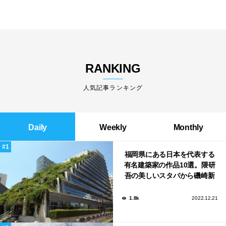
RANKING
人気記事ランキング
Daily
Weekly
Monthly
福岡県にある日本を代表する
有名建築家の作品10選。隈研
吾の美しいスタバから磯崎新
による鮨屋まで！
1.8k
2022.12.21