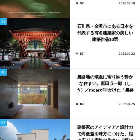
ンウィーク2026で初出展
97
2026.03.18
石川県・金沢市にある日本を
代表する有名建築家の美しい
建築作品10選
87
2022.02.22
裏路地の環境に寄り添う静か
な住まい。原田収一郎（し
う）／moarが手がけた「裏路
地の家」
83
2026.04.25
建築家のアイディアと設計力
で高低差を味方につけた、縦