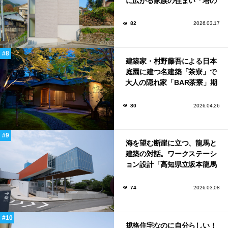
に広がる家族の住まい「塔の
家」
82
2026.03.17
建築家・村野藤吾による日本
庭園に建つ名建築「茶寮」で
大人の隠れ家「BAR茶寮」期
日限定でOPEN！
80
2026.04.26
海を望む断崖に立つ、龍馬と
建築の対話。ワークステーシ
ョン設計「高知県立坂本龍馬
記念館」
74
2026.03.08
規格住宅なのに自分らしい！