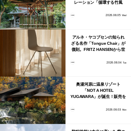
レーション「循環する竹風
鈴」が公開！
2026.08.05
Wed
アルネ・ヤコブセンの知られ
ざる名作「Tongue Chair」が
復刻。FRITZ HANSENから世
界で唯一、日本で発売開始！
2026.08.04
Tue
奥湯河原に温泉リゾート
「NOT A HOTEL
YUGAWARA」が誕生！販売を
日本・海外同時に開始！
2026.08.03
Mon