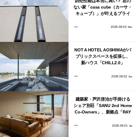
防犯性能は本当に高い？ 窓の
ない家「casa cube（カーサ・
キューブ）」が叶えるプライ
バシーと安心感の正体
2026.08.03
Mon
NOT A HOTEL AOSHIMAがパ
ブリックスペースを拡張し、
新ハウス「CHILL2.0」
「COAST」が開業！
2026.08.02
Sun
建築家・芦沢啓治が手掛ける
シェア別荘「SANU 2nd Home
Co-Owners」、新拠点「RAY
館山」が販売開始
2026.08.01
Sat