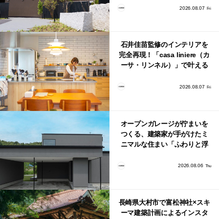
2026.08.07
Fri
石井佳苗監修のインテリアを
完全再現！「casa liniere（カ
ーサ・リンネル）」で叶える
北欧ナチュラルな部屋づく
り。
2026.08.07
Fri
オープンガレージが佇まいを
つくる、建築家が手がけたミ
ニマルな住まい「ふわりと浮
かび上がる住まい」
2026.08.06
Thu
長崎県大村市で富松神社×スキ
ーマ建築計画によるインスタ