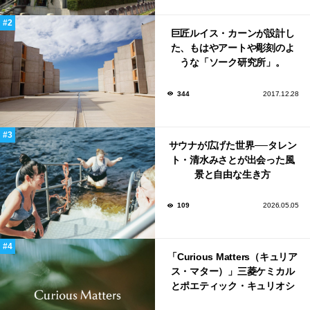
巨匠ルイス・カーンが設計し
た、もはやアートや彫刻のよ
うな「ソーク研究所」。
344
2017.12.28
サウナが広げた世界──タレン
ト・清水みさとが出会った風
景と自由な生き方
109
2026.05.05
「Curious Matters（キュリア
ス・マター）」三菱ケミカル
とポエティック・キュリオシ
ティがタッグ。ミラノデザイ