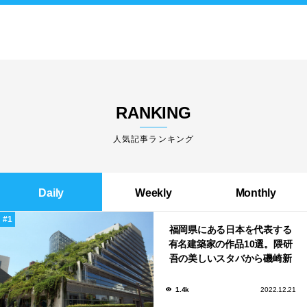
RANKING
人気記事ランキング
Daily
Weekly
Monthly
福岡県にある日本を代表する
有名建築家の作品10選。隈研
吾の美しいスタバから磯崎新
による鮨屋まで！
1.4k
2022.12.21