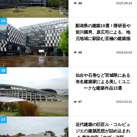
48
2025.08.24
新潟県の建築10選！隈研吾や
前川國男、原広司による、地
元地域に馴染む至極の建築揃
い！
48
2024.04.03
仙台や石巻など宮城県にある
有名建築家による美しくユニ
ークな建築作品13選
47
2022.03.31
近代建築の巨匠ル・コルビュ
ジエの建築思想が詰め込まれ