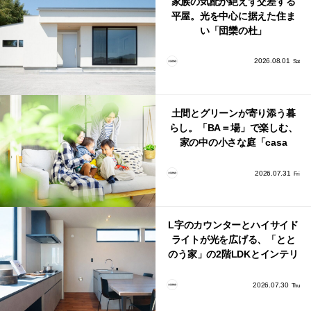
家族の気配が絶えず交差する
平屋。光を中心に据えた住ま
い「団欒の杜」
2026.08.01
Sat
土間とグリーンが寄り添う暮
らし。「BA＝場」で楽しむ、
家の中の小さな庭「casa
bago（カーサ・バーゴ）」
2026.07.31
Fri
L字のカウンターとハイサイド
ライトが光を広げる、「とと
のう家」の2階LDKとインテリ
ア
2026.07.30
Thu