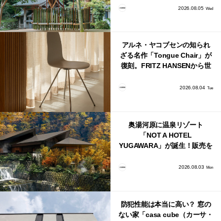
2026.08.05
Wed
アルネ・ヤコブセンの知られ
ざる名作「Tongue Chair」が
復刻。FRITZ HANSENから世
界で唯一、日本で発売開始！
2026.08.04
Tue
奥湯河原に温泉リゾート
「NOT A HOTEL
YUGAWARA」が誕生！販売を
日本・海外同時に開始！
2026.08.03
Mon
防犯性能は本当に高い？ 窓の
ない家「casa cube（カーサ・