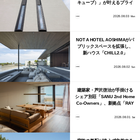
キューブ）」が叶えるプライ
バシーと安心感の正体
2026.08.03
Mon
NOT A HOTEL AOSHIMAがパ
ブリックスペースを拡張し、
新ハウス「CHILL2.0」
「COAST」が開業！
2026.08.02
Sun
建築家・芦沢啓治が手掛ける
シェア別荘「SANU 2nd Home
Co-Owners」、新拠点「RAY
館山」が販売開始
2026.08.01
Sat