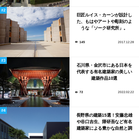
巨匠ルイス・カーンが設計し
た、もはやアートや彫刻のよ
うな「ソーク研究所」。
145
2017.12.28
石川県・金沢市にある日本を
代表する有名建築家の美しい
建築作品10選
72
2022.02.22
長野県の建築15選！安藤忠雄
や谷口吉生、隈研吾など有名
建築家による豊かな自然と調
和する美術館や公共施設！