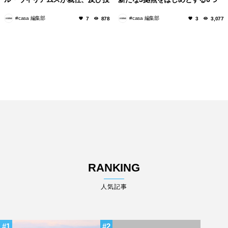
資家として参画！
の新プロジェクトが始動！
#casa 編集部
#casa 編集部
7
878
3
3,077
RANKING
人気記事
1
2