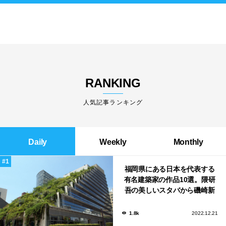
RANKING
人気記事ランキング
Daily
Weekly
Monthly
福岡県にある日本を代表する
有名建築家の作品10選。隈研
吾の美しいスタバから磯崎新
による鮨屋まで！
1.8k
2022.12.21