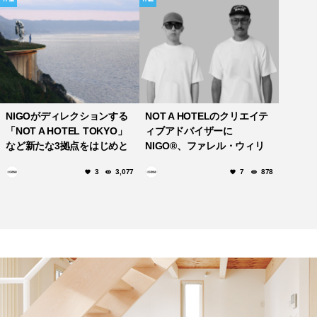
NIGOがディレクションする
NOT A HOTELのクリエイテ
「NOT A HOTEL TOKYO」
ィブアドバイザーに
など新たな3拠点をはじめと
NIGO®、ファレル・ウィリ
する6つの新プロジェクトが
アムスが就任、及び投資家と
3
3,077
7
878
始動！
して参画！