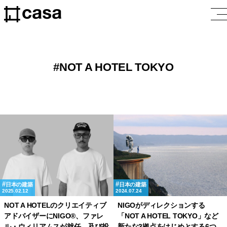
NOT A HOTEL TOKYO
日本の建築
日本の建築
2025.02.12
2024.07.24
NOT A HOTELのクリエイティブ
NIGOがディレクションする
アドバイザーにNIGO®、ファレ
「NOT A HOTEL TOKYO」など
ル・ウィリアムスが就任、及び投
新たな3拠点をはじめとする6つ