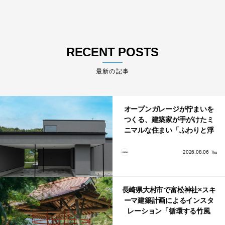
RECENT POSTS
最新の記事
オープンガレージが佇まいを
つくる、建築家が手がけたミ
ニマルな住まい「ふわりと浮
かび上がる住まい」
2026.08.06
Thu
長崎県大村市で富松神社×スキ
ーマ建築計画によるインスタ
レーション「循環する竹風
鈴」が公開！