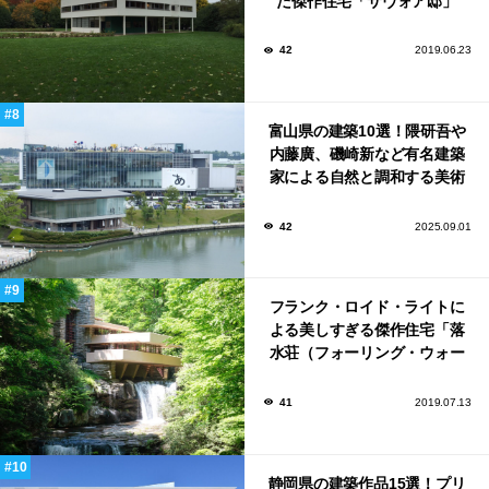
た傑作住宅「サヴォア邸」
42
2019.06.23
富山県の建築10選！隈研吾や
内藤廣、磯崎新など有名建築
家による自然と調和する美術
館から、革新的な公共施設な
ど！
42
2025.09.01
フランク・ロイド・ライトに
よる美しすぎる傑作住宅「落
水荘（フォーリング・ウォー
ター）」
41
2019.07.13
静岡県の建築作品15選！プリ