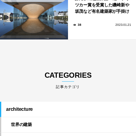
ツカー賞を受賞した磯崎新や
坂茂など有名建築家が手掛け
た美しい建築も多数！
38
2023.01.21
CATEGORIES
architecture
世界の建築