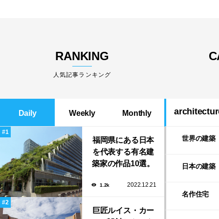
RANKING
C
人気記事ランキング
architectur
Daily
Weekly
Monthly
世界の建築
福岡県にある日本
を代表する有名建
築家の作品10選。
日本の建築
隈研吾の美しいス
2022.12.21
1.2k
タバから磯崎新に
名作住宅
よる鮨屋まで！
巨匠ルイス・カー