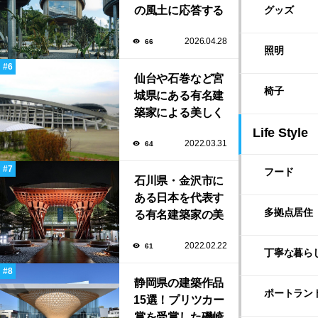
の風土に応答する
グッズ
建築「ARC」が完
2026.04.28
66
成！
照明
仙台や石巻など宮
椅子
城県にある有名建
築家による美しく
ユニークな建築作
Life Style
2022.03.31
64
品13選
フード
石川県・金沢市に
ある日本を代表す
多拠点居住
る有名建築家の美
しい建築作品10選
2022.02.22
61
丁寧な暮ら
静岡県の建築作品
ポートラン
15選！プリツカー
賞を受賞した磯崎