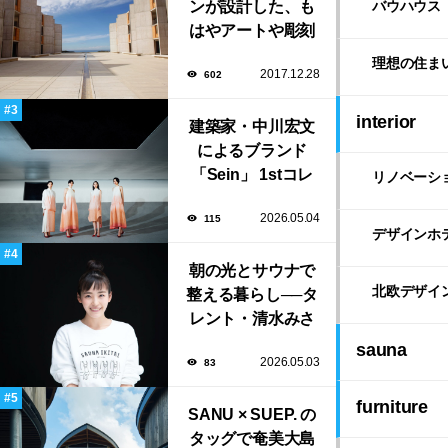
ンが設計した、も
バウハウス
はやアートや彫刻
のような「ソーク
理想の住ま
2017.12.28
602
研究所」。
interior
建築家・中川宏文
によるブランド
「Sein」 1stコレ
リノベーシ
クション展示会が
2026.05.04
115
表参道にて開催！
デザインホ
朝の光とサウナで
北欧デザイ
整える暮らし──タ
レント・清水みさ
とが大切にする“気
sauna
2026.05.03
83
持ちいい暮らし”
furniture
SANU × SUEP. の
タッグで奄美大島