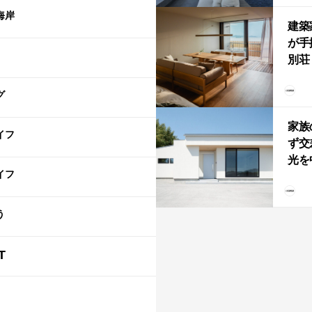
「C
海岸
建築
が手
別荘「
Own
グ
「R
家族
イフ
ず交
光を
イフ
住
う
T