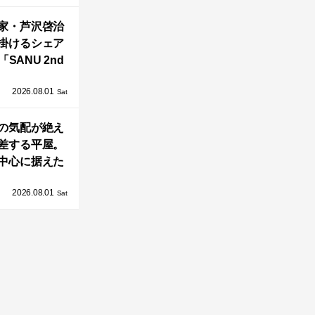
OAST」が開
家・芦沢啓治
業！
掛けるシェア
SANU 2nd
Home Co-
2026.08.01
ers」、新拠点
Sat
AY 館山」が販
の気配が絶え
売開始
差する平屋。
中心に据えた
まい「団欒の
2026.08.01
杜」
Sat