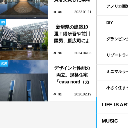
新や坂茂など有名
アメリカ西
2023.01.21
60
建築家が手掛けた
美しい建築も多
DIY
新潟県の建築10
数！
選！隈研吾や前川
グランピン
國男、原広司によ
る、地元地域に馴
2024.04.03
58
染む至極の建築揃
リゾートラ
い！
デザインと性能の
ミニマルラ
両立。規格住宅
「casa nord（カ
小さく住ま
ーサ・ノルド）」
2026.02.19
52
のスリット窓に隠
された、断熱と採
LIFE IS AR
光の秘密
MUSIC