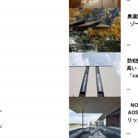
FRI
ら世
奥湯
本
ゾー
YU
誕
本・
防犯
高い
「ca
ー
ブ）
ライ
NO
し
AO
リッ
ド
拡張
「C