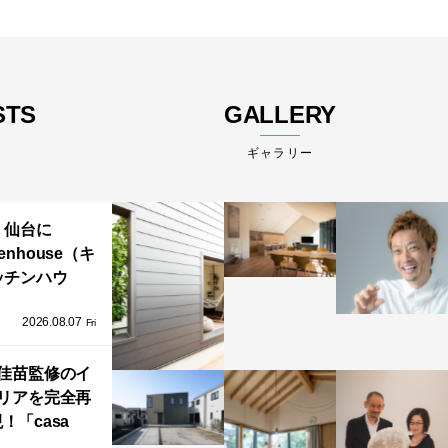
STS
GALLERY
ギャラリー
仙台に
henhouse（キ
ッチンハウ
/GRAFTEKT
2026.08.07
ラフテクト）
Fri
エリア初の大
ョールームが
佳苗監修のイ
リアを完全再
オープン！
！「casa
iere（カーサ・