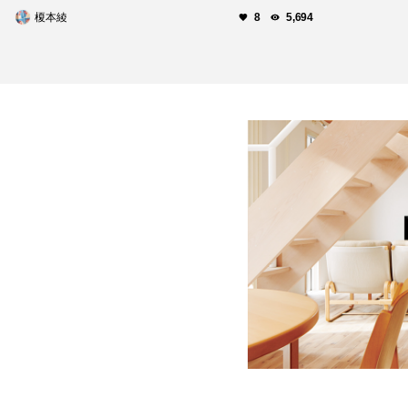
榎本綾
8
5,694