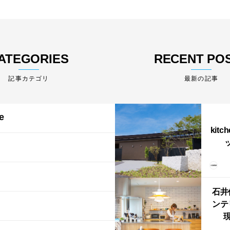
ATEGORIES
RECENT PO
最新の記事
e
kitc
ス）
（グ
東北
型シ
石井
ンテ
現
lin