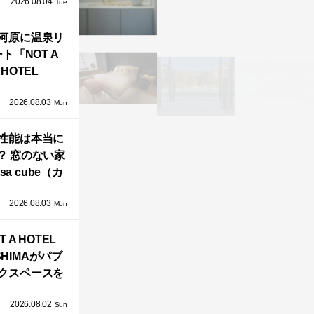
2026.08.04
TZ HANSENか
Tue
界で唯一、日
河原に温泉リ
で発売開始！
ト「NOT A
HOTEL
GAWARA」が
2026.08.03
生！販売を日
Mon
海外同時に開
性能は本当に
始！
？ 窓のない家
sa cube（カ
サ・キュー
2026.08.03
」が叶えるプ
Mon
バシーと安心
T A HOTEL
感の正体
SHIMAがパブ
クスペースを
し、新ハウス
2026.08.02
HILL2.0」
Sun