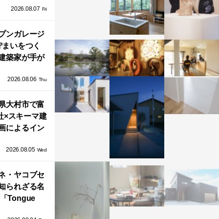
2026.08.07
ネル）」で叶
Fri
北欧ナチュラ
部屋づくり。
プンガレージ
佇まいをつく
建築家が手が
ミニマルな住
2026.08.06
「ふわりと浮
Thu
び上がる住ま
県大村市で富
い」
社×スキーマ建
画によるイン
タレーション
2026.08.05
循環する竹風
Wed
」が公開！
ネ・ヤコブセ
知られざる名
「Tongue
air」が復刻。