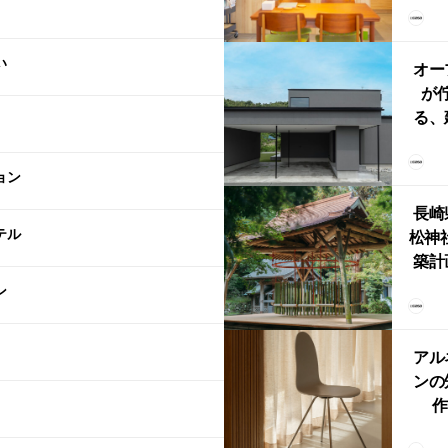
リン
える
い
ルな
オー
が
る、
けた
まい
ョン
か
長崎
テル
松神
築計
ス
ン
「
鈴
アル
ンの
作
Ch