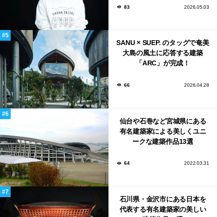
83
2026.05.03
SANU × SUEP. のタッグで奄美
大島の風土に応答する建築
「ARC」が完成！
66
2026.04.28
仙台や石巻など宮城県にある
有名建築家による美しくユニ
ークな建築作品13選
64
2022.03.31
石川県・金沢市にある日本を
代表する有名建築家の美しい