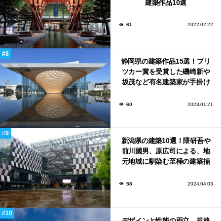
建築作品10選
61
2022.02.22
静岡県の建築作品15選！プリ
ツカー賞を受賞した磯崎新や
坂茂など有名建築家が手掛け
た美しい建築も多数！
60
2023.01.21
新潟県の建築10選！隈研吾や
前川國男、原広司による、地
元地域に馴染む至極の建築揃
い！
58
2024.04.03
デザインと性能の両立。規格