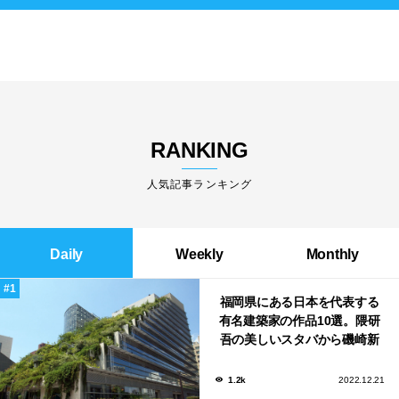
RANKING
人気記事ランキング
Daily
Weekly
Monthly
福岡県にある日本を代表する
有名建築家の作品10選。隈研
吾の美しいスタバから磯崎新
による鮨屋まで！
1.2k
2022.12.21