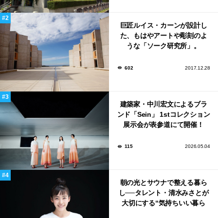
巨匠ルイス・カーンが設計し
た、もはやアートや彫刻のよ
うな「ソーク研究所」。
602
2017.12.28
建築家・中川宏文によるブラ
ンド「Sein」 1stコレクション
展示会が表参道にて開催！
115
2026.05.04
朝の光とサウナで整える暮ら
し──タレント・清水みさとが
大切にする“気持ちいい暮ら
し”