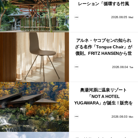
レーション「循環する竹風
鈴」が公開！
2026.08.05
Wed
アルネ・ヤコブセンの知られ
ざる名作「Tongue Chair」が
復刻。FRITZ HANSENから世
界で唯一、日本で発売開始！
2026.08.04
Tue
奥湯河原に温泉リゾート
「NOT A HOTEL
YUGAWARA」が誕生！販売を
日本・海外同時に開始！
2026.08.03
Mon