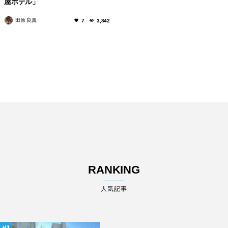
屋ホテル」
田原 良真
7
3,842
RANKING
人気記事