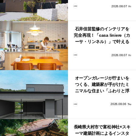
2026.08.07
Fri
石井佳苗監修のインテリアを
完全再現！「casa liniere（カ
ーサ・リンネル）」で叶える
北欧ナチュラルな部屋づく
り。
2026.08.07
Fri
オープンガレージが佇まいを
つくる、建築家が手がけたミ
ニマルな住まい「ふわりと浮
かび上がる住まい」
2026.08.06
Thu
長崎県大村市で富松神社×スキ
ーマ建築計画によるインスタ