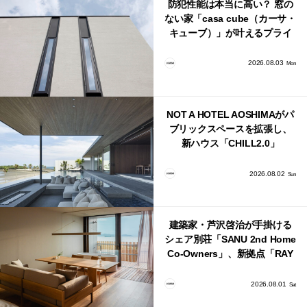
防犯性能は本当に高い？ 窓の
ない家「casa cube（カーサ・
キューブ）」が叶えるプライ
バシーと安心感の正体
2026.08.03
Mon
NOT A HOTEL AOSHIMAがパ
ブリックスペースを拡張し、
新ハウス「CHILL2.0」
「COAST」が開業！
2026.08.02
Sun
建築家・芦沢啓治が手掛ける
シェア別荘「SANU 2nd Home
Co-Owners」、新拠点「RAY
館山」が販売開始
2026.08.01
Sat