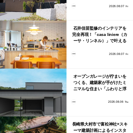
2026.08.07
Fri
石井佳苗監修のインテリアを
完全再現！「casa liniere（カ
ーサ・リンネル）」で叶える
北欧ナチュラルな部屋づく
り。
2026.08.07
Fri
オープンガレージが佇まいを
つくる、建築家が手がけたミ
ニマルな住まい「ふわりと浮
かび上がる住まい」
2026.08.06
Thu
長崎県大村市で富松神社×スキ
ーマ建築計画によるインスタ