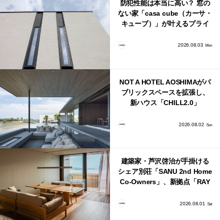
防犯性能は本当に高い？ 窓の
ない家「casa cube（カーサ・
キューブ）」が叶えるプライ
バシーと安心感の正体
2026.08.03
Mon
NOT A HOTEL AOSHIMAがパ
ブリックスペースを拡張し、
新ハウス「CHILL2.0」
「COAST」が開業！
2026.08.02
Sun
建築家・芦沢啓治が手掛ける
シェア別荘「SANU 2nd Home
Co-Owners」、新拠点「RAY
館山」が販売開始
2026.08.01
Sat