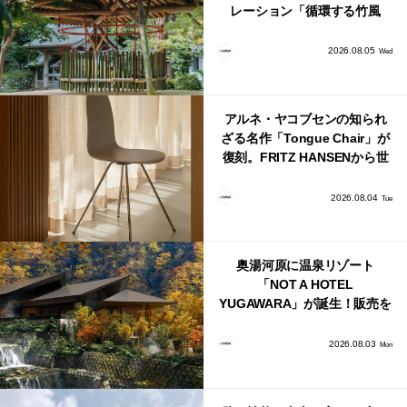
レーション「循環する竹風
鈴」が公開！
2026.08.05
Wed
アルネ・ヤコブセンの知られ
ざる名作「Tongue Chair」が
復刻。FRITZ HANSENから世
界で唯一、日本で発売開始！
2026.08.04
Tue
奥湯河原に温泉リゾート
「NOT A HOTEL
YUGAWARA」が誕生！販売を
日本・海外同時に開始！
2026.08.03
Mon