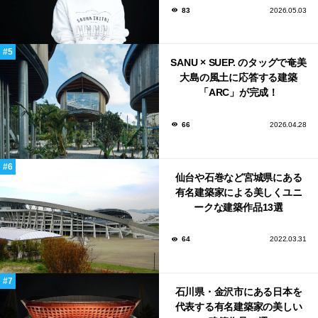
83
2026.05.03
SANU × SUEP. のタッグで奄美
大島の風土に応答する建築
「ARC」が完成！
66
2026.04.28
仙台や石巻など宮城県にある
有名建築家による美しくユニ
ークな建築作品13選
64
2022.03.31
石川県・金沢市にある日本を
代表する有名建築家の美しい