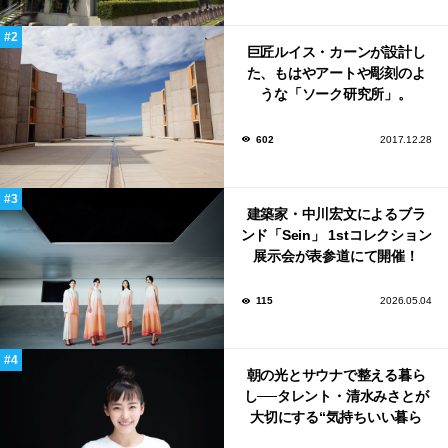
巨匠ルイス・カーンが設計し
た、もはやアートや彫刻のよ
うな「ソーク研究所」。
602
2017.12.28
建築家・中川宏文によるブラ
ンド「Sein」 1stコレクション
展示会が表参道にて開催！
115
2026.05.04
朝の光とサウナで整える暮ら
し──タレント・清水みさとが
大切にする“気持ちいい暮ら
し”