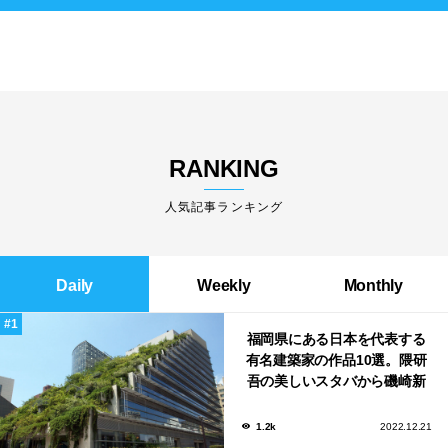
RANKING
人気記事ランキング
Daily
Weekly
Monthly
福岡県にある日本を代表する
有名建築家の作品10選。隈研
吾の美しいスタバから磯崎新
による鮨屋まで！
1.2k
2022.12.21