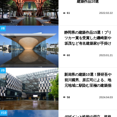
建築作品10選
61
2022.02.22
静岡県の建築作品15選！プリ
ツカー賞を受賞した磯崎新や
坂茂など有名建築家が手掛け
た美しい建築も多数！
60
2023.01.21
新潟県の建築10選！隈研吾や
前川國男、原広司による、地
元地域に馴染む至極の建築揃
い！
58
2024.04.03
デザインと性能の両立。規格