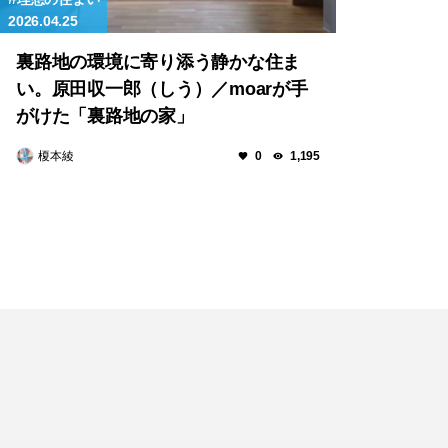
2026.04.25
裏路地の環境に寄り添う静かな住ま
い。原田収一郎（しう）／moarが手
がけた「裏路地の家」
榎本綾
0
1,195