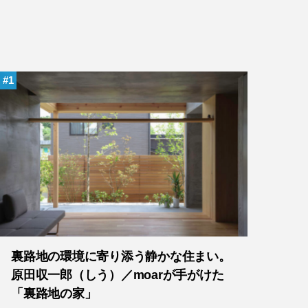
1
裏路地の環境に寄り添う静かな住まい。
原田収一郎（しう）／moarが手がけた
「裏路地の家」