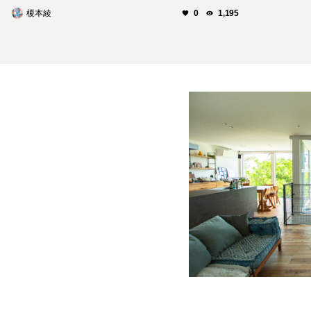
榎本綾
0
1,195