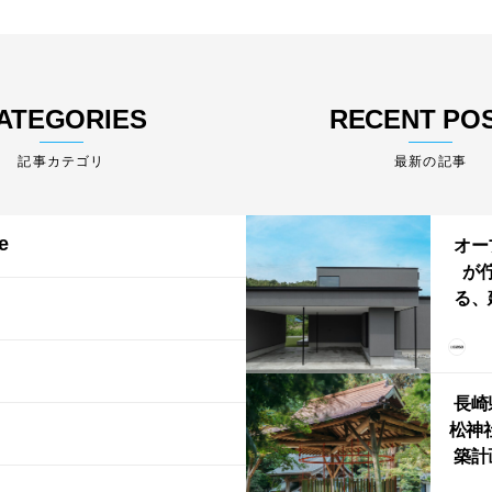
ATEGORIES
RECENT PO
最新の記事
e
オー
が
る、
けた
まい
か
長崎
松神
築計
ス