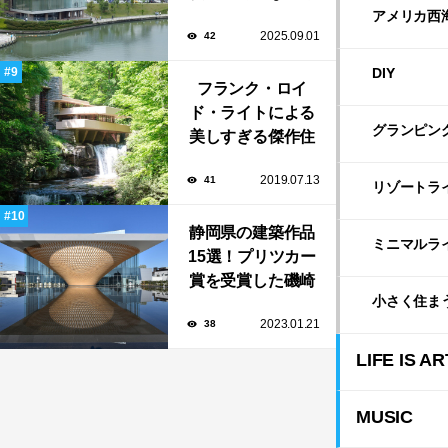
名建築家による自
アメリカ西
2025.09.01
42
然と調和する美術
館から、革新的な
DIY
公共施設など！
フランク・ロイ
ド・ライトによる
グランピン
美しすぎる傑作住
宅「落水荘（フォ
2019.07.13
41
ーリング・ウォー
リゾートラ
ター）」
静岡県の建築作品
ミニマルラ
15選！プリツカー
賞を受賞した磯崎
小さく住ま
新や坂茂など有名
2023.01.21
38
建築家が手掛けた
美しい建築も多
LIFE IS AR
数！
MUSIC