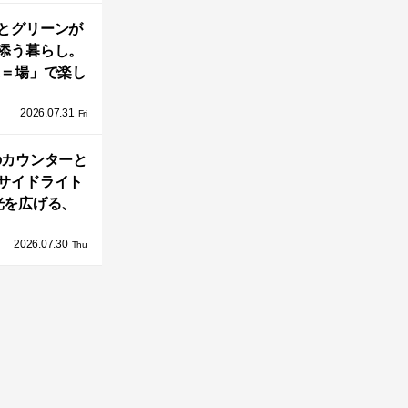
とグリーンが
添う暮らし。
A＝場」で楽し
家の中の小さ
2026.07.31
庭「casa
Fri
go（カーサ・バ
のカウンターと
ーゴ）」
サイドライト
光を広げる、
とのう家」の2
2026.07.30
DKとインテリ
Thu
ア