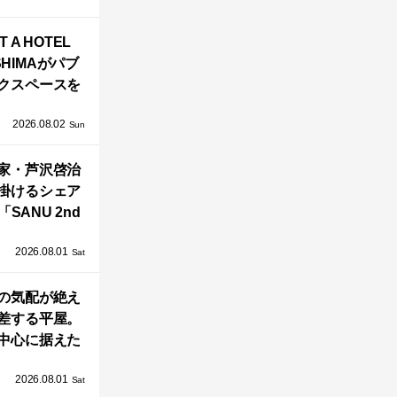
バシーと安心
T A HOTEL
感の正体
SHIMAがパブ
クスペースを
し、新ハウス
2026.08.02
HILL2.0」
Sun
OAST」が開
家・芦沢啓治
業！
掛けるシェア
SANU 2nd
Home Co-
2026.08.01
ers」、新拠点
Sat
AY 館山」が販
の気配が絶え
売開始
差する平屋。
中心に据えた
まい「団欒の
2026.08.01
杜」
Sat