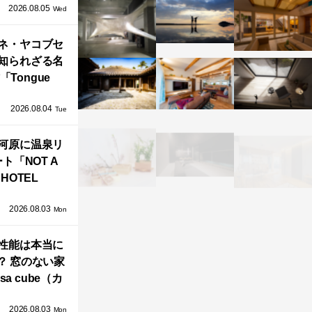
2026.08.05
循環する竹風
Wed
」が公開！
ネ・ヤコブセ
知られざる名
「Tongue
air」が復刻。
2026.08.04
TZ HANSENか
Tue
界で唯一、日
河原に温泉リ
で発売開始！
ト「NOT A
HOTEL
GAWARA」が
2026.08.03
生！販売を日
Mon
海外同時に開
性能は本当に
始！
？ 窓のない家
sa cube（カ
サ・キュー
2026.08.03
」が叶えるプ
Mon