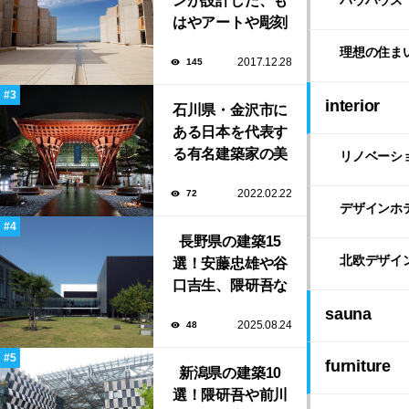
ンが設計した、も
はやアートや彫刻
のような「ソーク
理想の住ま
2017.12.28
145
研究所」。
interior
石川県・金沢市に
ある日本を代表す
る有名建築家の美
リノベーシ
しい建築作品10選
2022.02.22
72
デザインホ
長野県の建築15
北欧デザイ
選！安藤忠雄や谷
口吉生、隈研吾な
ど有名建築家によ
sauna
2025.08.24
48
る豊かな自然と調
和する美術館や公
furniture
新潟県の建築10
共施設！
選！隈研吾や前川