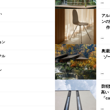
「
鈴
い
アル
ンの
作
Ch
FRI
ョン
ら世
奥湯
本
テル
ゾー
YU
ン
誕
本・
防犯
高い
「ca
ー
ブ）