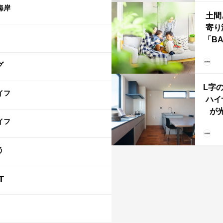
海岸
土間
寄り
「B
む、
な
グ
ba
L字
イフ
ハイ
が
イフ
「と
階L
う
T