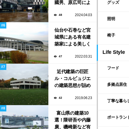
國男、原広司によ
グッズ
る、地元地域に馴
2024.04.03
48
染む至極の建築揃
照明
い！
仙台や石巻など宮
椅子
城県にある有名建
築家による美しく
ユニークな建築作
Life Style
2022.03.31
47
品13選
フード
近代建築の巨匠
ル・コルビュジエ
多拠点居住
の建築思想が詰め
込まれた傑作住宅
2019.06.23
42
「サヴォア邸」
丁寧な暮ら
富山県の建築10
ポートラン
選！隈研吾や内藤
廣、磯崎新など有