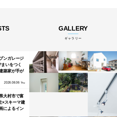
STS
GALLERY
ギャラリー
プンガレージ
佇まいをつく
建築家が手が
ミニマルな住
2026.08.06
「ふわりと浮
Thu
び上がる住ま
県大村市で富
い」
社×スキーマ建
画によるイン
タレーション