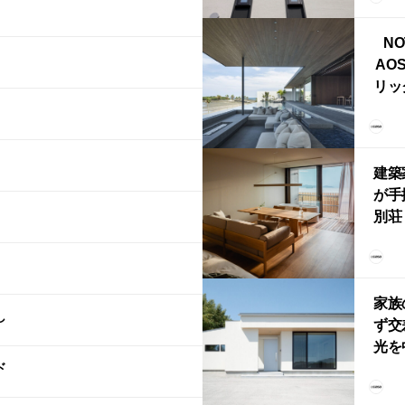
ライ
NO
AO
リッ
拡張
「C
「C
建築
が手
別荘「
Own
「R
家族
し
ず交
光を
ド
住