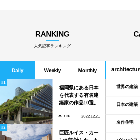
RANKING
C
人気記事ランキング
architectur
Daily
Weekly
Monthly
世界の建築
福岡県にある日本
を代表する有名建
築家の作品10選。
日本の建築
隈研吾の美しいス
2022.12.21
1.8k
タバから磯崎新に
名作住宅
よる鮨屋まで！
巨匠ルイス・カー
バウハウス