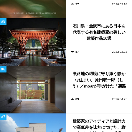
ンウィーク2026で初出展
97
2026.03.18
石川県・金沢市にある日本を
代表する有名建築家の美しい
建築作品10選
87
2022.02.22
裏路地の環境に寄り添う静か
な住まい。原田収一郎（し
う）／moarが手がけた「裏路
地の家」
83
2026.04.25
建築家のアイディアと設計力
で高低差を味方につけた、縦