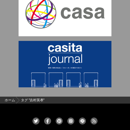
ホーム
タグ "吉村英孝"