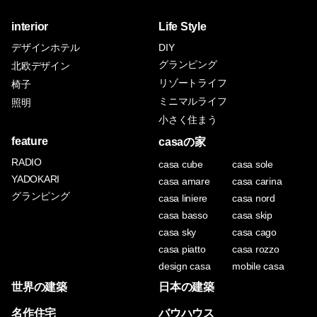
interior
Life Style
デザインホテル
DIY
グランピング
北欧デザイン
リゾートライフ
椅子
ミニマルライフ
照明
小さく住まう
feature
casaの家
RADIO
casa cube
casa sole
YADOKARI
casa amare
casa carina
グランピング
casa liniere
casa nord
casa basso
casa skip
casa sky
casa cago
casa piatto
casa rozzo
design casa
mobile casa
世界の建築
日本の建築
名作住宅
バウハウス