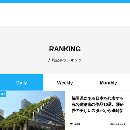
RANKING
人気記事ランキング
Daily
Weekly
Monthly
福岡県にある日本を代表する
有名建築家の作品10選。隈研
吾の美しいスタバから磯崎新
による鮨屋まで！
1.4k
2022.12.21