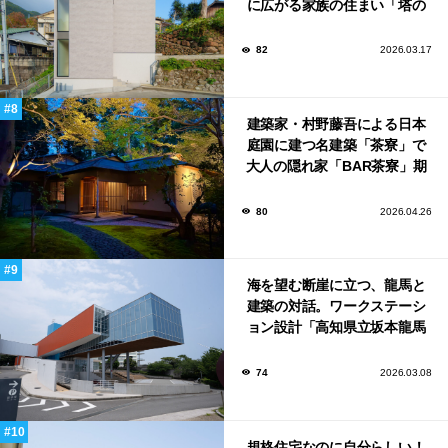
に広がる家族の住まい「塔の
家」
82
2026.03.17
建築家・村野藤吾による日本
庭園に建つ名建築「茶寮」で
大人の隠れ家「BAR茶寮」期
日限定でOPEN！
80
2026.04.26
海を望む断崖に立つ、龍馬と
建築の対話。ワークステーシ
ョン設計「高知県立坂本龍馬
記念館」
74
2026.03.08
規格住宅なのに自分らしい！