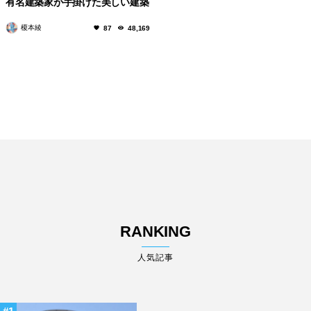
有名建築家が手掛けた美しい建築
作品10選
榎本綾
87
48,169
RANKING
人気記事