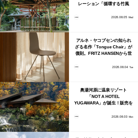
レーション「循環する竹風
鈴」が公開！
2026.08.05
Wed
アルネ・ヤコブセンの知られ
ざる名作「Tongue Chair」が
復刻。FRITZ HANSENから世
界で唯一、日本で発売開始！
2026.08.04
Tue
奥湯河原に温泉リゾート
「NOT A HOTEL
YUGAWARA」が誕生！販売を
日本・海外同時に開始！
2026.08.03
Mon