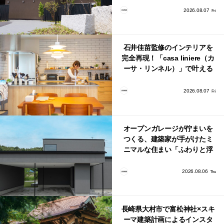
2026.08.07
Fri
石井佳苗監修のインテリアを
完全再現！「casa liniere（カ
ーサ・リンネル）」で叶える
北欧ナチュラルな部屋づく
り。
2026.08.07
Fri
オープンガレージが佇まいを
つくる、建築家が手がけたミ
ニマルな住まい「ふわりと浮
かび上がる住まい」
2026.08.06
Thu
長崎県大村市で富松神社×スキ
ーマ建築計画によるインスタ