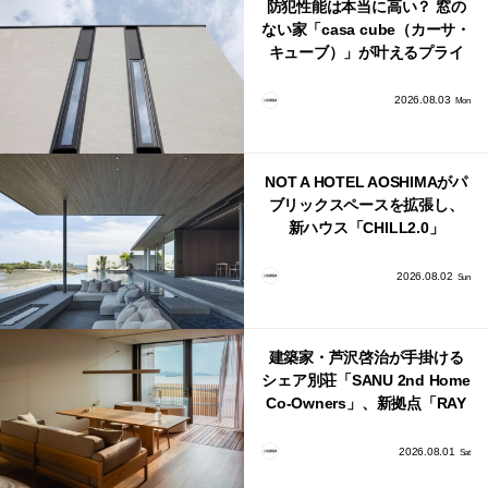
防犯性能は本当に高い？ 窓の
ない家「casa cube（カーサ・
キューブ）」が叶えるプライ
バシーと安心感の正体
2026.08.03
Mon
NOT A HOTEL AOSHIMAがパ
ブリックスペースを拡張し、
新ハウス「CHILL2.0」
「COAST」が開業！
2026.08.02
Sun
建築家・芦沢啓治が手掛ける
シェア別荘「SANU 2nd Home
Co-Owners」、新拠点「RAY
館山」が販売開始
2026.08.01
Sat