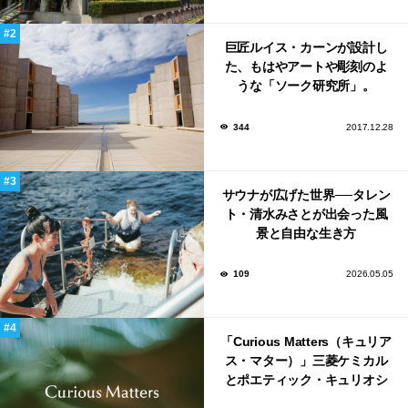
巨匠ルイス・カーンが設計し
た、もはやアートや彫刻のよ
うな「ソーク研究所」。
344
2017.12.28
サウナが広げた世界──タレン
ト・清水みさとが出会った風
景と自由な生き方
109
2026.05.05
「Curious Matters（キュリア
ス・マター）」三菱ケミカル
とポエティック・キュリオシ
ティがタッグ。ミラノデザイ