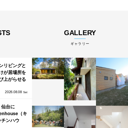
STS
GALLERY
ギャラリー
ンリビングと
けが居場所を
び上がらせる
わりと浮かび
2026.08.08
る住まい」の
Sat
Kとインテリア
仙台に
henhouse（キ
ッチンハウ
/GRAFTEKT