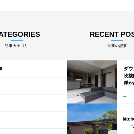
ATEGORIES
RECENT PO
最新の記事
e
ダウ
吹抜
浮か
「ふ
上が
LD
kitc
ス）