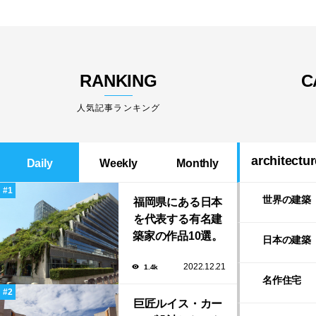
RANKING
C
人気記事ランキング
architectur
Daily
Weekly
Monthly
世界の建築
福岡県にある日本
を代表する有名建
築家の作品10選。
日本の建築
隈研吾の美しいス
2022.12.21
1.4k
タバから磯崎新に
名作住宅
よる鮨屋まで！
巨匠ルイス・カー