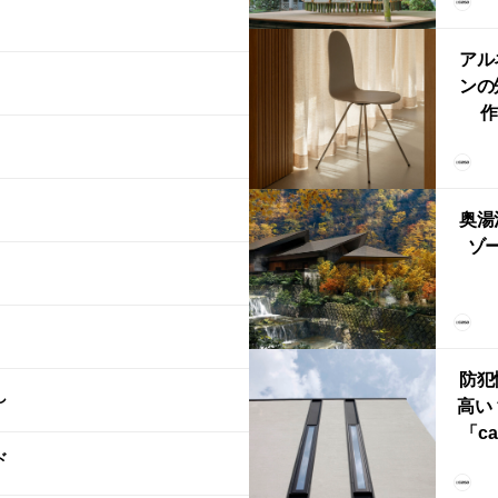
「
鈴
アル
ンの
作
Ch
FRI
ら世
奥湯
本
ゾー
YU
誕
本・
防犯
し
高い
「ca
ド
ー
ブ）