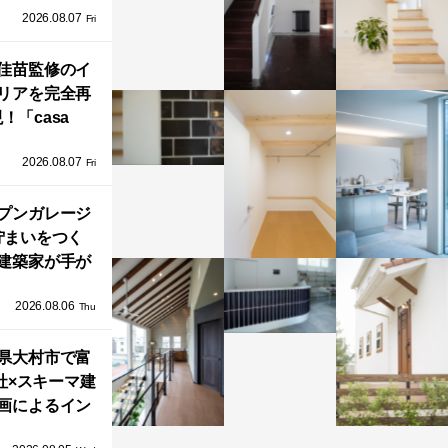
2026.08.07
ラフテクト）
Fri
エリア初の大
ョールームが
佳苗監修のイ
リアを完全再
オープン！
！「casa
iere（カーサ・
2026.08.07
ネル）」で叶
Fri
北欧ナチュラ
部屋づくり。
プンガレージ
佇まいをつく
建築家が手が
ミニマルな住
2026.08.06
「ふわりと浮
Thu
び上がる住ま
県大村市で富
い」
社×スキーマ建
画によるイン
タレーション