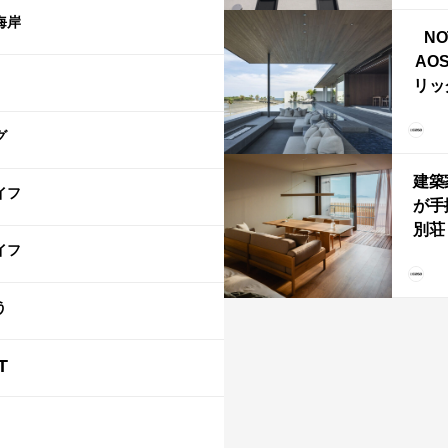
ライ
海岸
NO
AO
リッ
拡張
「C
グ
「C
建築
イフ
が手
別荘「
イフ
Own
「R
う
T