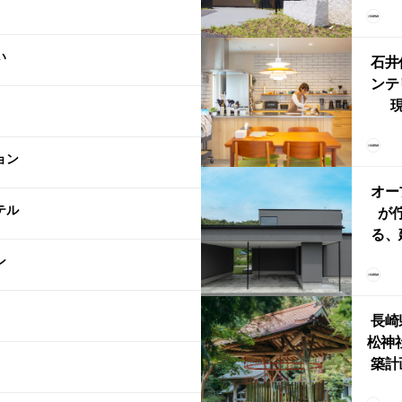
（グ
東北
い
型シ
石井
ンテ
現
lin
リン
ョン
える
ルな
オー
テル
が
る、
けた
ン
まい
か
長崎
松神
築計
ス