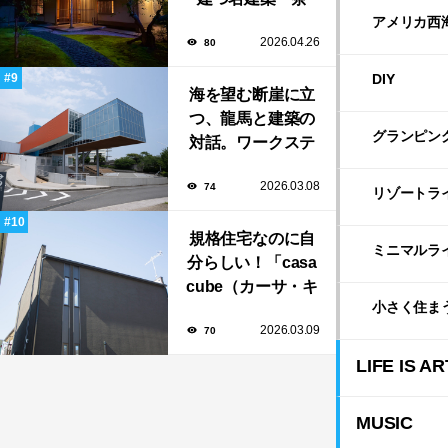
寮」で大人の隠れ
アメリカ西
2026.04.26
80
家「BAR茶寮」期
日限定でOPEN！
DIY
海を望む断崖に立
つ、龍馬と建築の
グランピン
対話。ワークステ
ーション設計「高
2026.03.08
74
知県立坂本龍馬記
リゾートラ
念館」
規格住宅なのに自
ミニマルラ
分らしい！「casa
cube（カーサ・キ
小さく住ま
ューブ）」のカス
2026.03.09
70
タマイズと暮らし
のアイデア集
LIFE IS AR
MUSIC