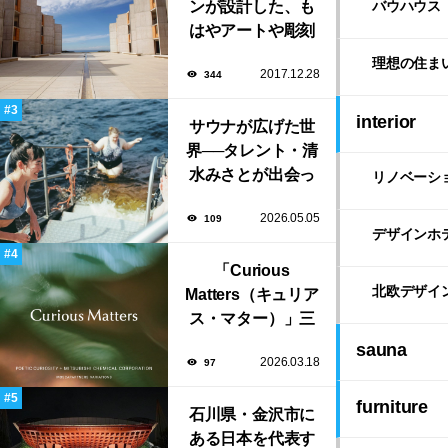
ンが設計した、も
バウハウス
はやアートや彫刻
のような「ソーク
理想の住ま
2017.12.28
344
研究所」。
interior
サウナが広げた世
界──タレント・清
水みさとが出会っ
リノベーシ
た風景と自由な生
2026.05.05
109
き方
デザインホ
「Curious
北欧デザイ
Matters（キュリア
ス・マター）」三
菱ケミカルとポエ
sauna
2026.03.18
97
ティック・キュリ
オシティがタッ
furniture
グ。ミラノデザイ
石川県・金沢市に
ンウィーク2026で
ある日本を代表す