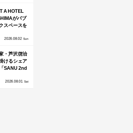
バシーと安心
T A HOTEL
感の正体
SHIMAがパブ
クスペースを
し、新ハウス
2026.08.02
HILL2.0」
Sun
OAST」が開
家・芦沢啓治
業！
掛けるシェア
SANU 2nd
Home Co-
2026.08.01
ers」、新拠点
Sat
AY 館山」が販
売開始