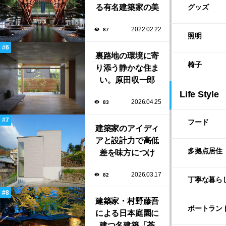
る有名建築家の美
初出展
グッズ
しい建築作品10選
2022.02.22
87
照明
裏路地の環境に寄
椅子
り添う静かな住ま
い。原田収一郎
（しう）／moarが
Life Style
2026.04.25
83
手がけた「裏路地
の家」
フード
建築家のアイディ
アと設計力で高低
多拠点居住
差を味方につけ
た、縦に広がる家
2026.03.17
82
族の住まい「塔の
丁寧な暮ら
家」
建築家・村野藤吾
ポートラン
による日本庭園に
建つ名建築「茶