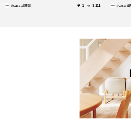
家具を展
#casa 編集部
#casa 
1
3,111