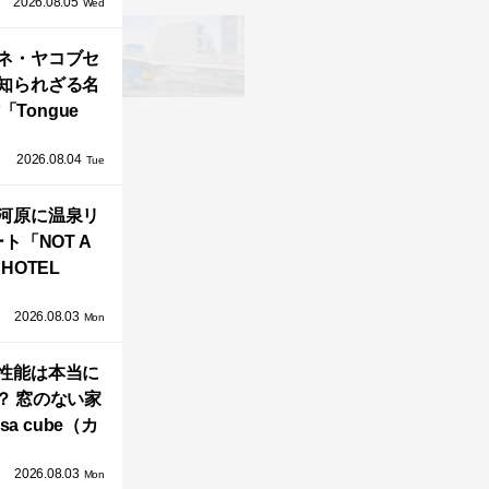
2026.08.05
循環する竹風
Wed
」が公開！
ネ・ヤコブセ
知られざる名
「Tongue
air」が復刻。
2026.08.04
TZ HANSENか
Tue
界で唯一、日
河原に温泉リ
で発売開始！
ト「NOT A
HOTEL
GAWARA」が
2026.08.03
生！販売を日
Mon
海外同時に開
性能は本当に
始！
？ 窓のない家
sa cube（カ
サ・キュー
2026.08.03
」が叶えるプ
Mon