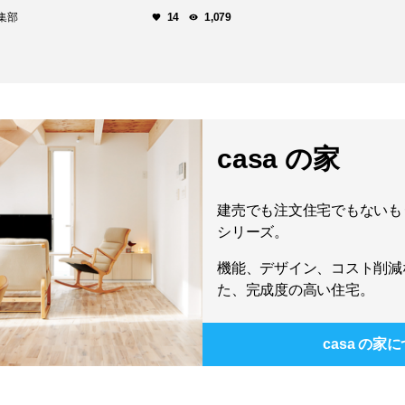
示販売！
編集部
14
1,079
casa の家
建売でも注文住宅でもないもう
シリーズ。
機能、デザイン、コスト削減
た、完成度の高い住宅。
casa の家
に