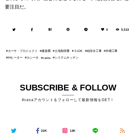
要注目だ。
0
5,513
カーサ・プロジェクト
建築費
土地取得費
３LDK
給排水工事
外構工事
IHヒーター
カシータ
システムキッチン
casita
SUBSCRIBE & FOLLOW
#casaアカウントをフォローして最新情報をGET！
22K
12K