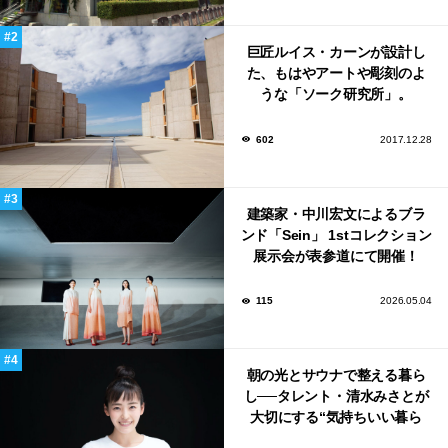
巨匠ルイス・カーンが設計し
た、もはやアートや彫刻のよ
うな「ソーク研究所」。
602
2017.12.28
建築家・中川宏文によるブラ
ンド「Sein」 1stコレクション
展示会が表参道にて開催！
115
2026.05.04
朝の光とサウナで整える暮ら
し──タレント・清水みさとが
大切にする“気持ちいい暮ら
し”