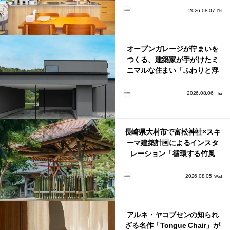
り。
2026.08.07
Fri
オープンガレージが佇まいを
つくる、建築家が手がけたミ
ニマルな住まい「ふわりと浮
かび上がる住まい」
2026.08.06
Thu
長崎県大村市で富松神社×スキ
ーマ建築計画によるインスタ
レーション「循環する竹風
鈴」が公開！
2026.08.05
Wed
アルネ・ヤコブセンの知られ
ざる名作「Tongue Chair」が