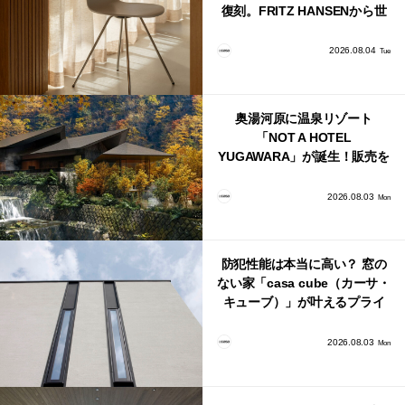
復刻。FRITZ HANSENから世
界で唯一、日本で発売開始！
2026.08.04
Tue
奥湯河原に温泉リゾート
「NOT A HOTEL
YUGAWARA」が誕生！販売を
日本・海外同時に開始！
2026.08.03
Mon
防犯性能は本当に高い？ 窓の
ない家「casa cube（カーサ・
キューブ）」が叶えるプライ
バシーと安心感の正体
2026.08.03
Mon