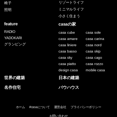
リゾートライフ
椅子
ミニマルライフ
照明
小さく住まう
feature
casaの家
RADIO
casa cube
casa sole
YADOKARI
casa amare
casa carina
グランピング
casa liniere
casa nord
casa basso
casa skip
casa sky
casa cago
casa piatto
casa rozzo
design casa
mobile casa
世界の建築
日本の建築
名作住宅
バウハウス
ホーム
#casaについて
運営会社
プライバシーポリシー
お問い合わせ