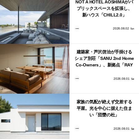
NOT A HOTEL AOSHIMAがパ
ブリックスペースを拡張し、
新ハウス「CHILL2.0」
「COAST」が開業！
2026.08.02
Sun
建築家・芦沢啓治が手掛ける
シェア別荘「SANU 2nd Home
Co-Owners」、新拠点「RAY
館山」が販売開始
2026.08.01
Sat
家族の気配が絶えず交差する
平屋。光を中心に据えた住ま
い「団欒の杜」
2026.08.01
Sat