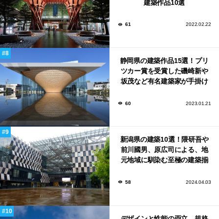
建築作品10選
61
2022.02.22
静岡県の建築作品15選！プリ
ツカー賞を受賞した磯崎新や
坂茂など有名建築家が手掛け
た美しい建築も多数！
60
2023.01.21
新潟県の建築10選！隈研吾や
前川國男、原広司による、地
元地域に馴染む至極の建築揃
い！
58
2024.04.03
デザインと性能の両立。規格