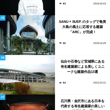
83
2026.05.03
SANU × SUEP. のタッグで奄美
大島の風土に応答する建築
「ARC」が完成！
66
2026.04.28
仙台や石巻など宮城県にある
有名建築家による美しくユニ
ークな建築作品13選
64
2022.03.31
石川県・金沢市にある日本を
代表する有名建築家の美しい