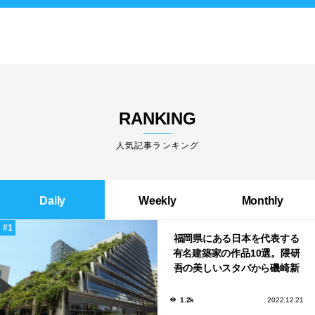
RANKING
人気記事ランキング
Daily
Weekly
Monthly
福岡県にある日本を代表する
有名建築家の作品10選。隈研
吾の美しいスタバから磯崎新
による鮨屋まで！
1.2k
2022.12.21