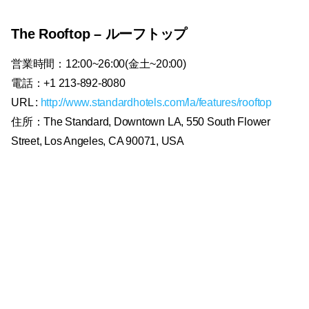
The Rooftop – ルーフトップ
営業時間：12:00~26:00(金土~20:00)
電話：+1 213-892-8080
URL :
http://www.standardhotels.com/la/features/rooftop
住所：The Standard, Downtown LA, 550 South Flower
Street, Los Angeles, CA 90071, USA