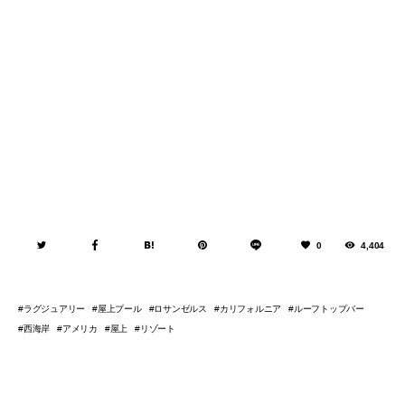
0
4,404
ラグジュアリー
屋上プール
ロサンゼルス
カリフォルニア
ルーフトップバー
西海岸
アメリカ
屋上
リゾート