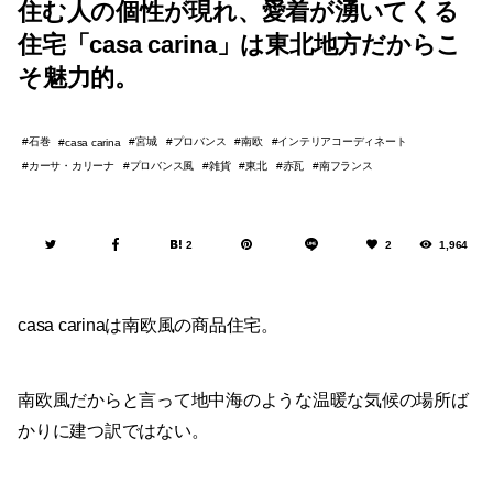
住む人の個性が現れ、愛着が湧いてくる
住宅「casa carina」は東北地方だからこ
そ魅力的。
石巻
宮城
プロバンス
南欧
インテリアコーディネート
casa carina
カーサ・カリーナ
プロバンス風
雑貨
東北
赤瓦
南フランス
2
2
1,964
casa carinaは南欧風の商品住宅。
南欧風だからと言って地中海のような温暖な気候の場所ば
かりに建つ訳ではない。