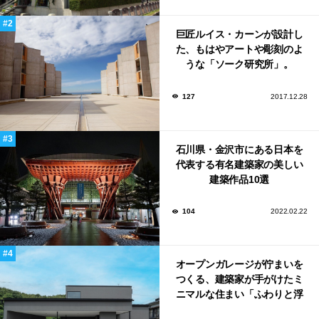
巨匠ルイス・カーンが設計し
た、もはやアートや彫刻のよ
うな「ソーク研究所」。
127
2017.12.28
石川県・金沢市にある日本を
代表する有名建築家の美しい
建築作品10選
104
2022.02.22
オープンガレージが佇まいを
つくる、建築家が手がけたミ
ニマルな住まい「ふわりと浮
かび上がる住まい」