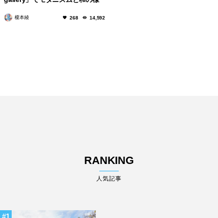
式美を体感
榎本綾
268
14,592
RANKING
人気記事
1