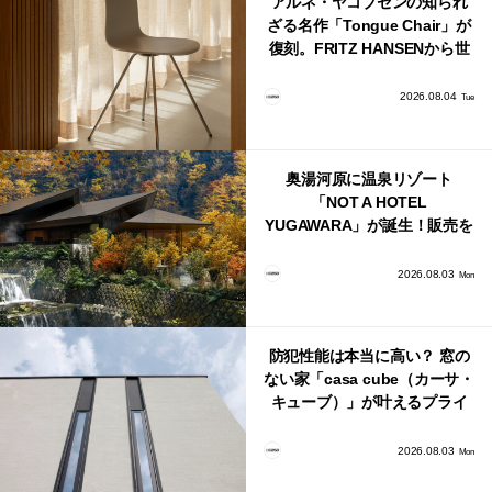
アルネ・ヤコブセンの知られ
ざる名作「Tongue Chair」が
復刻。FRITZ HANSENから世
界で唯一、日本で発売開始！
2026.08.04
Tue
奥湯河原に温泉リゾート
「NOT A HOTEL
YUGAWARA」が誕生！販売を
日本・海外同時に開始！
2026.08.03
Mon
防犯性能は本当に高い？ 窓の
ない家「casa cube（カーサ・
キューブ）」が叶えるプライ
バシーと安心感の正体
2026.08.03
Mon