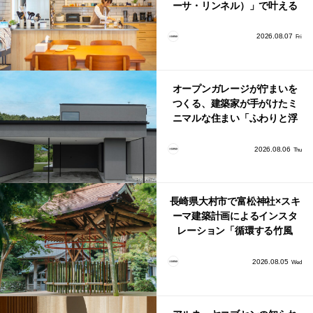
ーサ・リンネル）」で叶える
北欧ナチュラルな部屋づく
り。
2026.08.07
Fri
オープンガレージが佇まいを
つくる、建築家が手がけたミ
ニマルな住まい「ふわりと浮
かび上がる住まい」
2026.08.06
Thu
長崎県大村市で富松神社×スキ
ーマ建築計画によるインスタ
レーション「循環する竹風
鈴」が公開！
2026.08.05
Wed