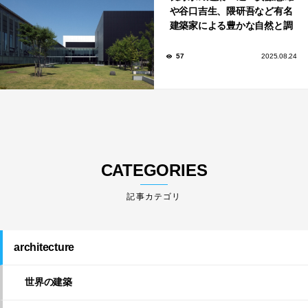
や谷口吉生、隈研吾など有名
建築家による豊かな自然と調
和する美術館や公共施設！
57
2025.08.24
CATEGORIES
architecture
世界の建築