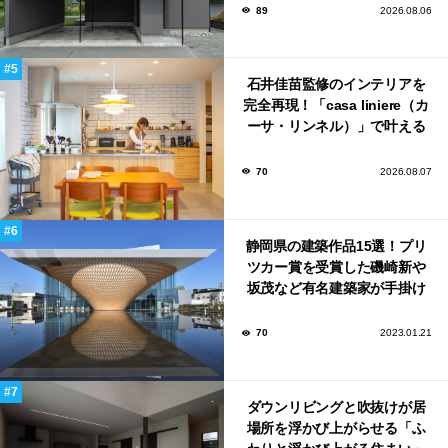
89
2026.08.06
石井佳苗監修のインテリアを
完全再現！「casa liniere（カ
ーサ・リンネル）」で叶える
北欧ナチュラルな部屋づく
り。
70
2026.08.07
静岡県の建築作品15選！プリ
ツカー賞を受賞した磯崎新や
坂茂など有名建築家が手掛け
た美しい建築も多数！
70
2023.01.21
ダウンリビングと吹抜けが居
場所を浮かび上がらせる「ふ