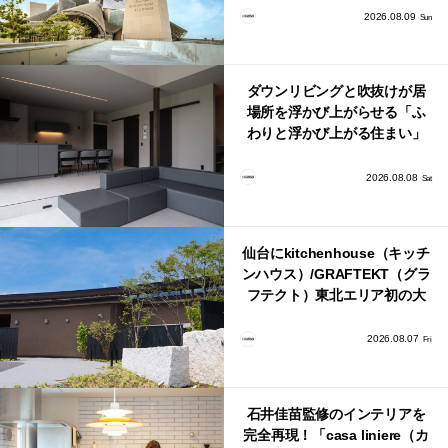
2026.08.09
Sun
ダウンリビングと吹抜けが居
場所を浮かび上がらせる「ふ
わりと浮かび上がる住まい」
のLDKとインテリア
2026.08.08
Sat
仙台にkitchenhouse（キッチ
ンハウス）/GRAFTEKT（グラ
フテクト）東北エリア初の大
型ショールームがオープン！
2026.08.07
Fri
石井佳苗監修のインテリアを
完全再現！「casa liniere（カ