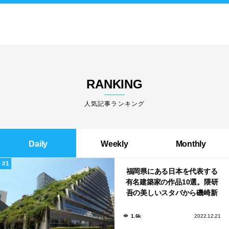
RANKING
人気記事ランキング
Daily
Weekly
Monthly
福岡県にある日本を代表する
有名建築家の作品10選。隈研
吾の美しいスタバから磯崎新
による鮨屋まで！
1.6k
2022.12.21