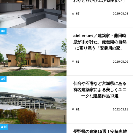
わりと浮かび上がる住まい」
のLDKとインテリア
67
2026.08.08
atelier umi／建築家・藤田時
彦が手がけた、琵琶湖の自然
に寄り添う「安曇川の家」
63
2026.05.06
仙台や石巻など宮城県にある
有名建築家による美しくユニ
ークな建築作品13選
61
2022.03.31
長野県の建築15選！安藤忠雄