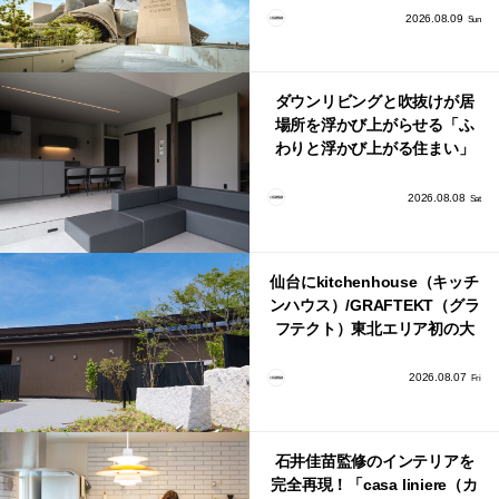
2026.08.09
Sun
ダウンリビングと吹抜けが居
場所を浮かび上がらせる「ふ
わりと浮かび上がる住まい」
のLDKとインテリア
2026.08.08
Sat
仙台にkitchenhouse（キッチ
ンハウス）/GRAFTEKT（グラ
フテクト）東北エリア初の大
型ショールームがオープン！
2026.08.07
Fri
石井佳苗監修のインテリアを
完全再現！「casa liniere（カ