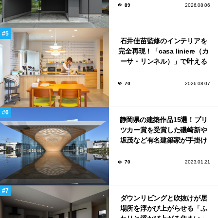
89
2026.08.06
石井佳苗監修のインテリアを
完全再現！「casa liniere（カ
ーサ・リンネル）」で叶える
北欧ナチュラルな部屋づく
り。
70
2026.08.07
静岡県の建築作品15選！プリ
ツカー賞を受賞した磯崎新や
坂茂など有名建築家が手掛け
た美しい建築も多数！
70
2023.01.21
ダウンリビングと吹抜けが居
場所を浮かび上がらせる「ふ