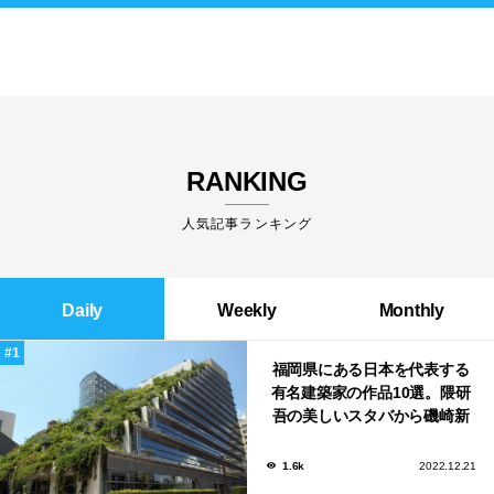
RANKING
人気記事ランキング
Daily
Weekly
Monthly
福岡県にある日本を代表する
有名建築家の作品10選。隈研
吾の美しいスタバから磯崎新
による鮨屋まで！
1.6k
2022.12.21