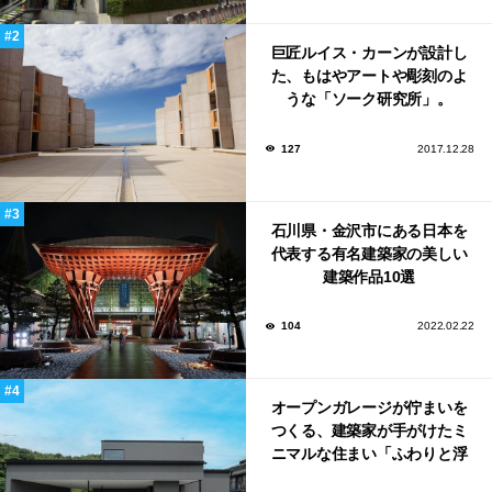
巨匠ルイス・カーンが設計し
た、もはやアートや彫刻のよ
うな「ソーク研究所」。
127
2017.12.28
石川県・金沢市にある日本を
代表する有名建築家の美しい
建築作品10選
104
2022.02.22
オープンガレージが佇まいを
つくる、建築家が手がけたミ
ニマルな住まい「ふわりと浮
かび上がる住まい」