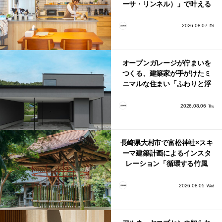
ーサ・リンネル）」で叶える
北欧ナチュラルな部屋づく
り。
2026.08.07
Fri
オープンガレージが佇まいを
つくる、建築家が手がけたミ
ニマルな住まい「ふわりと浮
かび上がる住まい」
2026.08.06
Thu
長崎県大村市で富松神社×スキ
ーマ建築計画によるインスタ
レーション「循環する竹風
鈴」が公開！
2026.08.05
Wed