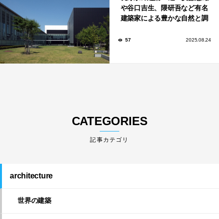
や谷口吉生、隈研吾など有名
建築家による豊かな自然と調
和する美術館や公共施設！
57
2025.08.24
CATEGORIES
architecture
世界の建築