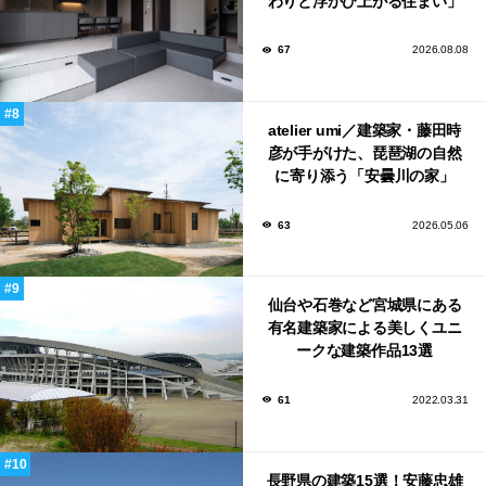
わりと浮かび上がる住まい」
のLDKとインテリア
67
2026.08.08
atelier umi／建築家・藤田時
彦が手がけた、琵琶湖の自然
に寄り添う「安曇川の家」
63
2026.05.06
仙台や石巻など宮城県にある
有名建築家による美しくユニ
ークな建築作品13選
61
2022.03.31
長野県の建築15選！安藤忠雄