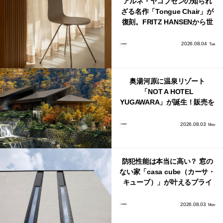
アルネ・ヤコブセンの知られ
ざる名作「Tongue Chair」が
復刻。FRITZ HANSENから世
界で唯一、日本で発売開始！
2026.08.04
Tue
奥湯河原に温泉リゾート
「NOT A HOTEL
YUGAWARA」が誕生！販売を
日本・海外同時に開始！
2026.08.03
Mon
防犯性能は本当に高い？ 窓の
ない家「casa cube（カーサ・
キューブ）」が叶えるプライ
バシーと安心感の正体
2026.08.03
Mon