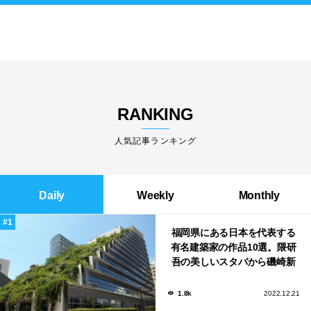
RANKING
人気記事ランキング
Daily
Weekly
Monthly
福岡県にある日本を代表する
有名建築家の作品10選。隈研
吾の美しいスタバから磯崎新
による鮨屋まで！
1.8k
2022.12.21