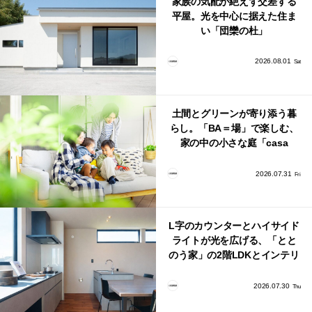
家族の気配が絶えず交差する
平屋。光を中心に据えた住ま
い「団欒の杜」
2026.08.01
Sat
土間とグリーンが寄り添う暮
らし。「BA＝場」で楽しむ、
家の中の小さな庭「casa
bago（カーサ・バーゴ）」
2026.07.31
Fri
L字のカウンターとハイサイド
ライトが光を広げる、「とと
のう家」の2階LDKとインテリ
ア
2026.07.30
Thu