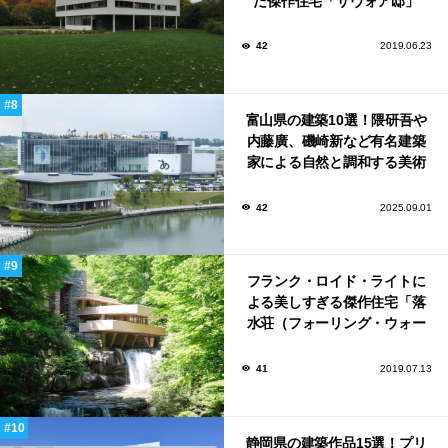
た傑作住宅「サヴォア邸」
42
2019.06.23
富山県の建築10選！隈研吾や
内藤廣、磯崎新など有名建築
家による自然と調和する美術
館から、革新的な公共施設な
ど！
42
2025.09.01
フランク・ロイド・ライトに
よる美しすぎる傑作住宅「落
水荘（フォーリング・ウォー
ター）」
41
2019.07.13
静岡県の建築作品15選！プリ