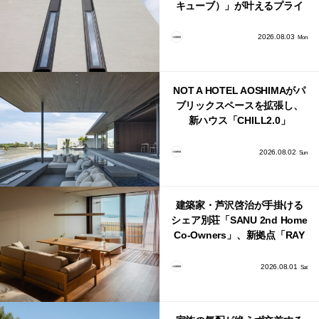
キューブ）」が叶えるプライ
バシーと安心感の正体
2026.08.03
Mon
NOT A HOTEL AOSHIMAがパ
ブリックスペースを拡張し、
新ハウス「CHILL2.0」
「COAST」が開業！
2026.08.02
Sun
建築家・芦沢啓治が手掛ける
シェア別荘「SANU 2nd Home
Co-Owners」、新拠点「RAY
館山」が販売開始
2026.08.01
Sat