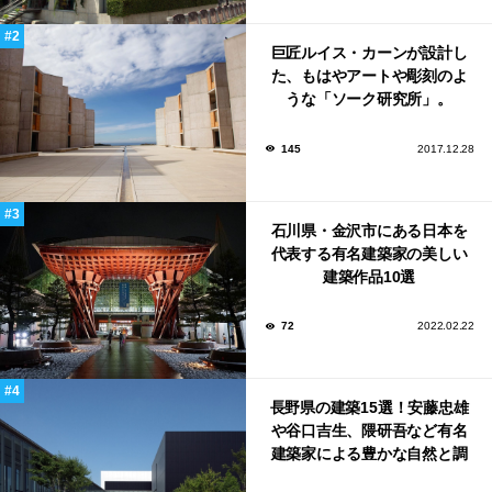
巨匠ルイス・カーンが設計し
た、もはやアートや彫刻のよ
うな「ソーク研究所」。
145
2017.12.28
石川県・金沢市にある日本を
代表する有名建築家の美しい
建築作品10選
72
2022.02.22
長野県の建築15選！安藤忠雄
や谷口吉生、隈研吾など有名
建築家による豊かな自然と調
和する美術館や公共施設！