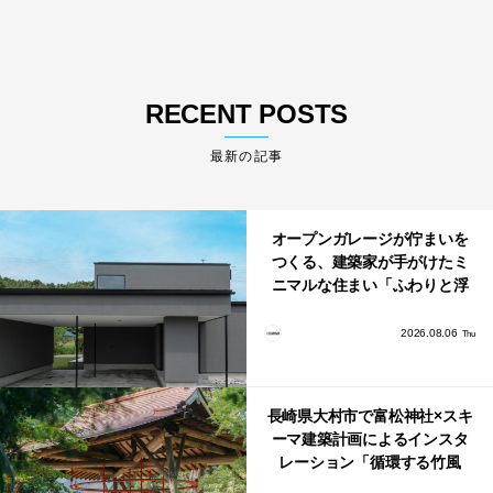
RECENT POSTS
最新の記事
オープンガレージが佇まいを
つくる、建築家が手がけたミ
ニマルな住まい「ふわりと浮
かび上がる住まい」
2026.08.06
Thu
長崎県大村市で富松神社×スキ
ーマ建築計画によるインスタ
レーション「循環する竹風
鈴」が公開！