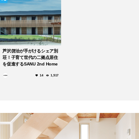
芦沢啓治が手がけるシェア別
荘！子育て世代の二拠点居住
を促進するSANU 2nd Home
Co-Owners「館山1st」完
14
1,517
成！