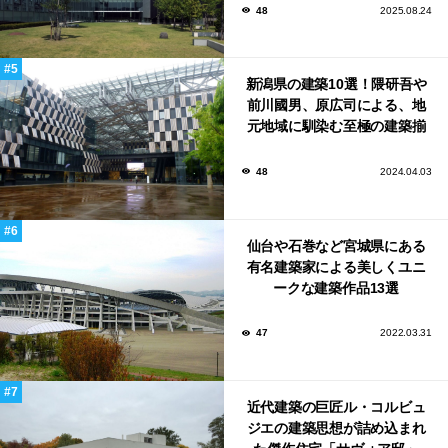
48
2025.08.24
新潟県の建築10選！隈研吾や
前川國男、原広司による、地
元地域に馴染む至極の建築揃
い！
48
2024.04.03
仙台や石巻など宮城県にある
有名建築家による美しくユニ
ークな建築作品13選
47
2022.03.31
近代建築の巨匠ル・コルビュ
ジエの建築思想が詰め込まれ