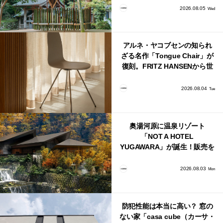
2026.08.05
Wed
アルネ・ヤコブセンの知られ
ざる名作「Tongue Chair」が
復刻。FRITZ HANSENから世
界で唯一、日本で発売開始！
2026.08.04
Tue
奥湯河原に温泉リゾート
「NOT A HOTEL
YUGAWARA」が誕生！販売を
日本・海外同時に開始！
2026.08.03
Mon
防犯性能は本当に高い？ 窓の
ない家「casa cube（カーサ・