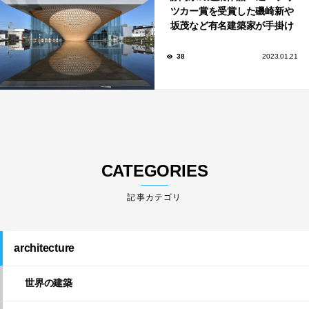
ツカー賞を受賞した磯崎新や
坂茂など有名建築家が手掛け
た美しい建築も多数！
38
2023.01.21
CATEGORIES
architecture
世界の建築