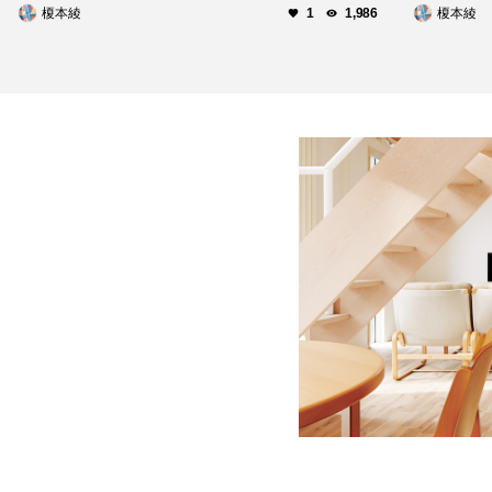
榎本綾
榎本綾
1
1,986
街