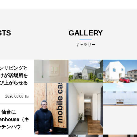
STS
GALLERY
ギャラリー
ンリビングと
けが居場所を
び上がらせる
わりと浮かび
2026.08.08
る住まい」の
Sat
Kとインテリア
仙台に
henhouse（キ
ッチンハウ
/GRAFTEKT