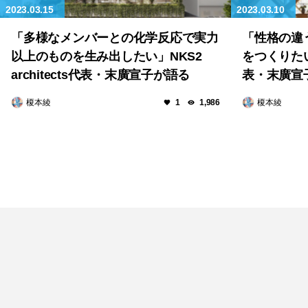
2023.03.15
2023.03.10
「多様なメンバーとの化学反応で実力
「性格の違
以上のものを生み出したい」NKS2
をつくりたい」
architects代表・末廣宣子が語る
表・末廣宣
SUZAKI-KOEN STUDIOの魅力や福岡
空間づくり
榎本綾
榎本綾
1
1,986
の街