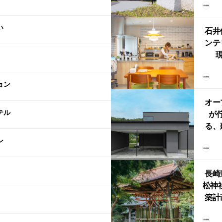
（グ
東北
い
型シ
石井
ンテ
現
lin
リン
ョン
える
ルな
オー
テル
が
る、
けた
ン
まい
か
長崎
松神
築計
ス
「