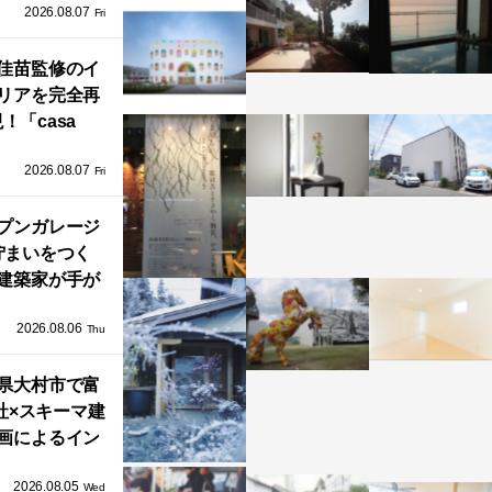
2026.08.07
ラフテクト）
Fri
エリア初の大
ョールームが
佳苗監修のイ
リアを完全再
オープン！
！「casa
iere（カーサ・
2026.08.07
ネル）」で叶
Fri
北欧ナチュラ
部屋づくり。
プンガレージ
佇まいをつく
建築家が手が
ミニマルな住
2026.08.06
「ふわりと浮
Thu
び上がる住ま
県大村市で富
い」
社×スキーマ建
画によるイン
タレーション
2026.08.05
循環する竹風
Wed