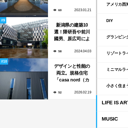
新や坂茂など有名
アメリカ西
2023.01.21
60
建築家が手掛けた
美しい建築も多
DIY
新潟県の建築10
数！
選！隈研吾や前川
グランピン
國男、原広司によ
る、地元地域に馴
2024.04.03
58
染む至極の建築揃
リゾートラ
い！
デザインと性能の
ミニマルラ
両立。規格住宅
「casa nord（カ
小さく住ま
ーサ・ノルド）」
2026.02.19
52
のスリット窓に隠
された、断熱と採
LIFE IS AR
光の秘密
MUSIC