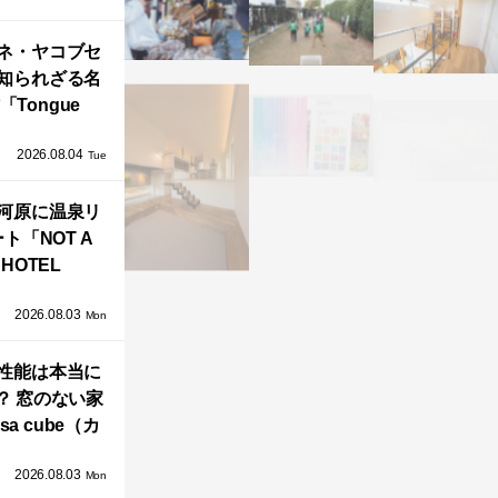
」が公開！
ネ・ヤコブセ
知られざる名
「Tongue
air」が復刻。
2026.08.04
TZ HANSENか
Tue
界で唯一、日
河原に温泉リ
で発売開始！
ト「NOT A
HOTEL
GAWARA」が
2026.08.03
生！販売を日
Mon
海外同時に開
性能は本当に
始！
？ 窓のない家
sa cube（カ
サ・キュー
2026.08.03
」が叶えるプ
Mon