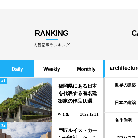
RANKING
C
人気記事ランキング
architectur
Daily
Weekly
Monthly
世界の建築
福岡県にある日本
を代表する有名建
築家の作品10選。
日本の建築
隈研吾の美しいス
2022.12.21
1.2k
タバから磯崎新に
名作住宅
よる鮨屋まで！
巨匠ルイス・カー
ンが設計した、も
バウハウス