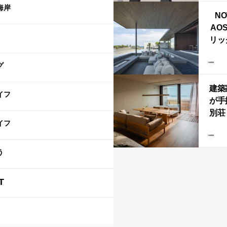
ライ
海岸
NO
AO
リッ
拡張
「C
グ
「C
建築
イフ
が手
別荘「
イフ
Own
「R
う
T