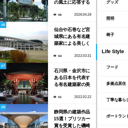
の風土に応答する
グッズ
建築「ARC」が完
2026.04.28
66
成！
照明
仙台や石巻など宮
椅子
城県にある有名建
築家による美しく
ユニークな建築作
Life Style
2022.03.31
64
品13選
フード
石川県・金沢市に
ある日本を代表す
多拠点居住
る有名建築家の美
しい建築作品10選
2022.02.22
61
丁寧な暮ら
静岡県の建築作品
ポートラン
15選！プリツカー
賞を受賞した磯崎