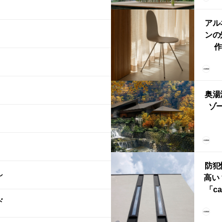
鈴
アル
ンの
作
Ch
FRI
ら世
奥湯
本
ゾー
YU
誕
本・
防犯
し
高い
「ca
ド
ー
ブ）