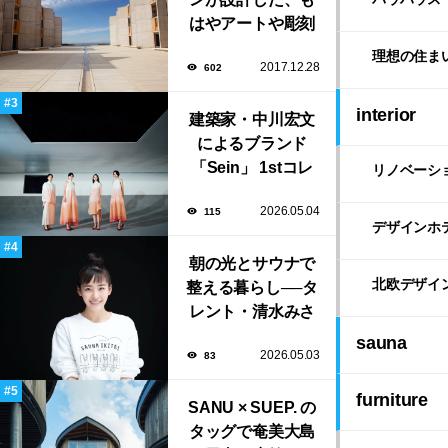
はやアートや彫刻
のような「ソーク
理想の住ま
2017.12.28
602
研究所」。
interior
建築家・中川宏文
によるブランド
「Sein」 1stコレ
リノベーシ
クション展示会が
2026.05.04
115
表参道にて開催！
デザインホ
朝の光とサウナで
北欧デザイ
整える暮らし──タ
レント・清水みさ
とが大切にする“気
sauna
2026.05.03
83
持ちいい暮らし”
furniture
SANU × SUEP. の
タッグで奄美大島