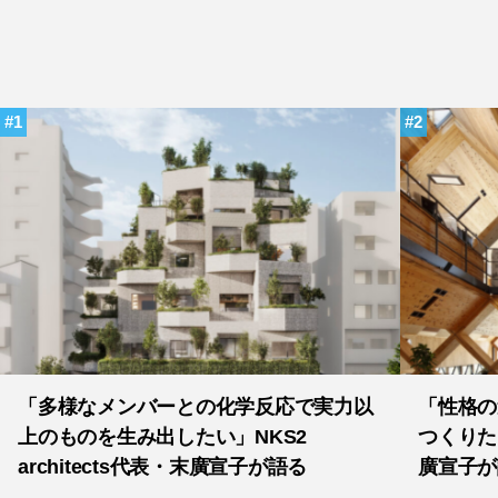
1
2
「多様なメンバーとの化学反応で実力以
「性格の
上のものを生み出したい」NKS2
つくりたい
architects代表・末廣宣子が語る
廣宣子が
SUZAKI-KOEN STUDIOの魅力や福岡の
り