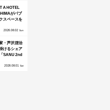
バシーと安心
T A HOTEL
感の正体
SHIMAがパブ
クスペースを
し、新ハウス
2026.08.02
HILL2.0」
Sun
OAST」が開
家・芦沢啓治
業！
掛けるシェア
SANU 2nd
Home Co-
2026.08.01
ers」、新拠点
Sat
AY 館山」が販
売開始