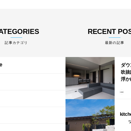
ATEGORIES
RECENT PO
最新の記事
e
ダウ
吹抜
浮か
「ふ
上が
LD
kitc
ス）