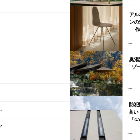
鈴
アル
ンの
作
Ch
FRI
ら世
奥湯
本
ゾー
YU
誕
本・
防犯
し
高い
「ca
ド
ー
ブ）