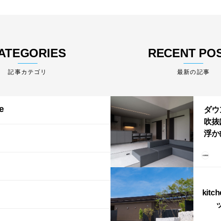
ATEGORIES
RECENT PO
最新の記事
e
ダウ
吹抜
浮か
「ふ
上が
LD
kitc
ス）