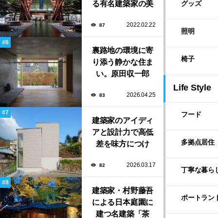
る有名建築家の美
初出展
グッズ
しい建築作品10選
2022.02.22
87
照明
裏路地の環境に寄
椅子
り添う静かな住ま
い。原田収一郎
（しう）／moarが
Life Style
2026.04.25
83
手がけた「裏路地
の家」
フード
建築家のアイディ
アと設計力で高低
多拠点居住
差を味方につけ
た、縦に広がる家
2026.03.17
82
族の住まい「塔の
丁寧な暮ら
家」
建築家・村野藤吾
ポートラン
による日本庭園に
建つ名建築「茶