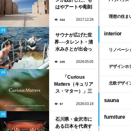
はやアートや彫刻
のような「ソーク
理想の住ま
2017.12.28
344
研究所」。
interior
サウナが広げた世
界──タレント・清
水みさとが出会っ
リノベーシ
た風景と自由な生
2026.05.05
109
き方
デザインホ
「Curious
北欧デザイ
Matters（キュリア
ス・マター）」三
菱ケミカルとポエ
sauna
2026.03.18
97
ティック・キュリ
オシティがタッ
furniture
グ。ミラノデザイ
石川県・金沢市に
ンウィーク2026で
ある日本を代表す