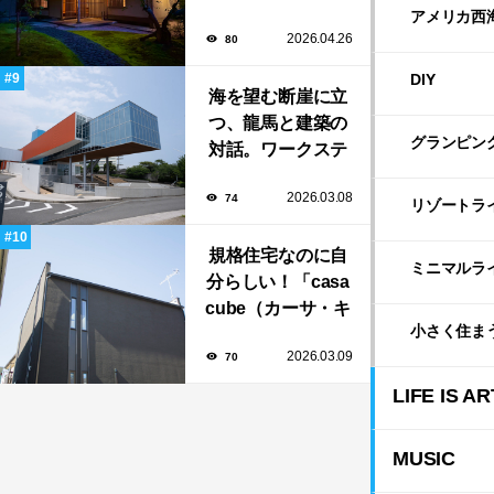
寮」で大人の隠れ
アメリカ西
2026.04.26
80
家「BAR茶寮」期
日限定でOPEN！
DIY
海を望む断崖に立
つ、龍馬と建築の
グランピン
対話。ワークステ
ーション設計「高
2026.03.08
74
知県立坂本龍馬記
リゾートラ
念館」
規格住宅なのに自
ミニマルラ
分らしい！「casa
cube（カーサ・キ
小さく住ま
ューブ）」のカス
2026.03.09
70
タマイズと暮らし
のアイデア集
LIFE IS AR
MUSIC