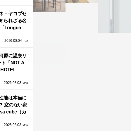
」が公開！
ネ・ヤコブセ
知られざる名
「Tongue
air」が復刻。
2026.08.04
TZ HANSENか
Tue
界で唯一、日
河原に温泉リ
で発売開始！
ト「NOT A
HOTEL
GAWARA」が
2026.08.03
生！販売を日
Mon
海外同時に開
性能は本当に
始！
？ 窓のない家
sa cube（カ
サ・キュー
2026.08.03
」が叶えるプ
Mon