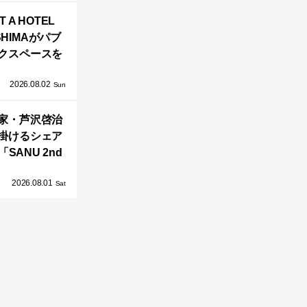
バシーと安心
T A HOTEL
感の正体
SHIMAがパブ
クスペースを
し、新ハウス
2026.08.02
HILL2.0」
Sun
OAST」が開
家・芦沢啓治
業！
掛けるシェア
SANU 2nd
Home Co-
2026.08.01
ers」、新拠点
Sat
AY 館山」が販
売開始