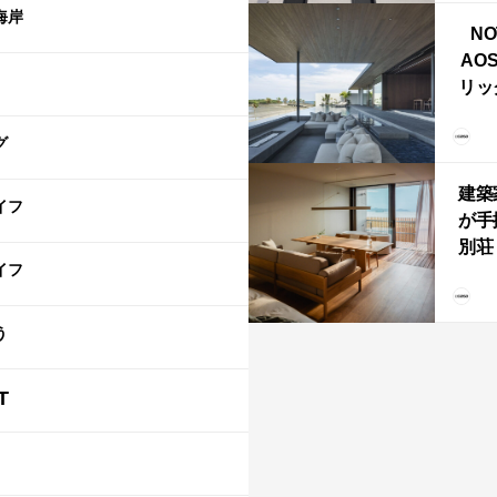
ライ
海岸
NO
AO
リッ
拡張
「C
グ
「C
建築
イフ
が手
別荘「
イフ
Own
「R
う
T