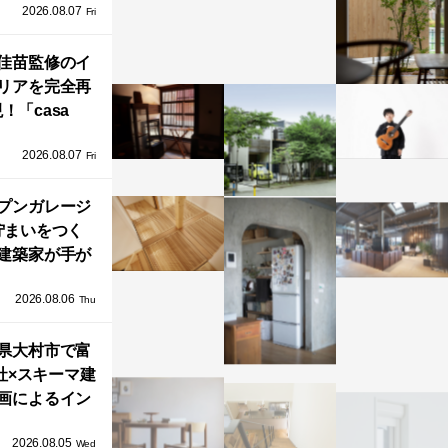
2026.08.07
ラフテクト）
Fri
エリア初の大
ョールームが
佳苗監修のイ
リアを完全再
オープン！
！「casa
iere（カーサ・
2026.08.07
ネル）」で叶
Fri
北欧ナチュラ
部屋づくり。
プンガレージ
佇まいをつく
建築家が手が
ミニマルな住
2026.08.06
「ふわりと浮
Thu
び上がる住ま
県大村市で富
い」
社×スキーマ建
画によるイン
タレーション
2026.08.05
循環する竹風
Wed