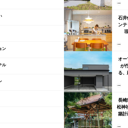
（グ
東北
い
型シ
石井
ンテ
現
lin
リン
ョン
える
ルな
オー
テル
が
る、
けた
ン
まい
か
長崎
松神
築計
ス
「