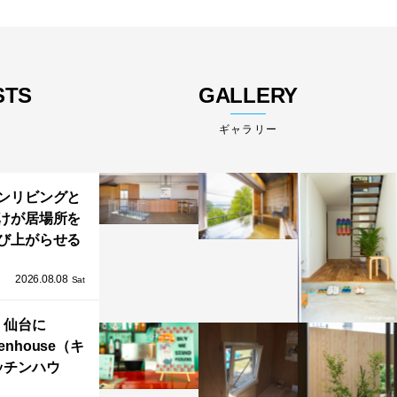
STS
GALLERY
ギャラリー
ンリビングと
けが居場所を
び上がらせる
わりと浮かび
2026.08.08
る住まい」の
Sat
Kとインテリア
仙台に
henhouse（キ
ッチンハウ
/GRAFTEKT