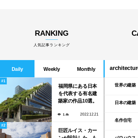
RANKING
C
人気記事ランキング
architectur
Daily
Weekly
Monthly
世界の建築
福岡県にある日本
を代表する有名建
築家の作品10選。
日本の建築
隈研吾の美しいス
2022.12.21
1.4k
タバから磯崎新に
名作住宅
よる鮨屋まで！
巨匠ルイス・カー
ンが設計した、も
バウハウス