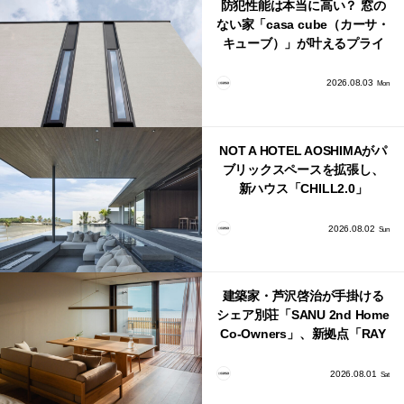
防犯性能は本当に高い？ 窓の
ない家「casa cube（カーサ・
キューブ）」が叶えるプライ
バシーと安心感の正体
2026.08.03
Mon
NOT A HOTEL AOSHIMAがパ
ブリックスペースを拡張し、
新ハウス「CHILL2.0」
「COAST」が開業！
2026.08.02
Sun
建築家・芦沢啓治が手掛ける
シェア別荘「SANU 2nd Home
Co-Owners」、新拠点「RAY
館山」が販売開始
2026.08.01
Sat