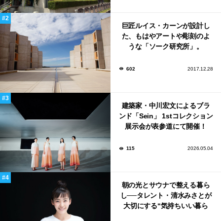
巨匠ルイス・カーンが設計し
た、もはやアートや彫刻のよ
うな「ソーク研究所」。
602
2017.12.28
建築家・中川宏文によるブラ
ンド「Sein」 1stコレクション
展示会が表参道にて開催！
115
2026.05.04
朝の光とサウナで整える暮ら
し──タレント・清水みさとが
大切にする“気持ちいい暮ら
し”