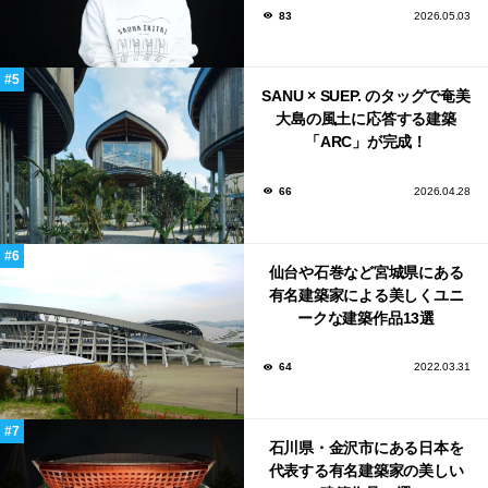
83
2026.05.03
SANU × SUEP. のタッグで奄美
大島の風土に応答する建築
「ARC」が完成！
66
2026.04.28
仙台や石巻など宮城県にある
有名建築家による美しくユニ
ークな建築作品13選
64
2022.03.31
石川県・金沢市にある日本を
代表する有名建築家の美しい