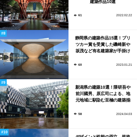
建築作品10選
61
2022.02.22
静岡県の建築作品15選！プリ
ツカー賞を受賞した磯崎新や
坂茂など有名建築家が手掛け
た美しい建築も多数！
60
2023.01.21
新潟県の建築10選！隈研吾や
前川國男、原広司による、地
元地域に馴染む至極の建築揃
い！
58
2024.04.03
デザインと性能の両立。規格