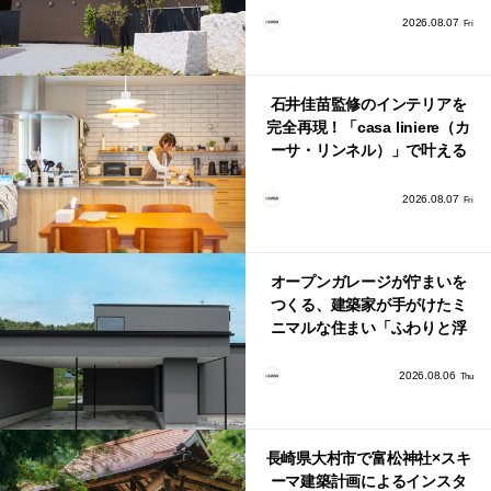
2026.08.07
Fri
石井佳苗監修のインテリアを
完全再現！「casa liniere（カ
ーサ・リンネル）」で叶える
北欧ナチュラルな部屋づく
り。
2026.08.07
Fri
オープンガレージが佇まいを
つくる、建築家が手がけたミ
ニマルな住まい「ふわりと浮
かび上がる住まい」
2026.08.06
Thu
長崎県大村市で富松神社×スキ
ーマ建築計画によるインスタ