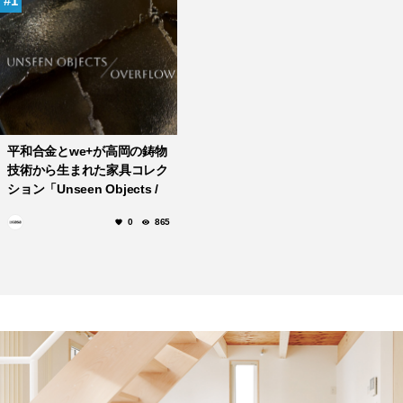
1
平和合金とwe+が高岡の鋳物
技術から生まれた家具コレク
ション「Unseen Objects /
Overflow」をミラノデザイ
0
865
ンウィーク2026で発表