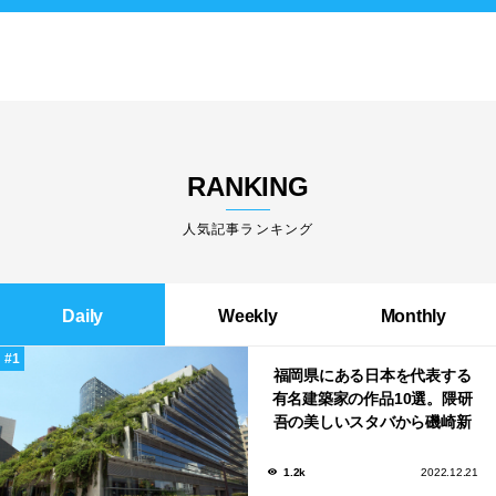
RANKING
人気記事ランキング
Daily
Weekly
Monthly
福岡県にある日本を代表する
有名建築家の作品10選。隈研
吾の美しいスタバから磯崎新
による鮨屋まで！
1.2k
2022.12.21