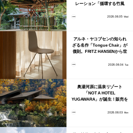
レーション「循環する竹風
鈴」が公開！
2026.08.05
Wed
アルネ・ヤコブセンの知られ
ざる名作「Tongue Chair」が
復刻。FRITZ HANSENから世
界で唯一、日本で発売開始！
2026.08.04
Tue
奥湯河原に温泉リゾート
「NOT A HOTEL
YUGAWARA」が誕生！販売を
日本・海外同時に開始！
2026.08.03
Mon