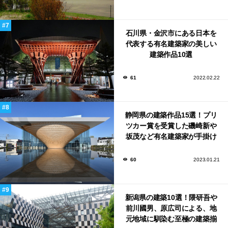
石川県・金沢市にある日本を
代表する有名建築家の美しい
建築作品10選
61
2022.02.22
静岡県の建築作品15選！プリ
ツカー賞を受賞した磯崎新や
坂茂など有名建築家が手掛け
た美しい建築も多数！
60
2023.01.21
新潟県の建築10選！隈研吾や
前川國男、原広司による、地
元地域に馴染む至極の建築揃