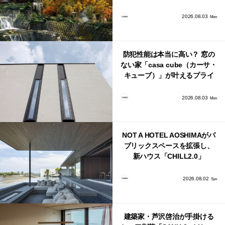
日本・海外同時に開始！
2026.08.03
Mon
防犯性能は本当に高い？ 窓の
ない家「casa cube（カーサ・
キューブ）」が叶えるプライ
バシーと安心感の正体
2026.08.03
Mon
NOT A HOTEL AOSHIMAがパ
ブリックスペースを拡張し、
新ハウス「CHILL2.0」
「COAST」が開業！
2026.08.02
Sun
建築家・芦沢啓治が手掛ける