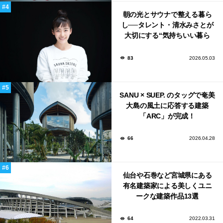
朝の光とサウナで整える暮ら
し──タレント・清水みさとが
大切にする“気持ちいい暮ら
し”
83
2026.05.03
SANU × SUEP. のタッグで奄美
大島の風土に応答する建築
「ARC」が完成！
66
2026.04.28
仙台や石巻など宮城県にある
有名建築家による美しくユニ
ークな建築作品13選
64
2022.03.31