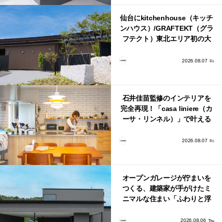
仙台にkitchenhouse（キッチ
ンハウス）/GRAFTEKT（グラ
フテクト）東北エリア初の大
型ショールームがオープン！
2026.08.07
Fri
石井佳苗監修のインテリアを
完全再現！「casa liniere（カ
ーサ・リンネル）」で叶える
北欧ナチュラルな部屋づく
り。
2026.08.07
Fri
オープンガレージが佇まいを
つくる、建築家が手がけたミ
ニマルな住まい「ふわりと浮
かび上がる住まい」
2026.08.06
Thu