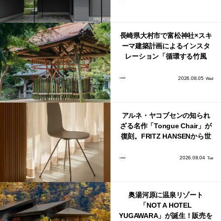
長崎県大村市で富松神社×スキ
ーマ建築計画によるインスタ
レーション「循環する竹風
鈴」が公開！
2026.08.05
Wed
アルネ・ヤコブセンの知られ
ざる名作「Tongue Chair」が
復刻。FRITZ HANSENから世
界で唯一、日本で発売開始！
2026.08.04
Tue
奥湯河原に温泉リゾート
「NOT A HOTEL
YUGAWARA」が誕生！販売を