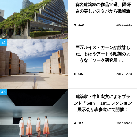
有名建築家の作品10選。隈研
吾の美しいスタバから磯崎新
による鮨屋まで！
1.2k
2022.12.21
巨匠ルイス・カーンが設計し
た、もはやアートや彫刻のよ
うな「ソーク研究所」。
602
2017.12.28
建築家・中川宏文によるブラ
ンド「Sein」 1stコレクション
展示会が表参道にて開催！
115
2026.05.04