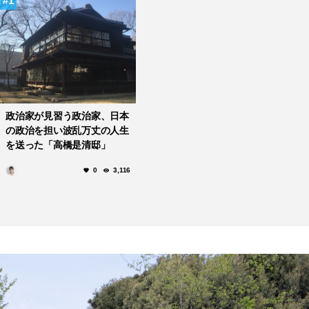
1
政治家が見習う政治家、日本
の政治を担い波乱万丈の人生
を送った「高橋是清邸」
0
3,116