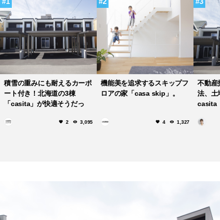
1
2
3
積雪の重みにも耐えるカーポ
機能美を追求するスキップフ
不動産
ート付き！北海道の3棟
ロアの家「casa skip」。
法、土地
「casita」が快適そうだっ
casi
た。
2
3,095
4
1,327