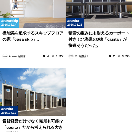
casaskip
casita
2016.09.14
2016.08.28
機能美を追求するスキップフロア
積雪の重みにも耐えるカーポート
の家「casa skip」。
付き！北海道の3棟「casita」が
快適そうだった。
#casa 編集部
CJ 編集部
4
1,327
2
3,095
casita
2016.07.16
賃貸経営だけでなく売却も可能!?
「casita」だから考えられる大き