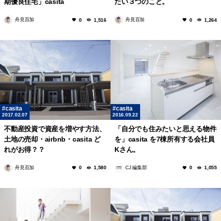
期優良住宅」casita
たい３つのこと。
舟見百加
舟見百加
0
1,516
0
1,264
casita
casita
2017.02.07
2016.09.22
不動産投資で資産を増やす方法、
「自分でも住みたいと思える物件
土地の売却・airbnb・casita ど
を」casita を7棟所有する会社員
れがお得？？
Kさん。
舟見百加
CJ 編集部
0
1,580
0
1,055