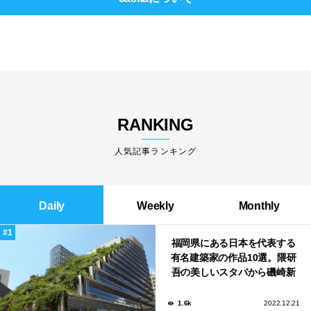
RANKING
人気記事ランキング
Daily
Weekly
Monthly
福岡県にある日本を代表する
有名建築家の作品10選。隈研
吾の美しいスタバから磯崎新
による鮨屋まで！
1.6k
2022.12.21