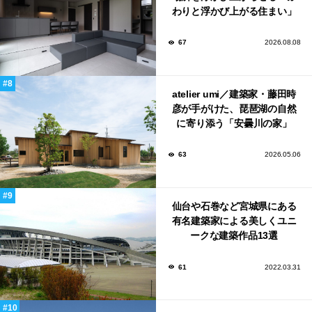
わりと浮かび上がる住まい」
のLDKとインテリア
67
2026.08.08
atelier umi／建築家・藤田時
彦が手がけた、琵琶湖の自然
に寄り添う「安曇川の家」
63
2026.05.06
仙台や石巻など宮城県にある
有名建築家による美しくユニ
ークな建築作品13選
61
2022.03.31