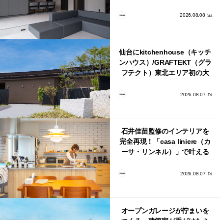
のLDKとインテリア
2026.08.08
Sat
仙台にkitchenhouse（キッチ
ンハウス）/GRAFTEKT（グラ
フテクト）東北エリア初の大
型ショールームがオープン！
2026.08.07
Fri
石井佳苗監修のインテリアを
完全再現！「casa liniere（カ
ーサ・リンネル）」で叶える
北欧ナチュラルな部屋づく
り。
2026.08.07
Fri
オープンガレージが佇まいを