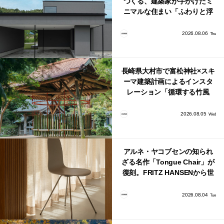
つくる、建築家が手がけたミ
ニマルな住まい「ふわりと浮
かび上がる住まい」
2026.08.06
Thu
長崎県大村市で富松神社×スキ
ーマ建築計画によるインスタ
レーション「循環する竹風
鈴」が公開！
2026.08.05
Wed
アルネ・ヤコブセンの知られ
ざる名作「Tongue Chair」が
復刻。FRITZ HANSENから世
界で唯一、日本で発売開始！
2026.08.04
Tue