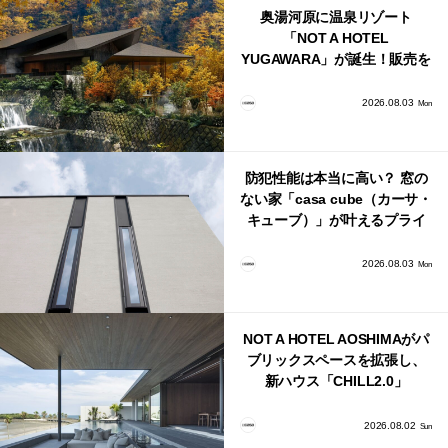
奥湯河原に温泉リゾート
「NOT A HOTEL
YUGAWARA」が誕生！販売を
日本・海外同時に開始！
2026.08.03
Mon
防犯性能は本当に高い？ 窓の
ない家「casa cube（カーサ・
キューブ）」が叶えるプライ
バシーと安心感の正体
2026.08.03
Mon
NOT A HOTEL AOSHIMAがパ
ブリックスペースを拡張し、
新ハウス「CHILL2.0」
「COAST」が開業！
2026.08.02
Sun