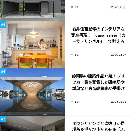
かび上がる住まい」
89
2026.08.06
石井佳苗監修のインテリアを
完全再現！「casa liniere（カ
ーサ・リンネル）」で叶える
北欧ナチュラルな部屋づく
り。
70
2026.08.07
静岡県の建築作品15選！プリ
ツカー賞を受賞した磯崎新や
坂茂など有名建築家が手掛け
た美しい建築も多数！
70
2023.01.21
ダウンリビングと吹抜けが居
場所を浮かび上がらせる「ふ