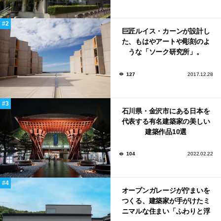
巨匠ルイス・カーンが設計し
た、もはやアートや彫刻のよ
うな「ソーク研究所」。
127
2017.12.28
石川県・金沢市にある日本を
代表する有名建築家の美しい
建築作品10選
104
2022.02.22
オープンガレージが佇まいを
つくる、建築家が手がけたミ
ニマルな住まい「ふわりと浮