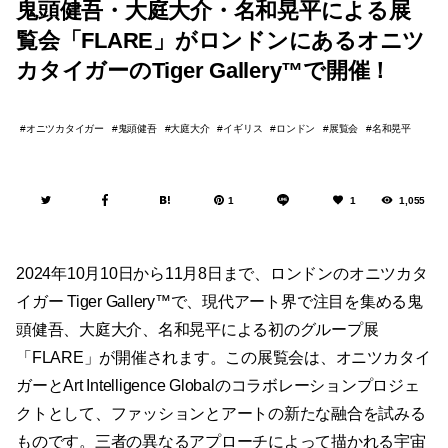
鬼頭健吾・大庭大介・名和晃平による展
覧会「FLARE」がロンドンにあるオニツ
カタイガーのTiger Gallery™で開催！
オニツカタイガー
鬼頭健吾
大庭大介
イギリス
ロンドン
展覧会
名和晃平
1
1
1,055
2024年10月10日から11月8日まで、ロンドンのオニツカタ
イガー Tiger Gallery™で、現代アート界で注目を集める鬼
頭健吾、大庭大介、名和晃平による初のグループ展
「FLARE」が開催されます。この展覧会は、オニツカタイ
ガーとArt Intelligence Globalのコラボレーションプロジェ
クトとして、ファッションとアートの新たな融合を試みる
ものです。三者の異なるアプローチによって描かれる宇宙