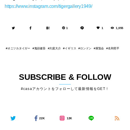
https://www.instagram.com/tigergallery1949/
1
1
1,055
オニツカタイガー
鬼頭健吾
大庭大介
イギリス
ロンドン
展覧会
名和晃平
SUBSCRIBE & FOLLOW
#casaアカウントをフォローして最新情報をGET！
22K
12K