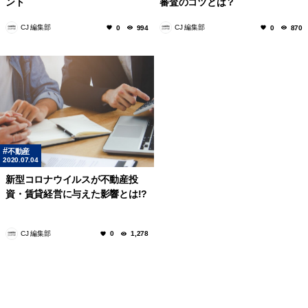
ント
審査のコツとは？
CJ 編集部
CJ 編集部
0
994
0
870
不動産
2020.07.04
新型コロナウイルスが不動産投
資・賃貸経営に与えた影響とは!?
CJ 編集部
0
1,278