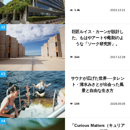
による鮨屋まで！
1.4k
2022.12.21
巨匠ルイス・カーンが設計し
た、もはやアートや彫刻のよ
うな「ソーク研究所」。
344
2017.12.28
サウナが広げた世界──タレン
ト・清水みさとが出会った風
景と自由な生き方
109
2026.05.05
「Curious Matters（キュリア