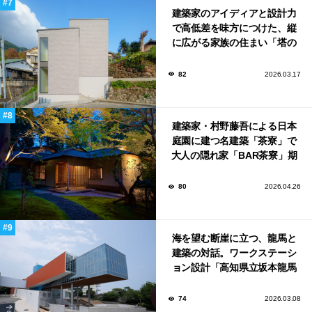
建築家のアイディアと設計力
で高低差を味方につけた、縦
に広がる家族の住まい「塔の
家」
82
2026.03.17
建築家・村野藤吾による日本
庭園に建つ名建築「茶寮」で
大人の隠れ家「BAR茶寮」期
日限定でOPEN！
80
2026.04.26
海を望む断崖に立つ、龍馬と
建築の対話。ワークステーシ
ョン設計「高知県立坂本龍馬
記念館」
74
2026.03.08