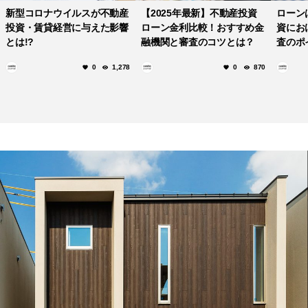
新型コロナウイルスが不動産
【2025年最新】不動産投資
ローン
投資・賃貸経営に与えた影響
ローン金利比較！おすすめ金
資にお
とは!?
融機関と審査のコツとは？
査のポ
0
1,278
0
870