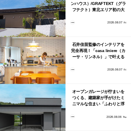
ンハウス）/GRAFTEKT（グラ
フテクト）東北エリア初の大
型ショールームがオープン！
2026.08.07
Fri
石井佳苗監修のインテリアを
完全再現！「casa liniere（カ
ーサ・リンネル）」で叶える
北欧ナチュラルな部屋づく
り。
2026.08.07
Fri
オープンガレージが佇まいを
つくる、建築家が手がけたミ
ニマルな住まい「ふわりと浮
かび上がる住まい」
2026.08.06
Thu