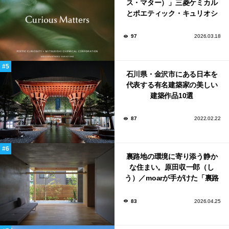
ス・マター）」三菱ケミカル
とポエティック・キュリオシ
ティがタッグ。ミラノデザイ
ンウィーク2026で初出展
97
2026.03.18
石川県・金沢市にある日本を
代表する有名建築家の美しい
建築作品10選
87
2022.02.22
裏路地の環境に寄り添う静か
な住まい。原田収一郎（し
う）／moarが手がけた「裏路
地の家」
83
2026.04.25