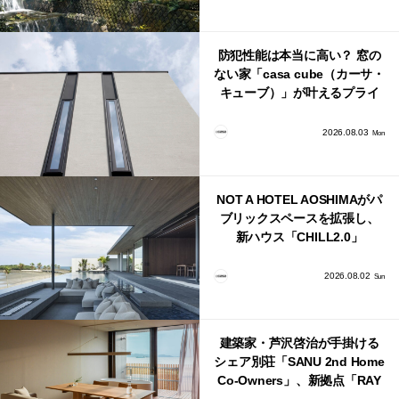
防犯性能は本当に高い？ 窓の
ない家「casa cube（カーサ・
キューブ）」が叶えるプライ
バシーと安心感の正体
2026.08.03
Mon
NOT A HOTEL AOSHIMAがパ
ブリックスペースを拡張し、
新ハウス「CHILL2.0」
「COAST」が開業！
2026.08.02
Sun
建築家・芦沢啓治が手掛ける
シェア別荘「SANU 2nd Home
Co-Owners」、新拠点「RAY
館山」が販売開始