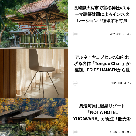
長崎県大村市で富松神社×スキ
ーマ建築計画によるインスタ
レーション「循環する竹風
鈴」が公開！
2026.08.05
Wed
アルネ・ヤコブセンの知られ
ざる名作「Tongue Chair」が
復刻。FRITZ HANSENから世
界で唯一、日本で発売開始！
2026.08.04
Tue
奥湯河原に温泉リゾート
「NOT A HOTEL
YUGAWARA」が誕生！販売を
日本・海外同時に開始！
2026.08.03
Mon