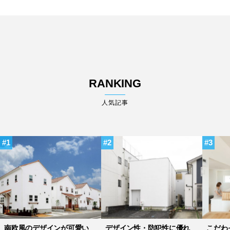
RANKING
人気記事
1
2
3
南欧風のデザインが可愛い
デザイン性・防犯性に優れ
こだわ