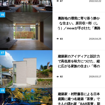
87
2022.02.22
裏路地の環境に寄り添う静か
な住まい。原田収一郎（し
う）／moarが手がけた「裏路
地の家」
83
2026.04.25
建築家のアイディアと設計力
で高低差を味方につけた、縦
に広がる家族の住まい「塔の
家」
82
2026.03.17
建築家・村野藤吾による日本
庭園に建つ名建築「茶寮」で
大人の隠れ家「BAR茶寮」期