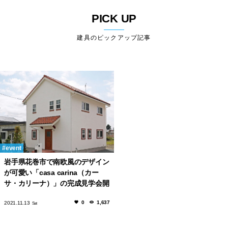
PICK UP
建具のピックアップ記事
event
岩手県花巻市で南欧風のデザイン
が可愛い「casa carina（カー
サ・カリーナ）」の完成見学会開
催！
0
1,637
2021.11.13
Sat