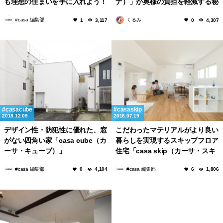
も理想の住まいを手に入れよう！
ナ）」が奥様の負担を軽減する秘
密とは一体？
#casa 編集部
くるみ
1
3,117
0
4,307
casacube
casaskip
2018.12.09
2018.07.19
デザイン性・防犯性に優れた、窓
こだわったマテリアルがより良い
がない四角い家「casa cube（カ
暮らしを実現するスキップフロア
ーサ・キューブ）」
住宅「casa skip（カーサ・スキ
ップ）」。
#casa 編集部
#casa 編集部
0
4,104
6
1,806