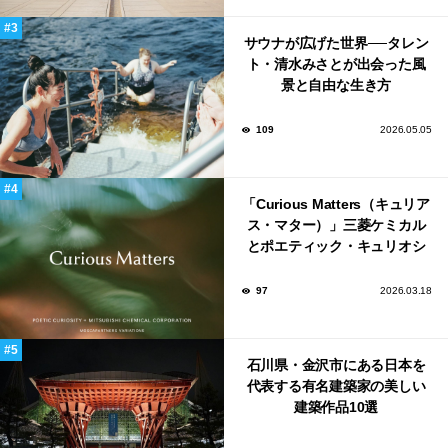
サウナが広げた世界──タレン
ト・清水みさとが出会った風
景と自由な生き方
109
2026.05.05
「Curious Matters（キュリア
ス・マター）」三菱ケミカル
とポエティック・キュリオシ
ティがタッグ。ミラノデザイ
ンウィーク2026で初出展
97
2026.03.18
石川県・金沢市にある日本を
代表する有名建築家の美しい
建築作品10選