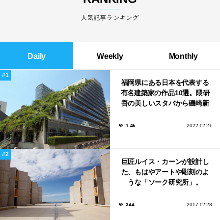
人気記事ランキング
Daily
Weekly
Monthly
福岡県にある日本を代表する
有名建築家の作品10選。隈研
吾の美しいスタバから磯崎新
による鮨屋まで！
1.4k
2022.12.21
巨匠ルイス・カーンが設計し
た、もはやアートや彫刻のよ
うな「ソーク研究所」。
344
2017.12.28