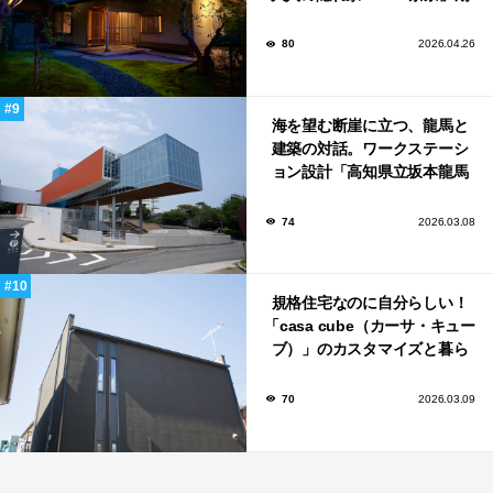
日限定でOPEN！
80
2026.04.26
海を望む断崖に立つ、龍馬と
建築の対話。ワークステーシ
ョン設計「高知県立坂本龍馬
記念館」
74
2026.03.08
規格住宅なのに自分らしい！
「casa cube（カーサ・キュー
ブ）」のカスタマイズと暮ら
しのアイデア集
70
2026.03.09