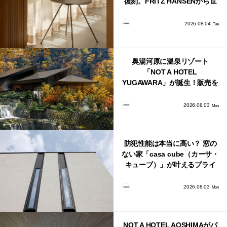
復刻。FRITZ HANSENから世
界で唯一、日本で発売開始！
2026.08.04
Tue
奥湯河原に温泉リゾート
「NOT A HOTEL
YUGAWARA」が誕生！販売を
日本・海外同時に開始！
2026.08.03
Mon
防犯性能は本当に高い？ 窓の
ない家「casa cube（カーサ・
キューブ）」が叶えるプライ
バシーと安心感の正体
2026.08.03
Mon
NOT A HOTEL AOSHIMAがパ