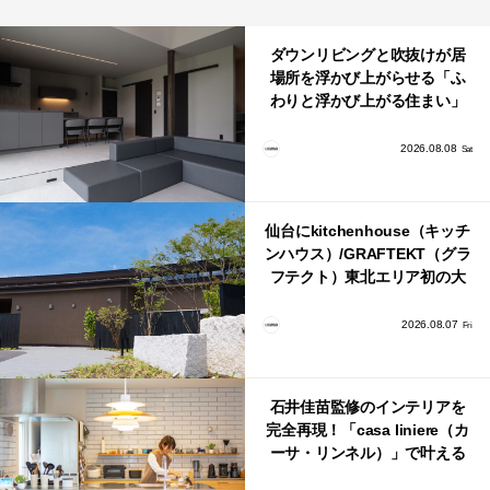
ダウンリビングと吹抜けが居
場所を浮かび上がらせる「ふ
わりと浮かび上がる住まい」
のLDKとインテリア
2026.08.08
Sat
仙台にkitchenhouse（キッチ
ンハウス）/GRAFTEKT（グラ
フテクト）東北エリア初の大
型ショールームがオープン！
2026.08.07
Fri
石井佳苗監修のインテリアを
完全再現！「casa liniere（カ
ーサ・リンネル）」で叶える
北欧ナチュラルな部屋づく