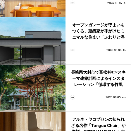
り。
2026.08.07
Fri
オープンガレージが佇まいを
つくる、建築家が手がけたミ
ニマルな住まい「ふわりと浮
かび上がる住まい」
2026.08.06
Thu
長崎県大村市で富松神社×スキ
ーマ建築計画によるインスタ
レーション「循環する竹風
鈴」が公開！
2026.08.05
Wed
アルネ・ヤコブセンの知られ
ざる名作「Tongue Chair」が