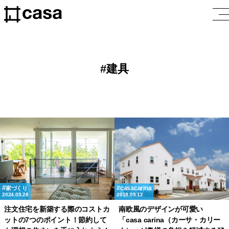
建具
casacarina
家づくり
2024.05.28
2019.09.12
注文住宅を新築する際のコストカ
南欧風のデザインが可愛い
ットの7つのポイント！節約して
「casa carina（カーサ・カリー