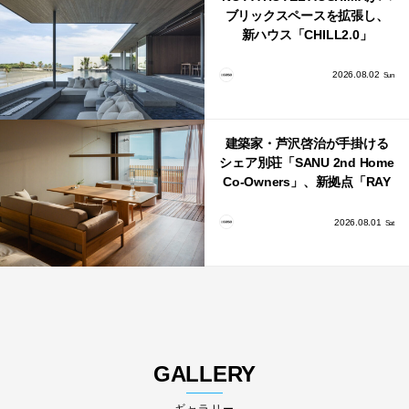
ブリックスペースを拡張し、
新ハウス「CHILL2.0」
「COAST」が開業！
2026.08.02
Sun
建築家・芦沢啓治が手掛ける
シェア別荘「SANU 2nd Home
Co-Owners」、新拠点「RAY
館山」が販売開始
2026.08.01
Sat
GALLERY