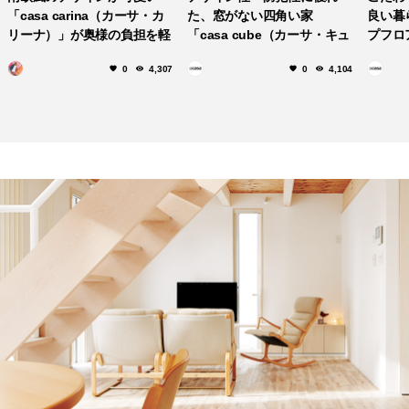
「casa carina（カーサ・カ
た、窓がない四角い家
良い暮
リーナ）」が奥様の負担を軽
「casa cube（カーサ・キュ
プフロ
減する秘密とは一体？
ーブ）」
ski
0
4,307
0
4,104
プ）」