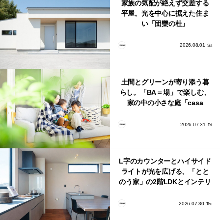
家族の気配が絶えず交差する
平屋。光を中心に据えた住ま
い「団欒の杜」
2026.08.01
Sat
土間とグリーンが寄り添う暮
らし。「BA＝場」で楽しむ、
家の中の小さな庭「casa
bago（カーサ・バーゴ）」
2026.07.31
Fri
L字のカウンターとハイサイド
ライトが光を広げる、「とと
のう家」の2階LDKとインテリ
ア
2026.07.30
Thu