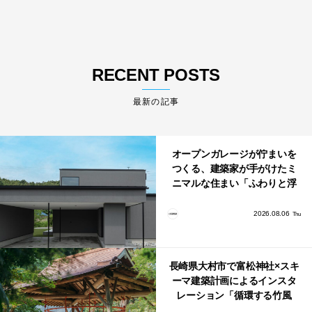
RECENT POSTS
最新の記事
オープンガレージが佇まいを
つくる、建築家が手がけたミ
ニマルな住まい「ふわりと浮
かび上がる住まい」
2026.08.06
Thu
長崎県大村市で富松神社×スキ
ーマ建築計画によるインスタ
レーション「循環する竹風
鈴」が公開！