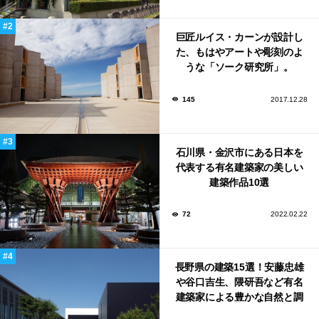
巨匠ルイス・カーンが設計し
た、もはやアートや彫刻のよ
うな「ソーク研究所」。
145
2017.12.28
石川県・金沢市にある日本を
代表する有名建築家の美しい
建築作品10選
72
2022.02.22
長野県の建築15選！安藤忠雄
や谷口吉生、隈研吾など有名
建築家による豊かな自然と調
和する美術館や公共施設！