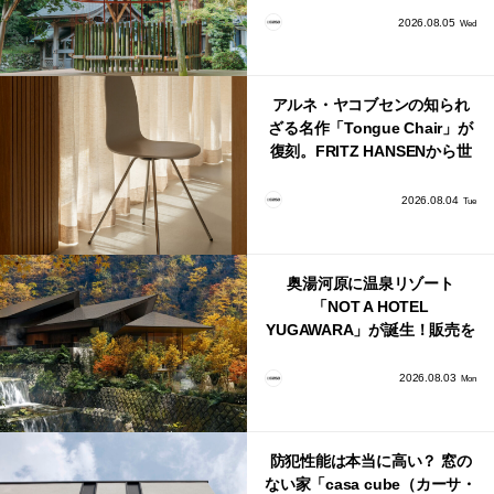
2026.08.05
Wed
アルネ・ヤコブセンの知られ
ざる名作「Tongue Chair」が
復刻。FRITZ HANSENから世
界で唯一、日本で発売開始！
2026.08.04
Tue
奥湯河原に温泉リゾート
「NOT A HOTEL
YUGAWARA」が誕生！販売を
日本・海外同時に開始！
2026.08.03
Mon
防犯性能は本当に高い？ 窓の
ない家「casa cube（カーサ・