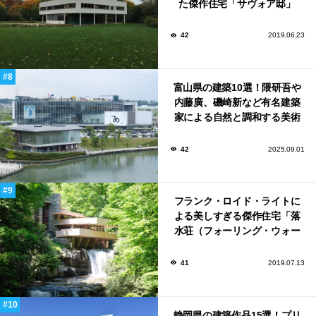
た傑作住宅「サヴォア邸」
42
2019.06.23
富山県の建築10選！隈研吾や
内藤廣、磯崎新など有名建築
家による自然と調和する美術
館から、革新的な公共施設な
ど！
42
2025.09.01
フランク・ロイド・ライトに
よる美しすぎる傑作住宅「落
水荘（フォーリング・ウォー
ター）」
41
2019.07.13
静岡県の建築作品15選！プリ