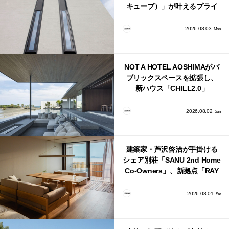
キューブ）」が叶えるプライ
バシーと安心感の正体
2026.08.03
Mon
NOT A HOTEL AOSHIMAがパ
ブリックスペースを拡張し、
新ハウス「CHILL2.0」
「COAST」が開業！
2026.08.02
Sun
建築家・芦沢啓治が手掛ける
シェア別荘「SANU 2nd Home
Co-Owners」、新拠点「RAY
館山」が販売開始
2026.08.01
Sat