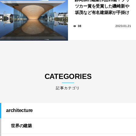
ツカー賞を受賞した磯崎新や
坂茂など有名建築家が手掛け
た美しい建築も多数！
38
2023.01.21
CATEGORIES
architecture
世界の建築