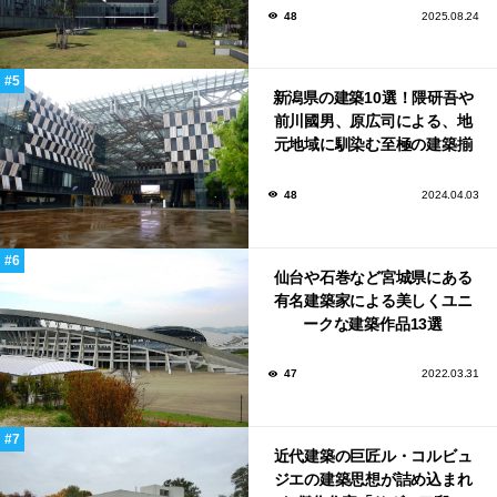
48
2025.08.24
新潟県の建築10選！隈研吾や
前川國男、原広司による、地
元地域に馴染む至極の建築揃
い！
48
2024.04.03
仙台や石巻など宮城県にある
有名建築家による美しくユニ
ークな建築作品13選
47
2022.03.31
近代建築の巨匠ル・コルビュ
ジエの建築思想が詰め込まれ