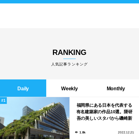
RANKING
人気記事ランキング
Daily
Weekly
Monthly
福岡県にある日本を代表する
有名建築家の作品10選。隈研
吾の美しいスタバから磯崎新
による鮨屋まで！
1.8k
2022.12.21