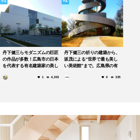
1
2
丹下健三らモダニズムの巨匠
丹下健三の祈りの建築から、
の作品が多数！広島市の日本
坂茂による“世界で最も美し
を代表する有名建築家の美し
い美術館”まで。広島県の有
い建築作品5選！
名建築家による美しい建築作
1
4,303
0
335
品10選