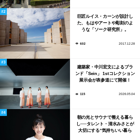
巨匠ルイス・カーンが設計し
た、もはやアートや彫刻のよ
うな「ソーク研究所」。
602
2017.12.28
建築家・中川宏文によるブラ
ンド「Sein」 1stコレクション
展示会が表参道にて開催！
115
2026.05.04
朝の光とサウナで整える暮ら
し──タレント・清水みさとが
大切にする“気持ちいい暮ら
し”