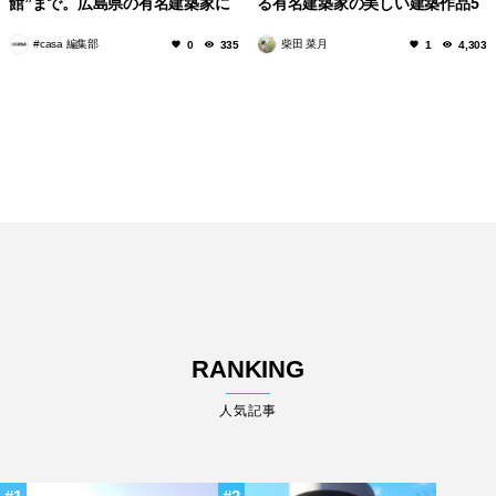
館”まで。広島県の有名建築家に
る有名建築家の美しい建築作品5
よる美しい建築作品10選
選！
#casa 編集部
柴田 菜月
0
335
1
4,303
RANKING
人気記事