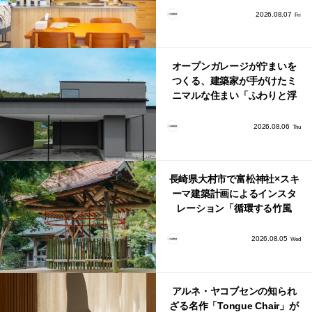
り。
2026.08.07
Fri
オープンガレージが佇まいを
つくる、建築家が手がけたミ
ニマルな住まい「ふわりと浮
かび上がる住まい」
2026.08.06
Thu
長崎県大村市で富松神社×スキ
ーマ建築計画によるインスタ
レーション「循環する竹風
鈴」が公開！
2026.08.05
Wed
アルネ・ヤコブセンの知られ
ざる名作「Tongue Chair」が