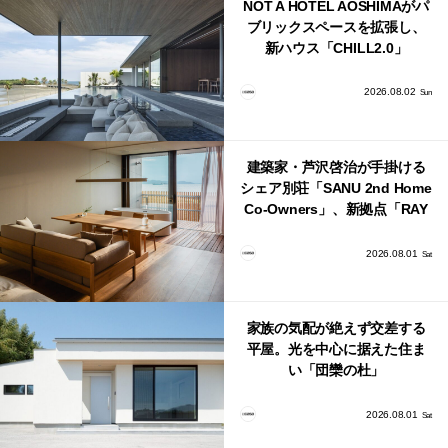
NOT A HOTEL AOSHIMAがパ
ブリックスペースを拡張し、
新ハウス「CHILL2.0」
「COAST」が開業！
2026.08.02
Sun
建築家・芦沢啓治が手掛ける
シェア別荘「SANU 2nd Home
Co-Owners」、新拠点「RAY
館山」が販売開始
2026.08.01
Sat
家族の気配が絶えず交差する
平屋。光を中心に据えた住ま
い「団欒の杜」
2026.08.01
Sat