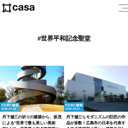
世界平和記念聖堂
日本の建築
日本の建築
2026.07.18
2022.10.17
丹下健三の祈りの建築から、坂茂
丹下健三らモダニズムの巨匠の作
による“世界で最も美しい美術
品が多数！広島市の日本を代表す