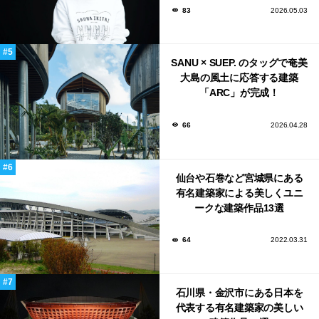
83
2026.05.03
SANU × SUEP. のタッグで奄美
大島の風土に応答する建築
「ARC」が完成！
66
2026.04.28
仙台や石巻など宮城県にある
有名建築家による美しくユニ
ークな建築作品13選
64
2022.03.31
石川県・金沢市にある日本を
代表する有名建築家の美しい