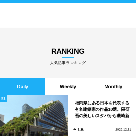
RANKING
人気記事ランキング
Daily
Weekly
Monthly
福岡県にある日本を代表する
有名建築家の作品10選。隈研
吾の美しいスタバから磯崎新
による鮨屋まで！
1.2k
2022.12.21