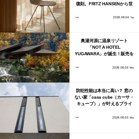
復刻。FRITZ HANSENから世
界で唯一、日本で発売開始！
2026.08.04
Tue
奥湯河原に温泉リゾート
「NOT A HOTEL
YUGAWARA」が誕生！販売を
日本・海外同時に開始！
2026.08.03
Mon
防犯性能は本当に高い？ 窓の
ない家「casa cube（カーサ・
キューブ）」が叶えるプライ
バシーと安心感の正体
2026.08.03
Mon