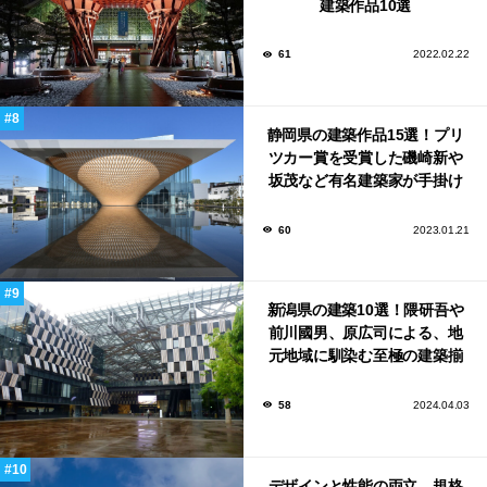
建築作品10選
61
2022.02.22
静岡県の建築作品15選！プリ
ツカー賞を受賞した磯崎新や
坂茂など有名建築家が手掛け
た美しい建築も多数！
60
2023.01.21
新潟県の建築10選！隈研吾や
前川國男、原広司による、地
元地域に馴染む至極の建築揃
い！
58
2024.04.03
デザインと性能の両立。規格