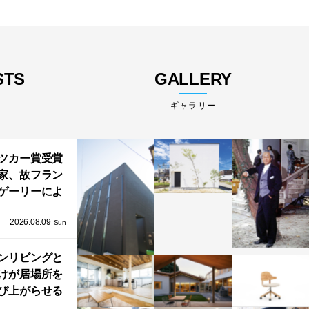
STS
GALLERY
ギャラリー
ツカー賞受賞
家、故フラン
ゲーリーによ
グッゲンハイ
2026.08.09
アブダビ」が
Sun
6年12月11日に
ンリビングと
開館
けが居場所を
び上がらせる
わりと浮かび