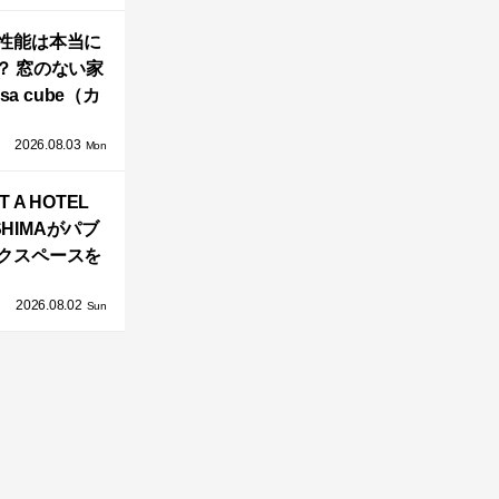
海外同時に開
性能は本当に
始！
？ 窓のない家
sa cube（カ
サ・キュー
2026.08.03
」が叶えるプ
Mon
バシーと安心
T A HOTEL
感の正体
SHIMAがパブ
クスペースを
し、新ハウス
2026.08.02
HILL2.0」
Sun
OAST」が開
業！