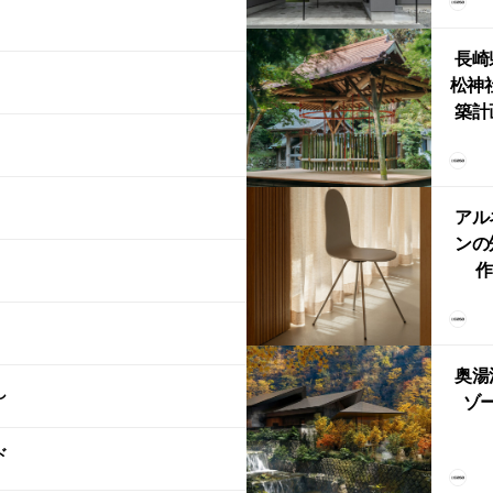
まい
か
長崎
松神
築計
ス
「
鈴
アル
ンの
作
Ch
FRI
ら世
奥湯
本
し
ゾー
ド
YU
誕