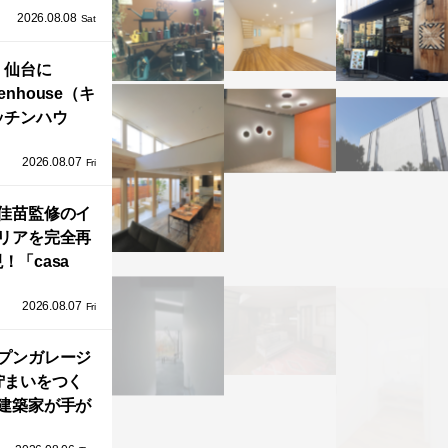
2026.08.08
る住まい」の
Sat
Kとインテリア
仙台に
henhouse（キ
ッチンハウ
/GRAFTEKT
2026.08.07
ラフテクト）
Fri
エリア初の大
ョールームが
佳苗監修のイ
リアを完全再
オープン！
！「casa
iere（カーサ・
2026.08.07
ネル）」で叶
Fri
北欧ナチュラ
部屋づくり。
プンガレージ
佇まいをつく
建築家が手が
ミニマルな住