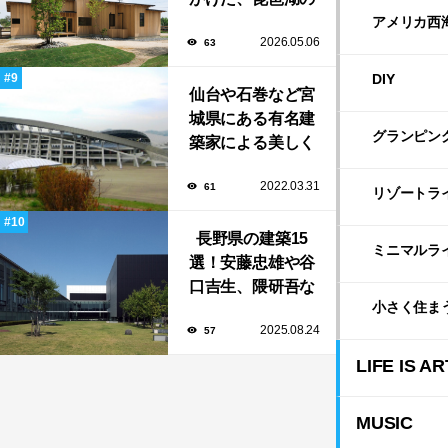
自然に寄り添う
アメリカ西
2026.05.06
63
「安曇川の家」
DIY
仙台や石巻など宮
城県にある有名建
グランピン
築家による美しく
ユニークな建築作
2022.03.31
61
品13選
リゾートラ
長野県の建築15
ミニマルラ
選！安藤忠雄や谷
口吉生、隈研吾な
小さく住ま
ど有名建築家によ
2025.08.24
57
る豊かな自然と調
和する美術館や公
LIFE IS AR
共施設！
MUSIC