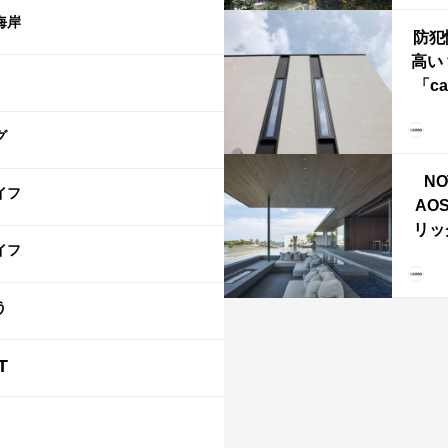
本・
海岸
防犯
高い
「ca
ー
ブ）
グ
ライ
NO
イフ
AO
リッ
イフ
拡張
「C
「C
う
T