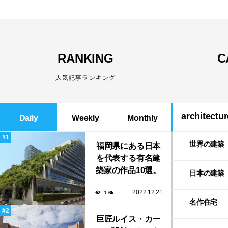
RANKING
C
人気記事ランキング
architectur
Daily
Weekly
Monthly
世界の建築
福岡県にある日本
を代表する有名建
築家の作品10選。
日本の建築
隈研吾の美しいス
2022.12.21
1.6k
タバから磯崎新に
名作住宅
よる鮨屋まで！
巨匠ルイス・カー