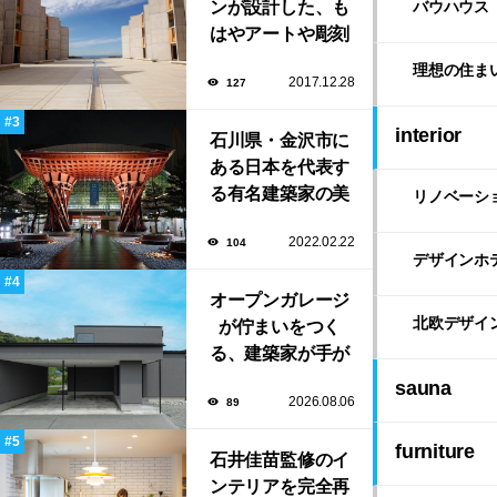
ンが設計した、も
バウハウス
はやアートや彫刻
のような「ソーク
理想の住ま
2017.12.28
127
研究所」。
interior
石川県・金沢市に
ある日本を代表す
る有名建築家の美
リノベーシ
しい建築作品10選
2022.02.22
104
デザインホ
オープンガレージ
北欧デザイ
が佇まいをつく
る、建築家が手が
けたミニマルな住
sauna
2026.08.06
89
まい「ふわりと浮
かび上がる住ま
furniture
石井佳苗監修のイ
い」
ンテリアを完全再