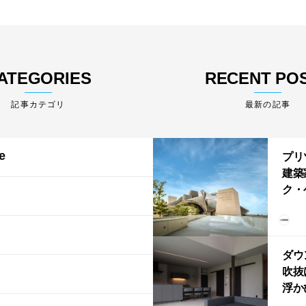
ATEGORIES
RECENT PO
最新の記事
e
プリ
建築
ク・
る「
ム・
202
ダウ
吹抜
浮か
「ふ