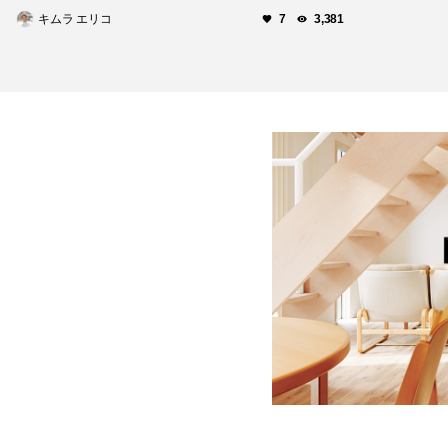
キムラ エリコ
7
3,381