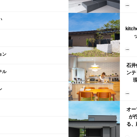
上が
LD
い
kitc
ス）
（グ
ョン
東北
型シ
石井
テル
ンテ
現
lin
ン
リン
える
ルな
オー
が
る、
けた