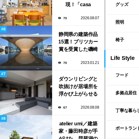
現！「casa
グッズ
liniere（カーサ・
2026.08.07
70
リンネル）」で叶
照明
える北欧ナチュラ
ルな部屋づくり。
静岡県の建築作品
椅子
15選！プリツカー
賞を受賞した磯崎
新や坂茂など有名
Life Style
2023.01.21
70
建築家が手掛けた
美しい建築も多
フード
ダウンリビングと
数！
吹抜けが居場所を
多拠点居住
浮かび上がらせる
「ふわりと浮かび
2026.08.08
67
上がる住まい」の
丁寧な暮ら
LDKとインテリア
atelier umi／建築
ポートラン
家・藤田時彦が手
がけた、琵琶湖の