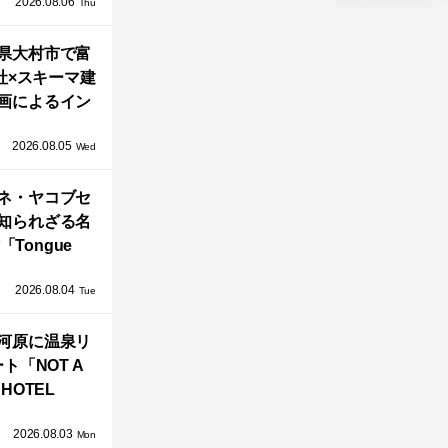
2026.08.06
「ふわりと浮
Thu
び上がる住ま
県大村市で富
い」
社×スキーマ建
画によるイン
タレーション
2026.08.05
循環する竹風
Wed
」が公開！
ネ・ヤコブセ
知られざる名
「Tongue
air」が復刻。
2026.08.04
TZ HANSENか
Tue
界で唯一、日
河原に温泉リ
で発売開始！
ト「NOT A
HOTEL
GAWARA」が
2026.08.03
生！販売を日
Mon