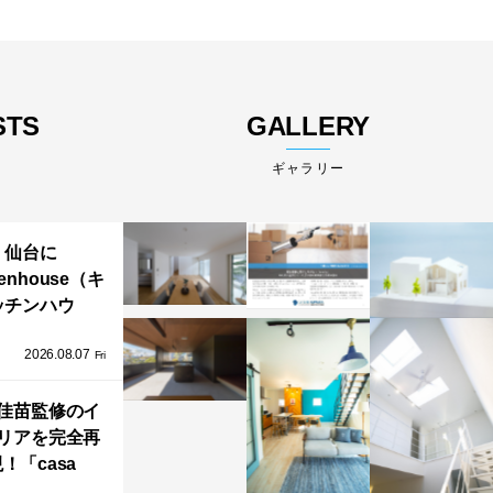
STS
GALLERY
ギャラリー
仙台に
henhouse（キ
ッチンハウ
/GRAFTEKT
2026.08.07
ラフテクト）
Fri
エリア初の大
ョールームが
佳苗監修のイ
リアを完全再
オープン！
！「casa
iere（カーサ・