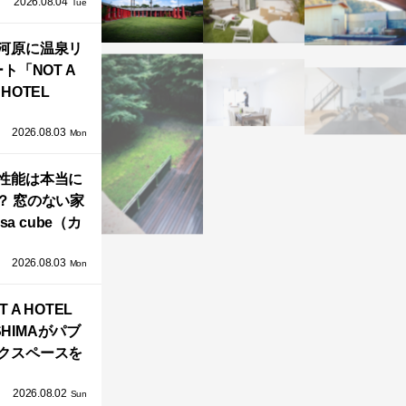
2026.08.04
TZ HANSENか
Tue
界で唯一、日
河原に温泉リ
で発売開始！
ト「NOT A
HOTEL
GAWARA」が
2026.08.03
生！販売を日
Mon
海外同時に開
性能は本当に
始！
？ 窓のない家
sa cube（カ
サ・キュー
2026.08.03
」が叶えるプ
Mon
バシーと安心
T A HOTEL
感の正体
SHIMAがパブ
クスペースを
し、新ハウス
2026.08.02
HILL2.0」
Sun