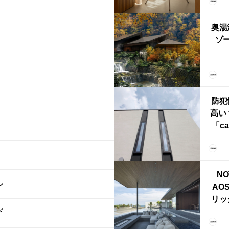
FRI
ら世
奥湯
本
ゾー
YU
誕
本・
防犯
高い
「ca
ー
ブ）
ライ
NO
し
AO
リッ
ド
拡張
「C