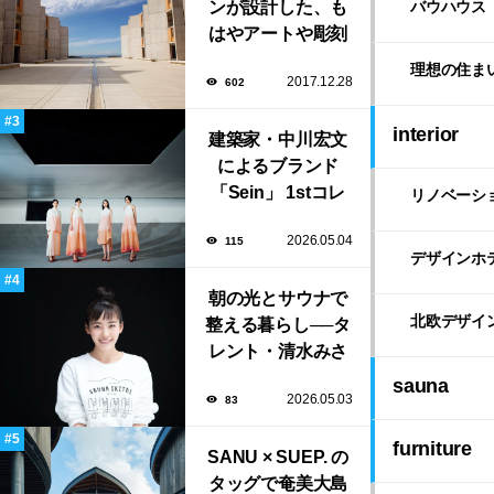
ンが設計した、も
バウハウス
はやアートや彫刻
のような「ソーク
理想の住ま
2017.12.28
602
研究所」。
interior
建築家・中川宏文
によるブランド
「Sein」 1stコレ
リノベーシ
クション展示会が
2026.05.04
115
表参道にて開催！
デザインホ
朝の光とサウナで
北欧デザイ
整える暮らし──タ
レント・清水みさ
とが大切にする“気
sauna
2026.05.03
83
持ちいい暮らし”
furniture
SANU × SUEP. の
タッグで奄美大島