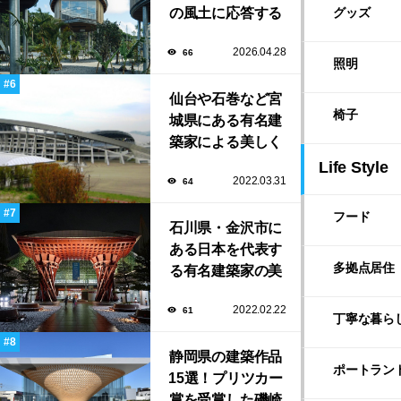
の風土に応答する
グッズ
建築「ARC」が完
2026.04.28
66
成！
照明
仙台や石巻など宮
椅子
城県にある有名建
築家による美しく
ユニークな建築作
Life Style
2022.03.31
64
品13選
フード
石川県・金沢市に
ある日本を代表す
多拠点居住
る有名建築家の美
しい建築作品10選
2022.02.22
61
丁寧な暮ら
静岡県の建築作品
ポートラン
15選！プリツカー
賞を受賞した磯崎