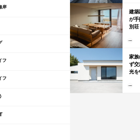
「C
海岸
建築
が手
別荘「
Own
グ
「R
家族
イフ
ず交
光を
イフ
住
う
T