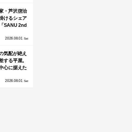
OAST」が開
家・芦沢啓治
業！
掛けるシェア
SANU 2nd
Home Co-
2026.08.01
ers」、新拠点
Sat
AY 館山」が販
の気配が絶え
売開始
差する平屋。
中心に据えた
まい「団欒の
2026.08.01
杜」
Sat