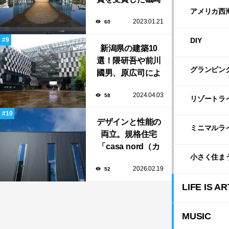
新や坂茂など有名
アメリカ西
2023.01.21
60
建築家が手掛けた
美しい建築も多
DIY
新潟県の建築10
数！
選！隈研吾や前川
グランピン
國男、原広司によ
る、地元地域に馴
2024.04.03
58
染む至極の建築揃
リゾートラ
い！
デザインと性能の
ミニマルラ
両立。規格住宅
「casa nord（カ
小さく住ま
ーサ・ノルド）」
2026.02.19
52
のスリット窓に隠
された、断熱と採
LIFE IS AR
光の秘密
MUSIC