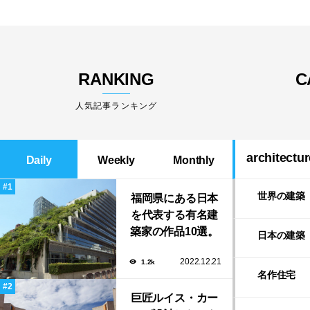
RANKING
C
人気記事ランキング
architectur
Daily
Weekly
Monthly
世界の建築
福岡県にある日本
を代表する有名建
築家の作品10選。
日本の建築
隈研吾の美しいス
2022.12.21
1.2k
タバから磯崎新に
名作住宅
よる鮨屋まで！
巨匠ルイス・カー