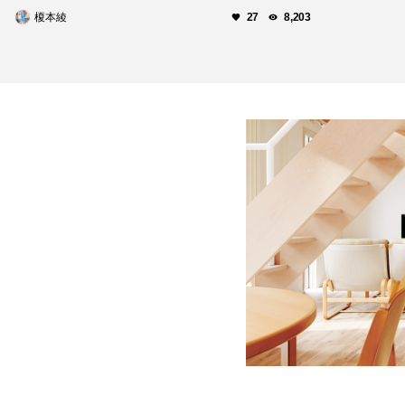
榎本綾
27
8,203