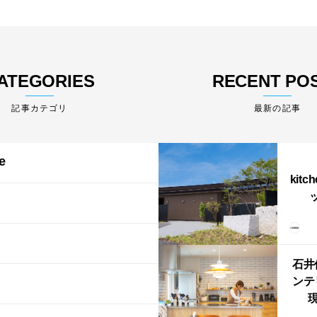
ATEGORIES
RECENT PO
最新の記事
e
kitc
ス）
（グ
東北
型シ
石井
ンテ
現
lin