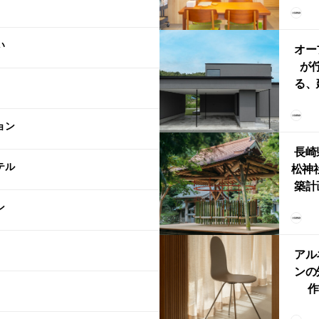
リン
える
い
ルな
オー
が
る、
けた
まい
ョン
か
長崎
テル
松神
築計
ス
ン
「
鈴
アル
ンの
作
Ch