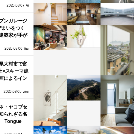
2026.08.07
ネル）」で叶
Fri
北欧ナチュラ
部屋づくり。
プンガレージ
佇まいをつく
建築家が手が
ミニマルな住
2026.08.06
「ふわりと浮
Thu
び上がる住ま
県大村市で富
い」
社×スキーマ建
画によるイン
タレーション
2026.08.05
循環する竹風
Wed
」が公開！
ネ・ヤコブセ
知られざる名
「Tongue
air」が復刻。