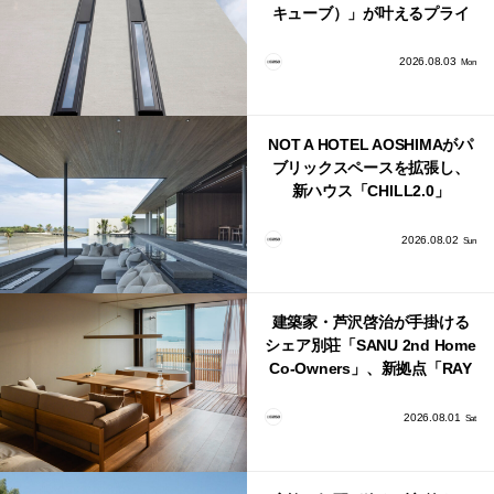
キューブ）」が叶えるプライ
バシーと安心感の正体
2026.08.03
Mon
NOT A HOTEL AOSHIMAがパ
ブリックスペースを拡張し、
新ハウス「CHILL2.0」
「COAST」が開業！
2026.08.02
Sun
建築家・芦沢啓治が手掛ける
シェア別荘「SANU 2nd Home
Co-Owners」、新拠点「RAY
館山」が販売開始
2026.08.01
Sat