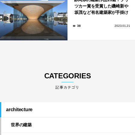
ツカー賞を受賞した磯崎新や
坂茂など有名建築家が手掛け
た美しい建築も多数！
38
2023.01.21
CATEGORIES
architecture
世界の建築