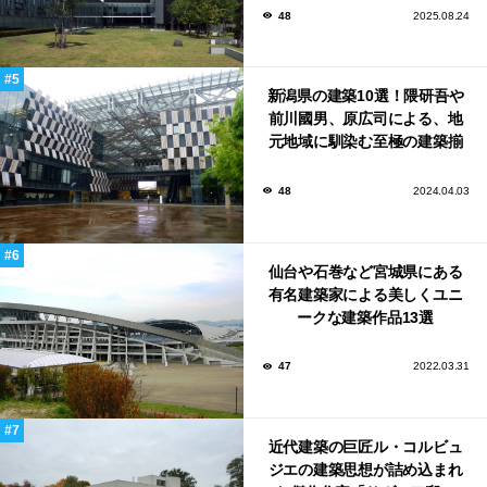
48
2025.08.24
新潟県の建築10選！隈研吾や
前川國男、原広司による、地
元地域に馴染む至極の建築揃
い！
48
2024.04.03
仙台や石巻など宮城県にある
有名建築家による美しくユニ
ークな建築作品13選
47
2022.03.31
近代建築の巨匠ル・コルビュ
ジエの建築思想が詰め込まれ