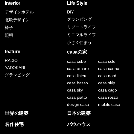
interior
Life Style
デザインホテル
DIY
グランピング
北欧デザイン
リゾートライフ
椅子
ミニマルライフ
照明
小さく住まう
feature
casaの家
RADIO
casa cube
casa sole
YADOKARI
casa amare
casa carina
グランピング
casa liniere
casa nord
casa basso
casa skip
casa sky
casa cago
casa piatto
casa rozzo
design casa
mobile casa
世界の建築
日本の建築
名作住宅
バウハウス