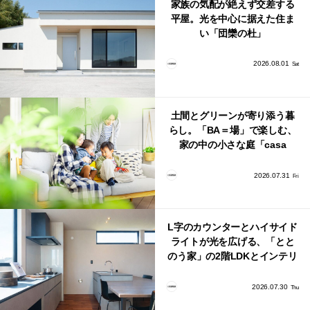
家族の気配が絶えず交差する
平屋。光を中心に据えた住ま
い「団欒の杜」
2026.08.01
Sat
土間とグリーンが寄り添う暮
らし。「BA＝場」で楽しむ、
家の中の小さな庭「casa
bago（カーサ・バーゴ）」
2026.07.31
Fri
L字のカウンターとハイサイド
ライトが光を広げる、「とと
のう家」の2階LDKとインテリ
ア
2026.07.30
Thu