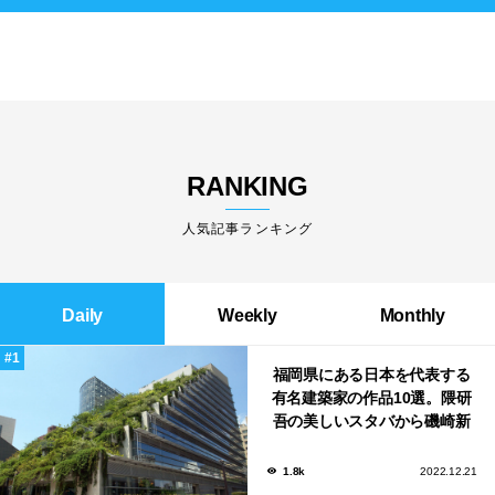
RANKING
人気記事ランキング
Daily
Weekly
Monthly
福岡県にある日本を代表する
有名建築家の作品10選。隈研
吾の美しいスタバから磯崎新
による鮨屋まで！
1.8k
2022.12.21