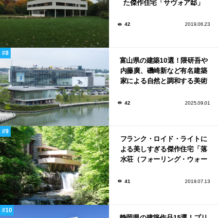
た傑作住宅「サヴォア邸」
42
2019.06.23
富山県の建築10選！隈研吾や
内藤廣、磯崎新など有名建築
家による自然と調和する美術
館から、革新的な公共施設な
ど！
42
2025.09.01
フランク・ロイド・ライトに
よる美しすぎる傑作住宅「落
水荘（フォーリング・ウォー
ター）」
41
2019.07.13
静岡県の建築作品15選！プリ