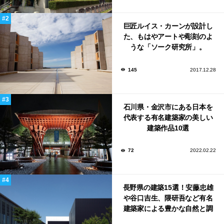
巨匠ルイス・カーンが設計し
た、もはやアートや彫刻のよ
うな「ソーク研究所」。
145
2017.12.28
石川県・金沢市にある日本を
代表する有名建築家の美しい
建築作品10選
72
2022.02.22
長野県の建築15選！安藤忠雄
や谷口吉生、隈研吾など有名
建築家による豊かな自然と調
和する美術館や公共施設！