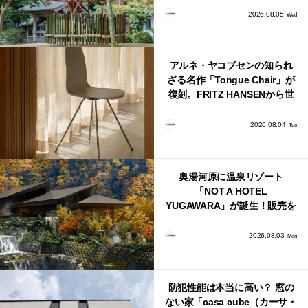
2026.08.05
Wed
アルネ・ヤコブセンの知られ
ざる名作「Tongue Chair」が
復刻。FRITZ HANSENから世
界で唯一、日本で発売開始！
2026.08.04
Tue
奥湯河原に温泉リゾート
「NOT A HOTEL
YUGAWARA」が誕生！販売を
日本・海外同時に開始！
2026.08.03
Mon
防犯性能は本当に高い？ 窓の
ない家「casa cube（カーサ・