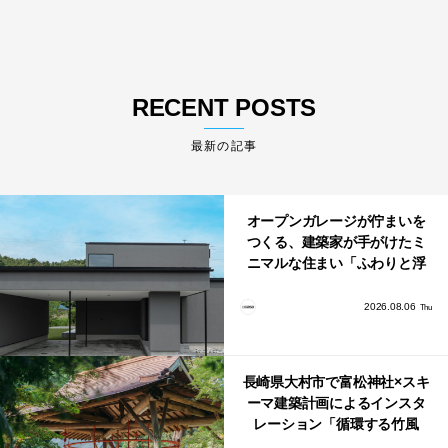
RECENT POSTS
最新の記事
オープンガレージが佇まいを
つくる、建築家が手がけたミ
ニマルな住まい「ふわりと浮
かび上がる住まい」
2026.08.06
Thu
長崎県大村市で富松神社×スキ
ーマ建築計画によるインスタ
レーション「循環する竹風
鈴」が公開！