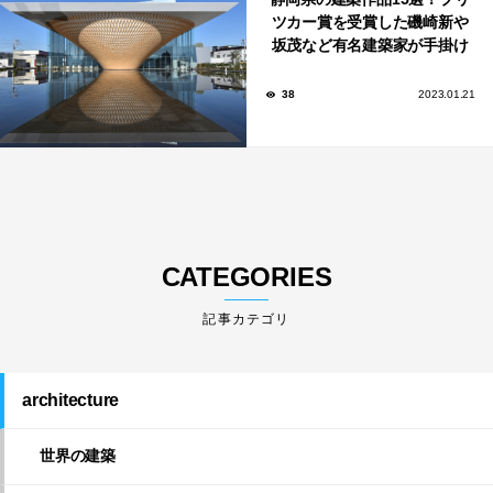
ツカー賞を受賞した磯崎新や
坂茂など有名建築家が手掛け
た美しい建築も多数！
38
2023.01.21
CATEGORIES
architecture
世界の建築