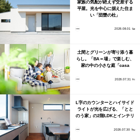
家族の気配が絶えず交差する
平屋。光を中心に据えた住ま
い「団欒の杜」
2026.08.01
Sat
土間とグリーンが寄り添う暮
らし。「BA＝場」で楽しむ、
家の中の小さな庭「casa
bago（カーサ・バーゴ）」
2026.07.31
Fri
L字のカウンターとハイサイド
ライトが光を広げる、「とと
のう家」の2階LDKとインテリ
ア
2026.07.30
Thu