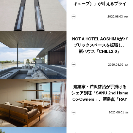
キューブ）」が叶えるプライ
バシーと安心感の正体
2026.08.03
Mon
NOT A HOTEL AOSHIMAがパ
ブリックスペースを拡張し、
新ハウス「CHILL2.0」
「COAST」が開業！
2026.08.02
Sun
建築家・芦沢啓治が手掛ける
シェア別荘「SANU 2nd Home
Co-Owners」、新拠点「RAY
館山」が販売開始
2026.08.01
Sat