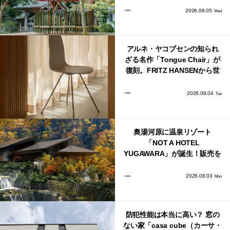
2026.08.05
Wed
アルネ・ヤコブセンの知られ
ざる名作「Tongue Chair」が
復刻。FRITZ HANSENから世
界で唯一、日本で発売開始！
2026.08.04
Tue
奥湯河原に温泉リゾート
「NOT A HOTEL
YUGAWARA」が誕生！販売を
日本・海外同時に開始！
2026.08.03
Mon
防犯性能は本当に高い？ 窓の
ない家「casa cube（カーサ・