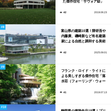
た傑作住宅「サヴォア邸」
42
2019.06.23
富山県の建築10選！隈研吾や
内藤廣、磯崎新など有名建築
家による自然と調和する美術
館から、革新的な公共施設な
ど！
42
2025.09.01
フランク・ロイド・ライトに
よる美しすぎる傑作住宅「落
水荘（フォーリング・ウォー
ター）」
41
2019.07.13
静岡県の建築作品15選！プリ