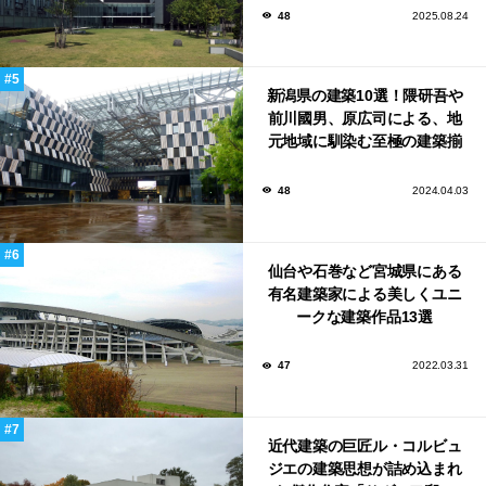
48
2025.08.24
新潟県の建築10選！隈研吾や
前川國男、原広司による、地
元地域に馴染む至極の建築揃
い！
48
2024.04.03
仙台や石巻など宮城県にある
有名建築家による美しくユニ
ークな建築作品13選
47
2022.03.31
近代建築の巨匠ル・コルビュ
ジエの建築思想が詰め込まれ