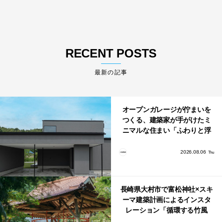
RECENT POSTS
最新の記事
オープンガレージが佇まいを
つくる、建築家が手がけたミ
ニマルな住まい「ふわりと浮
かび上がる住まい」
2026.08.06
Thu
長崎県大村市で富松神社×スキ
ーマ建築計画によるインスタ
レーション「循環する竹風
鈴」が公開！