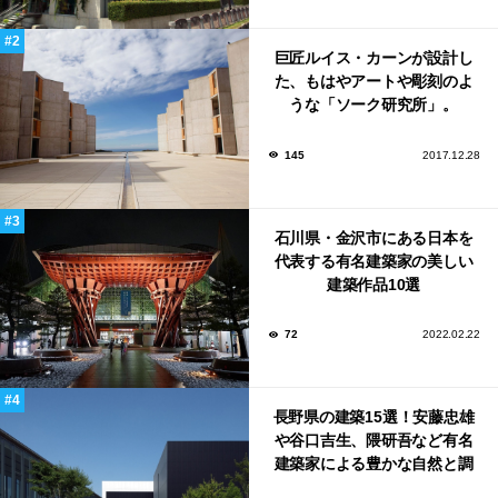
巨匠ルイス・カーンが設計し
た、もはやアートや彫刻のよ
うな「ソーク研究所」。
145
2017.12.28
石川県・金沢市にある日本を
代表する有名建築家の美しい
建築作品10選
72
2022.02.22
長野県の建築15選！安藤忠雄
や谷口吉生、隈研吾など有名
建築家による豊かな自然と調
和する美術館や公共施設！