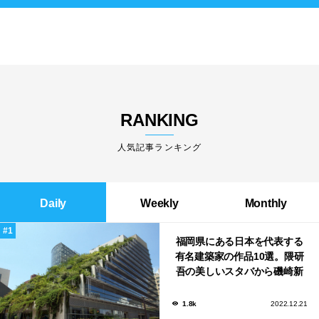
RANKING
人気記事ランキング
Daily
Weekly
Monthly
福岡県にある日本を代表する
有名建築家の作品10選。隈研
吾の美しいスタバから磯崎新
による鮨屋まで！
1.8k
2022.12.21