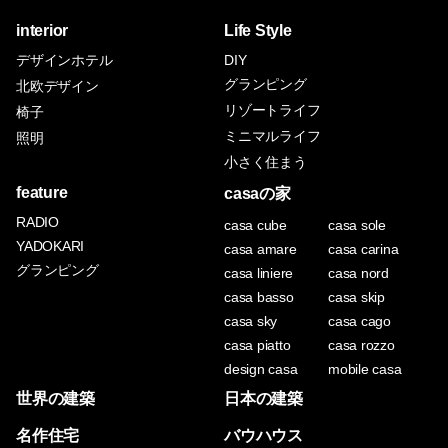
interior
Life Style
デザインホテル
DIY
グランピング
北欧デザイン
リゾートライフ
椅子
ミニマルライフ
照明
小さく住まう
feature
casaの家
RADIO
casa cube
casa sole
YADOKARI
casa amare
casa carina
グランピング
casa liniere
casa nord
casa basso
casa skip
casa sky
casa cago
casa piatto
casa rozzo
design casa
mobile casa
世界の建築
日本の建築
名作住宅
バウハウス