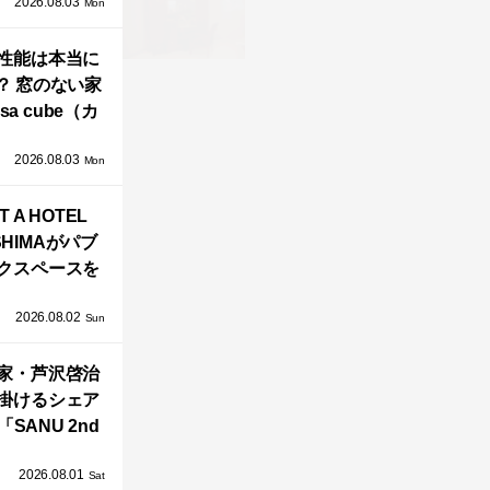
2026.08.03
生！販売を日
Mon
海外同時に開
性能は本当に
始！
？ 窓のない家
sa cube（カ
サ・キュー
2026.08.03
」が叶えるプ
Mon
バシーと安心
T A HOTEL
感の正体
SHIMAがパブ
クスペースを
し、新ハウス
2026.08.02
HILL2.0」
Sun
OAST」が開
家・芦沢啓治
業！
掛けるシェア
SANU 2nd
Home Co-
2026.08.01
ers」、新拠点
Sat