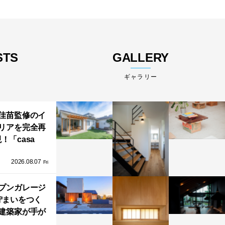
STS
GALLERY
ギャラリー
佳苗監修のイ
リアを完全再
！「casa
iere（カーサ・
2026.08.07
ネル）」で叶
Fri
北欧ナチュラ
部屋づくり。
プンガレージ
佇まいをつく
建築家が手が
ミニマルな住