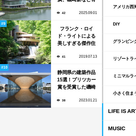
名建築家による自
アメリカ西
2025.09.01
42
然と調和する美術
館から、革新的な
DIY
公共施設など！
フランク・ロイ
ド・ライトによる
グランピン
美しすぎる傑作住
宅「落水荘（フォ
2019.07.13
41
ーリング・ウォー
リゾートラ
ター）」
静岡県の建築作品
ミニマルラ
15選！プリツカー
賞を受賞した磯崎
小さく住ま
新や坂茂など有名
2023.01.21
38
建築家が手掛けた
美しい建築も多
LIFE IS AR
数！
MUSIC