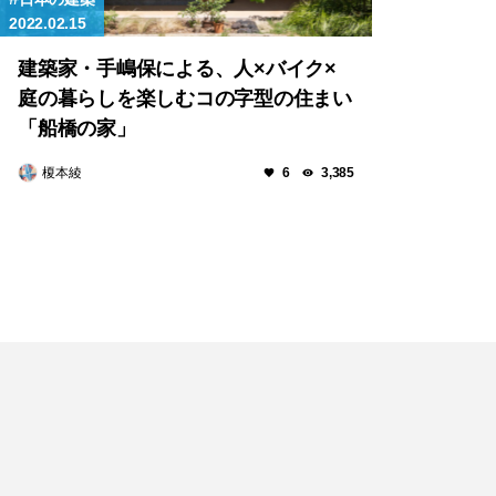
2022.02.15
建築家・手嶋保による、人×バイク×
庭の暮らしを楽しむコの字型の住まい
「船橋の家」
榎本綾
6
3,385