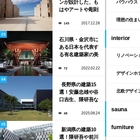
ンが設計した、も
バウハウス
はやアートや彫刻
のような「ソーク
理想の住ま
2017.12.28
145
研究所」。
interior
石川県・金沢市に
ある日本を代表す
る有名建築家の美
リノベーシ
しい建築作品10選
2022.02.22
72
デザインホ
長野県の建築15
北欧デザイ
選！安藤忠雄や谷
口吉生、隈研吾な
ど有名建築家によ
sauna
2025.08.24
48
る豊かな自然と調
和する美術館や公
furniture
新潟県の建築10
共施設！
選！隈研吾や前川