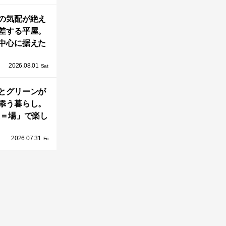
AY 館山」が販
の気配が絶え
売開始
差する平屋。
中心に据えた
まい「団欒の
2026.08.01
杜」
Sat
とグリーンが
添う暮らし。
A＝場」で楽し
家の中の小さ
2026.07.31
庭「casa
Fri
go（カーサ・バ
ーゴ）」