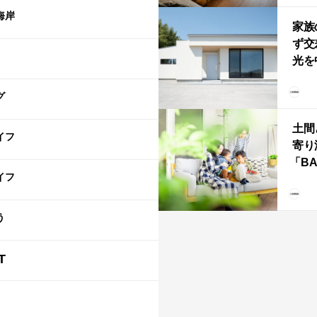
「R
海岸
家族
ず交
光を
住
グ
土間
イフ
寄り
「B
イフ
む、
な
ba
う
T