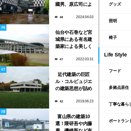
國男、原広司によ
グッズ
る、地元地域に馴
2024.04.03
48
染む至極の建築揃
照明
い！
仙台や石巻など宮
椅子
城県にある有名建
築家による美しく
ユニークな建築作
Life Style
2022.03.31
47
品13選
フード
近代建築の巨匠
ル・コルビュジエ
多拠点居住
の建築思想が詰め
込まれた傑作住宅
2019.06.23
42
「サヴォア邸」
丁寧な暮ら
富山県の建築10
ポートラン
選！隈研吾や内藤
廣、磯崎新など有