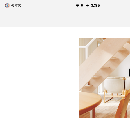
榎本綾
6
3,385