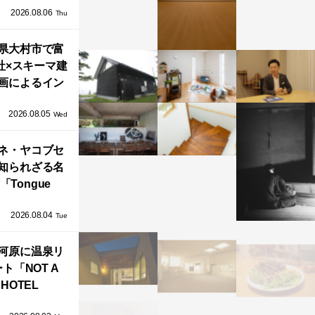
2026.08.06
「ふわりと浮
Thu
び上がる住ま
県大村市で富
い」
社×スキーマ建
画によるイン
タレーション
2026.08.05
循環する竹風
Wed
」が公開！
ネ・ヤコブセ
知られざる名
「Tongue
air」が復刻。
2026.08.04
TZ HANSENか
Tue
界で唯一、日
河原に温泉リ
で発売開始！
ト「NOT A
HOTEL
GAWARA」が