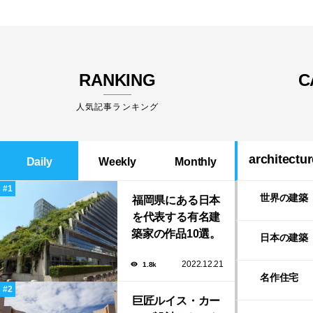
RANKING
C
人気記事ランキング
architectur
Daily
Weekly
Monthly
世界の建築
福岡県にある日本
を代表する有名建
築家の作品10選。
日本の建築
隈研吾の美しいス
2022.12.21
1.8k
タバから磯崎新に
名作住宅
よる鮨屋まで！
巨匠ルイス・カー