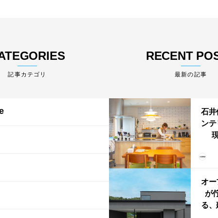
ATEGORIES
RECENT PO
最新の記事
e
石井
ンテ
現
lin
リン
える
ルな
オー
が
る、
けた