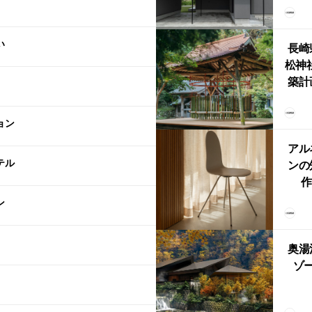
まい
か
い
長崎
松神
築計
ス
「
ョン
鈴
アル
テル
ンの
作
Ch
ン
FRI
ら世
奥湯
本
ゾー
YU