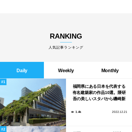
RANKING
人気記事ランキング
Daily
Weekly
Monthly
福岡県にある日本を代表する
有名建築家の作品10選。隈研
吾の美しいスタバから磯崎新
による鮨屋まで！
1.4k
2022.12.21