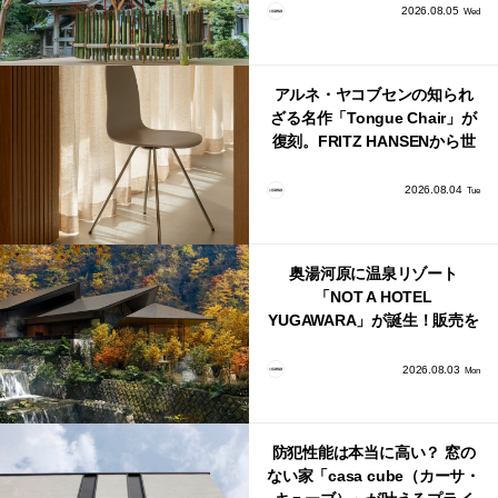
2026.08.05
Wed
アルネ・ヤコブセンの知られ
ざる名作「Tongue Chair」が
復刻。FRITZ HANSENから世
界で唯一、日本で発売開始！
2026.08.04
Tue
奥湯河原に温泉リゾート
「NOT A HOTEL
YUGAWARA」が誕生！販売を
日本・海外同時に開始！
2026.08.03
Mon
防犯性能は本当に高い？ 窓の
ない家「casa cube（カーサ・