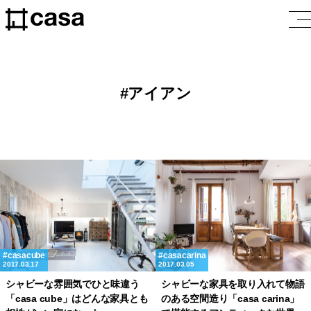
アイアン
casacube
casacarina
2017.03.17
2017.03.05
シャビーな雰囲気でひと味違う
シャビーな家具を取り入れて物語
「casa cube」はどんな家具とも
のある空間造り「casa carina」