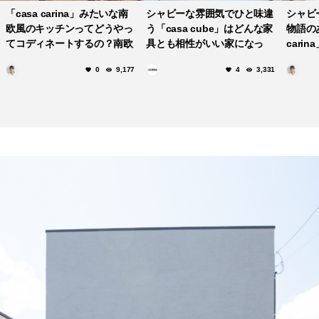
「casa carina」みたいな南
シャビーな雰囲気でひと味違
シャビ
欧風のキッチンってどうやっ
う「casa cube」はどんな家
物語の
てコディネートするの？南欧
具とも相性がいい家になっ
cari
風キッチンの３つのポイント
た。
ークな
0
9,177
4
3,331