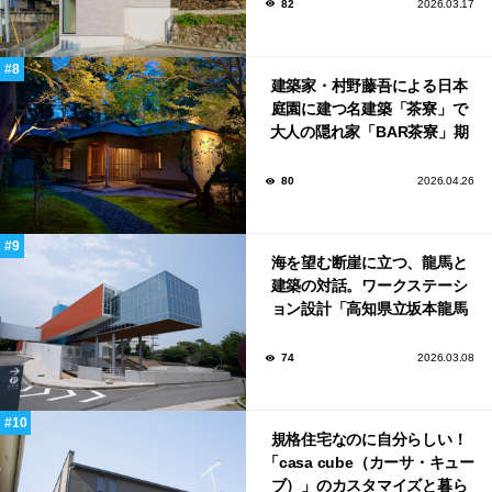
82
2026.03.17
建築家・村野藤吾による日本
庭園に建つ名建築「茶寮」で
大人の隠れ家「BAR茶寮」期
日限定でOPEN！
80
2026.04.26
海を望む断崖に立つ、龍馬と
建築の対話。ワークステーシ
ョン設計「高知県立坂本龍馬
記念館」
74
2026.03.08
規格住宅なのに自分らしい！
「casa cube（カーサ・キュー
ブ）」のカスタマイズと暮ら