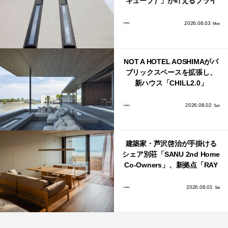
キューブ）」が叶えるプライ
バシーと安心感の正体
2026.08.03
Mon
NOT A HOTEL AOSHIMAがパ
ブリックスペースを拡張し、
新ハウス「CHILL2.0」
「COAST」が開業！
2026.08.02
Sun
建築家・芦沢啓治が手掛ける
シェア別荘「SANU 2nd Home
Co-Owners」、新拠点「RAY
館山」が販売開始
2026.08.01
Sat