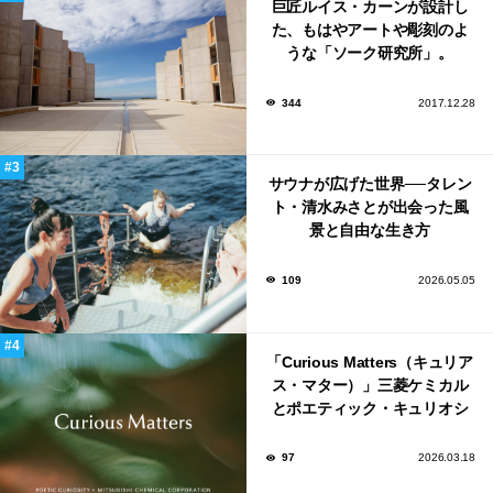
巨匠ルイス・カーンが設計し
た、もはやアートや彫刻のよ
うな「ソーク研究所」。
344
2017.12.28
サウナが広げた世界──タレン
ト・清水みさとが出会った風
景と自由な生き方
109
2026.05.05
「Curious Matters（キュリア
ス・マター）」三菱ケミカル
とポエティック・キュリオシ
ティがタッグ。ミラノデザイ
ンウィーク2026で初出展
97
2026.03.18