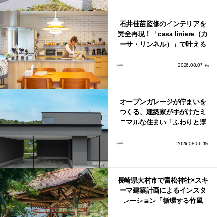
石井佳苗監修のインテリアを
完全再現！「casa liniere（カ
ーサ・リンネル）」で叶える
北欧ナチュラルな部屋づく
り。
2026.08.07
Fri
オープンガレージが佇まいを
つくる、建築家が手がけたミ
ニマルな住まい「ふわりと浮
かび上がる住まい」
2026.08.06
Thu
長崎県大村市で富松神社×スキ
ーマ建築計画によるインスタ
レーション「循環する竹風
鈴」が公開！