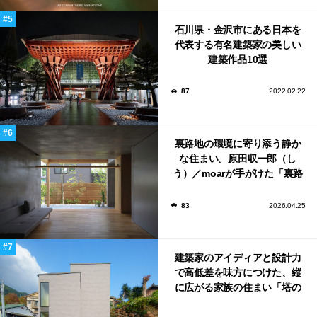
石川県・金沢市にある日本を
代表する有名建築家の美しい
建築作品10選
87
2022.02.22
裏路地の環境に寄り添う静か
な住まい。原田収一郎（し
う）／moarが手がけた「裏路
地の家」
83
2026.04.25
建築家のアイディアと設計力
で高低差を味方につけた、縦
に広がる家族の住まい「塔の
家」