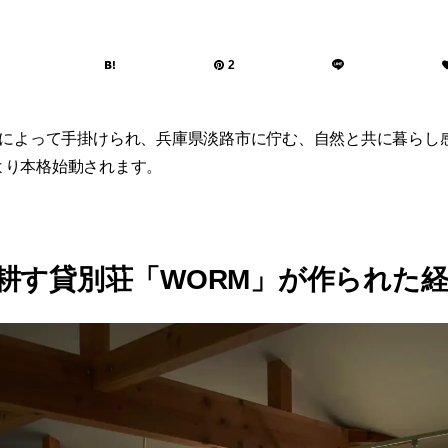
2
de inc.によって手掛けられ、兵庫県淡路市に佇む、自然と共に暮
春より本格始動されます。
耕す貸別荘「WORM」が作られた