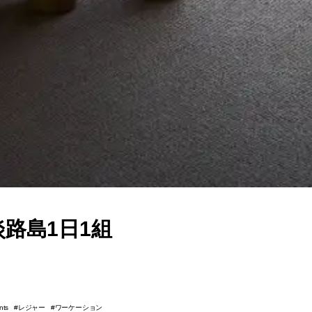
路島1日1組
レジャー
ワーケーション
nts