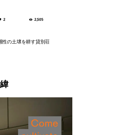
2
2,505
らし感性の土壌を耕す貸別荘
経緯