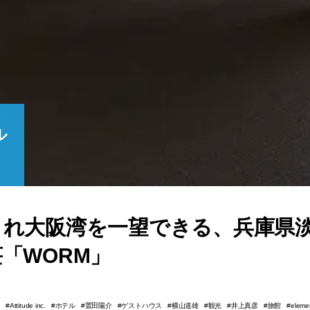
ル
れ大阪湾を一望できる、兵庫県淡
「WORM」
市
ホテル
置田陽介
ゲストハウス
横山道雄
観光
井上真彦
旅館
Attitude inc.
eleme