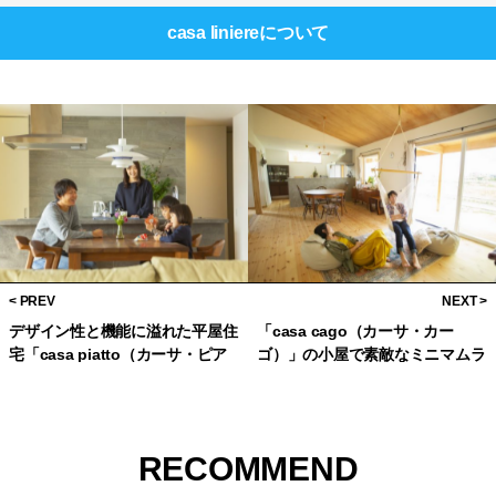
casa liniere
について
デザイン性と機能に溢れた平屋住
「casa cago（カーサ・カー
宅「casa piatto（カーサ・ピア
ゴ）」の小屋で素敵なミニマムラ
ット）」を楽しむ
イフを送ろう
RECOMMEND