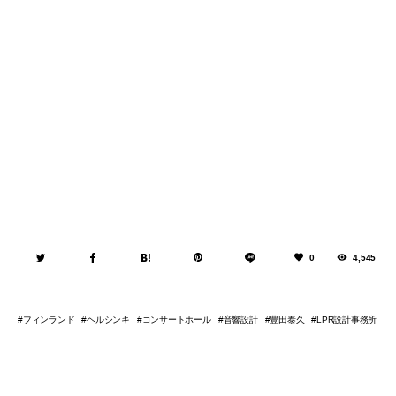
0
4,545
フィンランド
ヘルシンキ
コンサートホール
音響設計
豊田泰久
LPR設計事務所