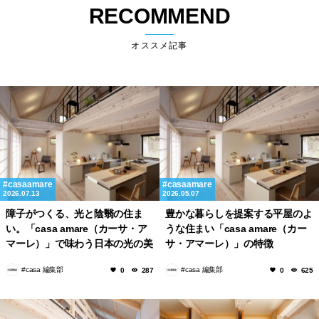
RECOMMEND
オススメ記事
casaamare
casaamare
2026.07.13
2026.05.07
障子がつくる、光と陰翳の住ま
豊かな暮らしを提案する平屋のよ
い。「casa amare（カーサ・ア
うな住まい「casa amare（カー
マーレ）」で味わう日本の光の美
サ・アマーレ）」の特徴
学
#casa 編集部
#casa 編集部
0
287
0
625