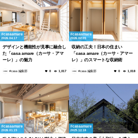
casaamare
casaamare
2026.04.17
2026.02.05
デザインと機能性が見事に融合し
収納の工夫！日本の住まい
た「casa amare（カーサ・アマ
「casa amare（カーサ・アマー
ーレ）」の魅力
レ）」のスマートな収納術
#casa 編集部
#casa 編集部
0
1,017
0
1,018
casaamare
casaamare
2026.01.15
2025.12.18