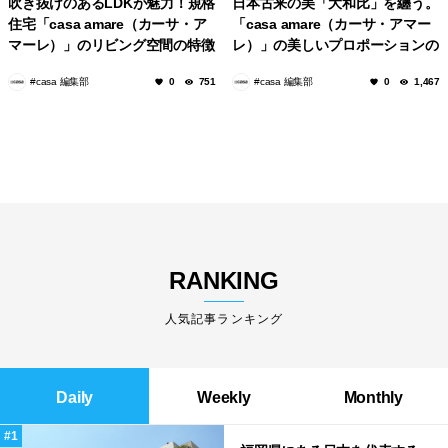
吹き抜けのあるLDKが魅力！規格
日本古来の美「大和比」を纏う。
住宅「casa amare（カーサ・ア
「casa amare（カーサ・アマー
マーレ）」のリビング空間の特徴
レ）」の美しいプロポーションの
秘密
#casa 編集部
#casa 編集部
0
751
0
1,467
RANKING
人気記事ランキング
Daily
Weekly
Monthly