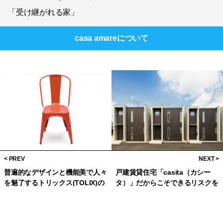
「受け継がれる家」
casa amare
について
普遍的なデザインと機能美で人々
戸建賃貸住宅「casita（カシー
を魅了するトリックス(TOLIX)の
タ）」だからこそできるリスクを
「Aチェア」
回避する出口戦略。