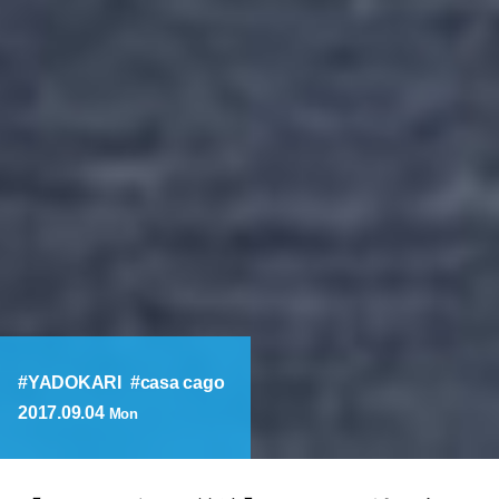
YADOKARI
casa cago
2017.09.04
Mon