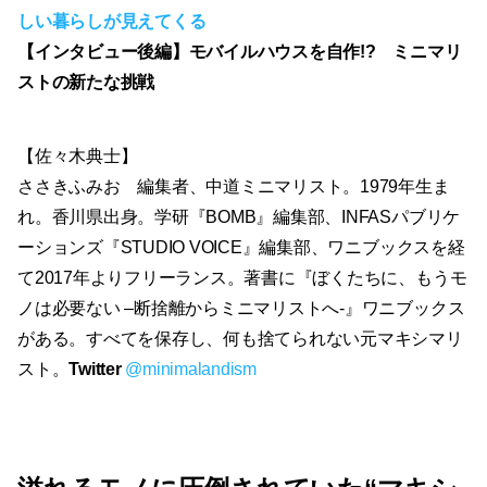
しい暮らしが見えてくる
【インタビュー後編】モバイルハウスを自作!?
ミニマリ
ストの新たな挑戦
【佐々木典士】
ささきふみお 編集者、中道ミニマリスト。1979年生ま
れ。香川県出身。学研『BOMB』編集部、INFASパブリケ
ーションズ『STUDIO VOICE』編集部、ワニブックスを経
て2017年よりフリーランス。著書に『ぼくたちに、もうモ
ノは必要ない –断捨離からミニマリストへ-』ワニブックス
がある。すべてを保存し、何も捨てられない元マキシマリ
スト。
Twitter
@minimalandism