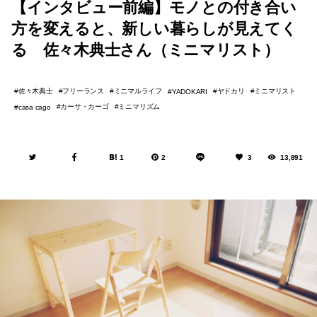
【インタビュー前編】モノとの付き合い
方を変えると、新しい暮らしが見えてく
る 佐々木典士さん（ミニマリスト）
佐々木典士
フリーランス
ミニマルライフ
ヤドカリ
ミニマリスト
YADOKARI
カーサ・カーゴ
ミニマリズム
casa cago
1
2
3
13,891