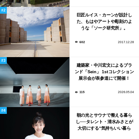
巨匠ルイス・カーンが設計し
た、もはやアートや彫刻のよ
うな「ソーク研究所」。
602
2017.12.28
建築家・中川宏文によるブラ
ンド「Sein」 1stコレクション
展示会が表参道にて開催！
115
2026.05.04
朝の光とサウナで整える暮ら
し──タレント・清水みさとが
大切にする“気持ちいい暮ら
し”