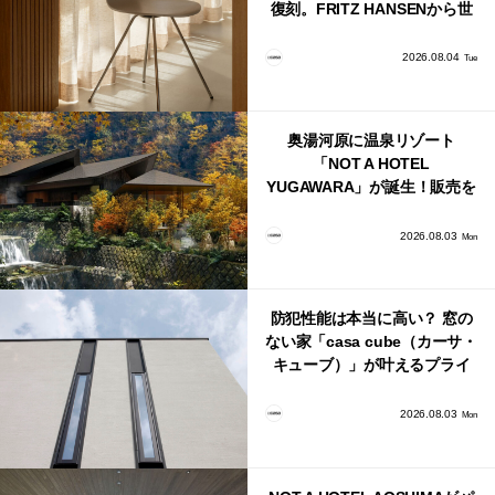
復刻。FRITZ HANSENから世
界で唯一、日本で発売開始！
2026.08.04
Tue
奥湯河原に温泉リゾート
「NOT A HOTEL
YUGAWARA」が誕生！販売を
日本・海外同時に開始！
2026.08.03
Mon
防犯性能は本当に高い？ 窓の
ない家「casa cube（カーサ・
キューブ）」が叶えるプライ
バシーと安心感の正体
2026.08.03
Mon