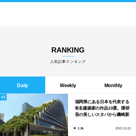
RANKING
人気記事ランキング
Daily
Weekly
Monthly
福岡県にある日本を代表する
有名建築家の作品10選。隈研
吾の美しいスタバから磯崎新
による鮨屋まで！
1.2k
2022.12.21