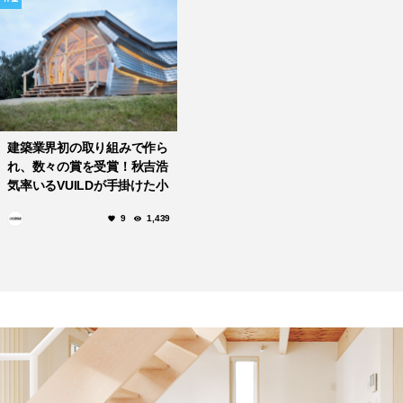
建築業界初の取り組みで作ら
れ、数々の賞を受賞！秋吉浩
気率いるVUILDが手掛けた小
豆島の「The GATE
9
1,439
LOUNGE」