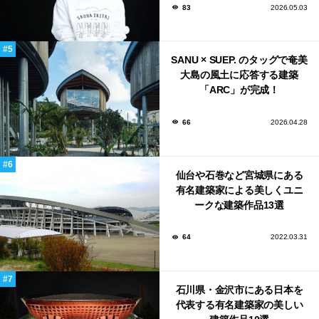
83
2026.05.03
SANU × SUEP. のタッグで奄美
大島の風土に応答する建築
「ARC」が完成！
66
2026.04.28
仙台や石巻など宮城県にある
有名建築家による美しくユニ
ークな建築作品13選
64
2022.03.31
石川県・金沢市にある日本を
代表する有名建築家の美しい