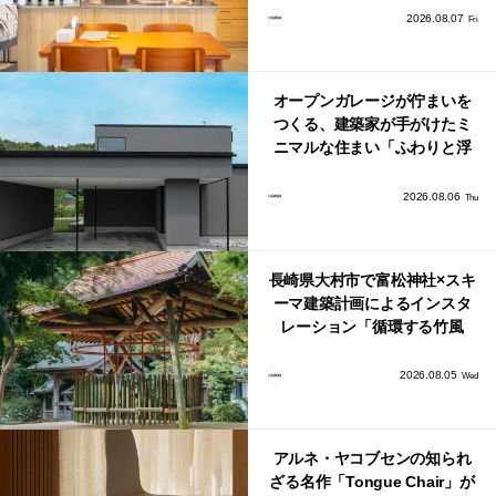
り。
2026.08.07
Fri
オープンガレージが佇まいを
つくる、建築家が手がけたミ
ニマルな住まい「ふわりと浮
かび上がる住まい」
2026.08.06
Thu
長崎県大村市で富松神社×スキ
ーマ建築計画によるインスタ
レーション「循環する竹風
鈴」が公開！
2026.08.05
Wed
アルネ・ヤコブセンの知られ
ざる名作「Tongue Chair」が