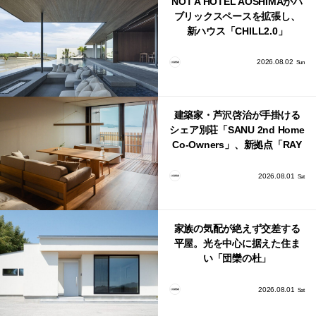
NOT A HOTEL AOSHIMAがパ
ブリックスペースを拡張し、
新ハウス「CHILL2.0」
「COAST」が開業！
2026.08.02
Sun
建築家・芦沢啓治が手掛ける
シェア別荘「SANU 2nd Home
Co-Owners」、新拠点「RAY
館山」が販売開始
2026.08.01
Sat
家族の気配が絶えず交差する
平屋。光を中心に据えた住ま
い「団欒の杜」
2026.08.01
Sat