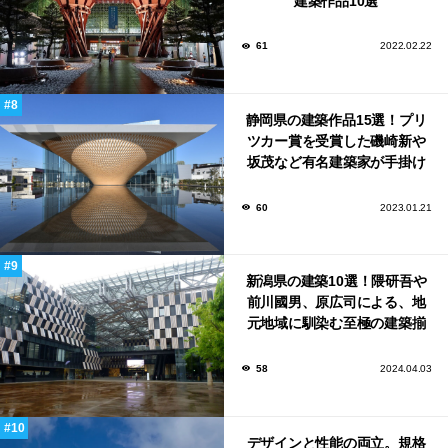
建築作品10選
61
2022.02.22
静岡県の建築作品15選！プリ
ツカー賞を受賞した磯崎新や
坂茂など有名建築家が手掛け
た美しい建築も多数！
60
2023.01.21
新潟県の建築10選！隈研吾や
前川國男、原広司による、地
元地域に馴染む至極の建築揃
い！
58
2024.04.03
デザインと性能の両立。規格