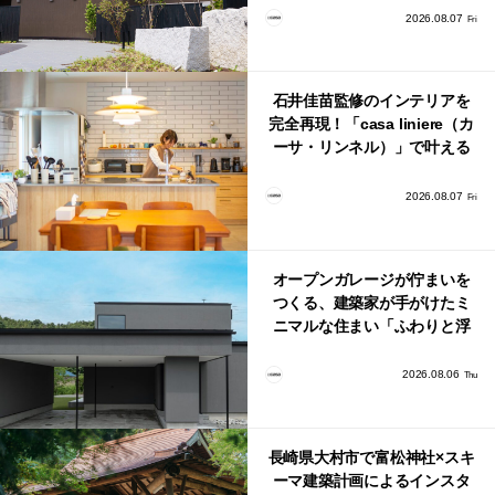
2026.08.07
Fri
石井佳苗監修のインテリアを
完全再現！「casa liniere（カ
ーサ・リンネル）」で叶える
北欧ナチュラルな部屋づく
り。
2026.08.07
Fri
オープンガレージが佇まいを
つくる、建築家が手がけたミ
ニマルな住まい「ふわりと浮
かび上がる住まい」
2026.08.06
Thu
長崎県大村市で富松神社×スキ
ーマ建築計画によるインスタ