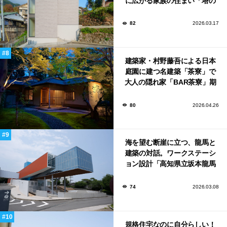
に広がる家族の住まい「塔の
家」
82
2026.03.17
建築家・村野藤吾による日本
庭園に建つ名建築「茶寮」で
大人の隠れ家「BAR茶寮」期
日限定でOPEN！
80
2026.04.26
海を望む断崖に立つ、龍馬と
建築の対話。ワークステーシ
ョン設計「高知県立坂本龍馬
記念館」
74
2026.03.08
規格住宅なのに自分らしい！