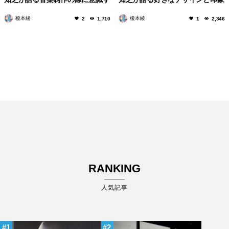
るポイントや近年のアナログブー
に残っているDJイベント
榎本綾
榎本綾
2
1,710
1
2,346
ムについて
RANKING
人気記事
1
2