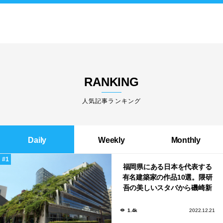
RANKING
人気記事ランキング
Daily
Weekly
Monthly
福岡県にある日本を代表する
有名建築家の作品10選。隈研
吾の美しいスタバから磯崎新
による鮨屋まで！
1.4k
2022.12.21