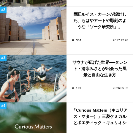
巨匠ルイス・カーンが設計し
た、もはやアートや彫刻のよ
うな「ソーク研究所」。
344
2017.12.28
サウナが広げた世界──タレン
ト・清水みさとが出会った風
景と自由な生き方
109
2026.05.05
「Curious Matters（キュリア
ス・マター）」三菱ケミカル
とポエティック・キュリオシ
ティがタッグ。ミラノデザイ