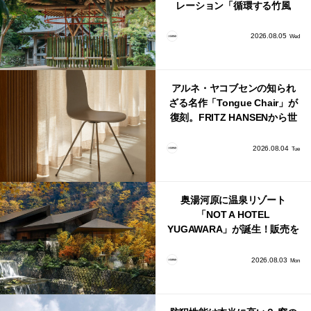
レーション「循環する竹風
鈴」が公開！
2026.08.05
Wed
アルネ・ヤコブセンの知られ
ざる名作「Tongue Chair」が
復刻。FRITZ HANSENから世
界で唯一、日本で発売開始！
2026.08.04
Tue
奥湯河原に温泉リゾート
「NOT A HOTEL
YUGAWARA」が誕生！販売を
日本・海外同時に開始！
2026.08.03
Mon