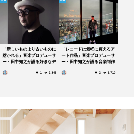
「新しいものより古いものに
「レコードは気軽に買えるア
惹かれる」音楽プロデューサ
ート作品」音楽プロデューサ
ー・田中知之が語る好きなデ
ー・田中知之が語る音楽制作
ザインと印象に残っている
の際に意識するポイントや近
1
2,346
2
1,710
DJイベント
年のアナログブームについて