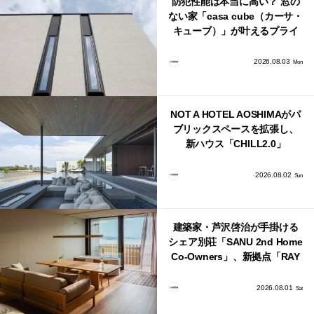
防犯性能は本当に高い？ 窓の
ない家「casa cube（カーサ・
キューブ）」が叶えるプライ
バシーと安心感の正体
2026.08.03
Mon
NOT A HOTEL AOSHIMAがパ
ブリックスペースを拡張し、
新ハウス「CHILL2.0」
「COAST」が開業！
2026.08.02
Sun
建築家・芦沢啓治が手掛ける
シェア別荘「SANU 2nd Home
Co-Owners」、新拠点「RAY
館山」が販売開始
2026.08.01
Sat