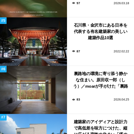
ンウィーク2026で初出展
97
2026.03.18
石川県・金沢市にある日本を
代表する有名建築家の美しい
建築作品10選
87
2022.02.22
裏路地の環境に寄り添う静か
な住まい。原田収一郎（し
う）／moarが手がけた「裏路
地の家」
83
2026.04.25
建築家のアイディアと設計力
で高低差を味方につけた、縦