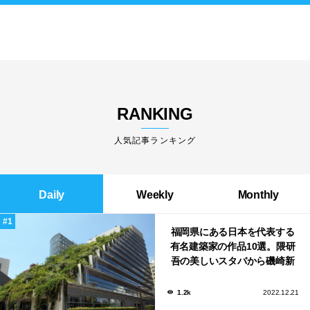
RANKING
人気記事ランキング
Daily
Weekly
Monthly
福岡県にある日本を代表する
有名建築家の作品10選。隈研
吾の美しいスタバから磯崎新
による鮨屋まで！
1.2k
2022.12.21