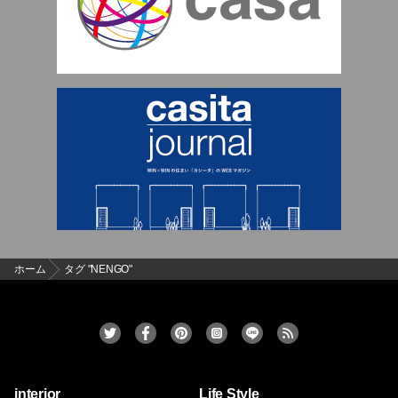
ホーム
タグ "NENGO"
interior
Life Style