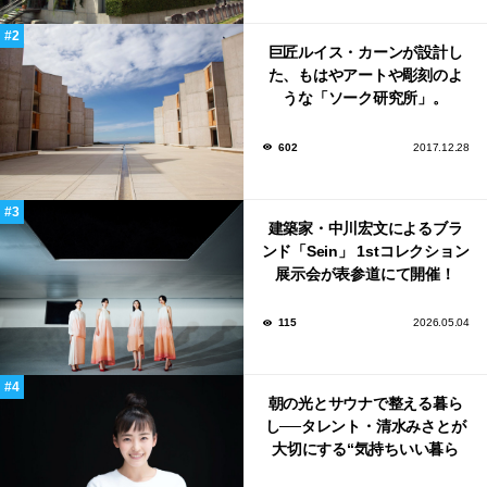
巨匠ルイス・カーンが設計し
た、もはやアートや彫刻のよ
うな「ソーク研究所」。
602
2017.12.28
建築家・中川宏文によるブラ
ンド「Sein」 1stコレクション
展示会が表参道にて開催！
115
2026.05.04
朝の光とサウナで整える暮ら
し──タレント・清水みさとが
大切にする“気持ちいい暮ら
し”