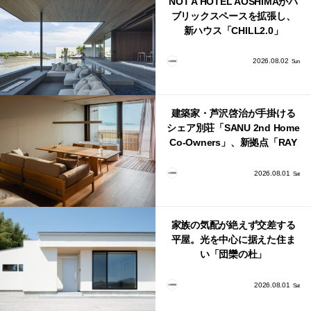
NOT A HOTEL AOSHIMAがパ
ブリックスペースを拡張し、
新ハウス「CHILL2.0」
「COAST」が開業！
2026.08.02
Sun
建築家・芦沢啓治が手掛ける
シェア別荘「SANU 2nd Home
Co-Owners」、新拠点「RAY
館山」が販売開始
2026.08.01
Sat
家族の気配が絶えず交差する
平屋。光を中心に据えた住ま
い「団欒の杜」
2026.08.01
Sat