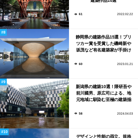
建築作品10選
61
2022.02.22
静岡県の建築作品15選！プリ
ツカー賞を受賞した磯崎新や
坂茂など有名建築家が手掛け
た美しい建築も多数！
60
2023.01.21
新潟県の建築10選！隈研吾や
前川國男、原広司による、地
元地域に馴染む至極の建築揃
い！
58
2024.04.03
デザインと性能の両立。規格