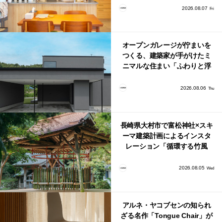
り。
2026.08.07
Fri
オープンガレージが佇まいを
つくる、建築家が手がけたミ
ニマルな住まい「ふわりと浮
かび上がる住まい」
2026.08.06
Thu
長崎県大村市で富松神社×スキ
ーマ建築計画によるインスタ
レーション「循環する竹風
鈴」が公開！
2026.08.05
Wed
アルネ・ヤコブセンの知られ
ざる名作「Tongue Chair」が