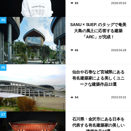
83
2026.05.03
SANU × SUEP. のタッグで奄美
大島の風土に応答する建築
「ARC」が完成！
66
2026.04.28
仙台や石巻など宮城県にある
有名建築家による美しくユニ
ークな建築作品13選
64
2022.03.31
石川県・金沢市にある日本を
代表する有名建築家の美しい