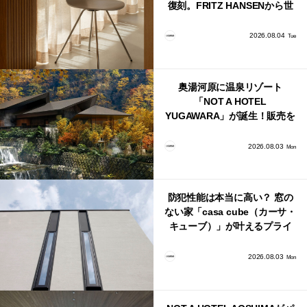
復刻。FRITZ HANSENから世
界で唯一、日本で発売開始！
2026.08.04
Tue
奥湯河原に温泉リゾート
「NOT A HOTEL
YUGAWARA」が誕生！販売を
日本・海外同時に開始！
2026.08.03
Mon
防犯性能は本当に高い？ 窓の
ない家「casa cube（カーサ・
キューブ）」が叶えるプライ
バシーと安心感の正体
2026.08.03
Mon