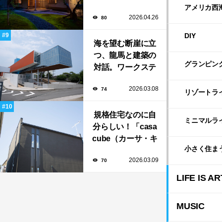
寮」で大人の隠れ
アメリカ西
2026.04.26
80
家「BAR茶寮」期
日限定でOPEN！
DIY
海を望む断崖に立
つ、龍馬と建築の
グランピン
対話。ワークステ
ーション設計「高
2026.03.08
74
知県立坂本龍馬記
リゾートラ
念館」
規格住宅なのに自
ミニマルラ
分らしい！「casa
cube（カーサ・キ
小さく住ま
ューブ）」のカス
2026.03.09
70
タマイズと暮らし
のアイデア集
LIFE IS AR
MUSIC