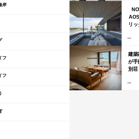
ライ
海岸
NO
AO
リッ
拡張
「C
グ
「C
建築
イフ
が手
別荘「
イフ
Own
「R
う
T