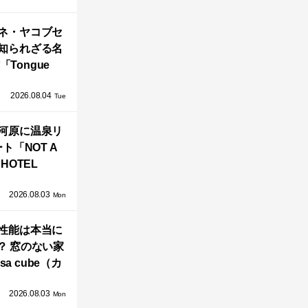
」が公開！
ネ・ヤコブセ
知られざる名
「Tongue
air」が復刻。
2026.08.04
TZ HANSENか
Tue
界で唯一、日
河原に温泉リ
で発売開始！
ト「NOT A
HOTEL
GAWARA」が
2026.08.03
生！販売を日
Mon
海外同時に開
性能は本当に
始！
？ 窓のない家
sa cube（カ
サ・キュー
2026.08.03
」が叶えるプ
Mon