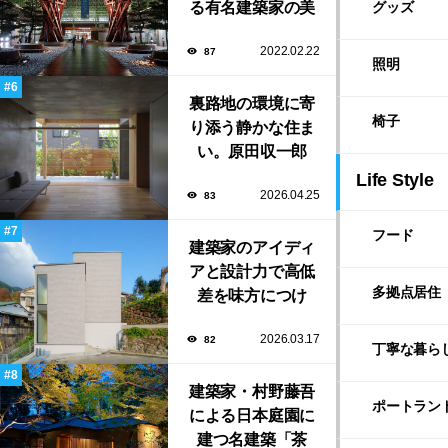
る有名建築家の美
初出展
グッズ
しい建築作品10選
2022.02.22
87
照明
裏路地の環境に寄
椅子
り添う静かな住ま
い。原田収一郎
（しう）／moarが
Life Style
2026.04.25
83
手がけた「裏路地
の家」
フード
建築家のアイディ
アと設計力で高低
多拠点居住
差を味方につけ
た、縦に広がる家
2026.03.17
82
族の住まい「塔の
丁寧な暮ら
家」
建築家・村野藤吾
ポートラン
による日本庭園に
建つ名建築「茶