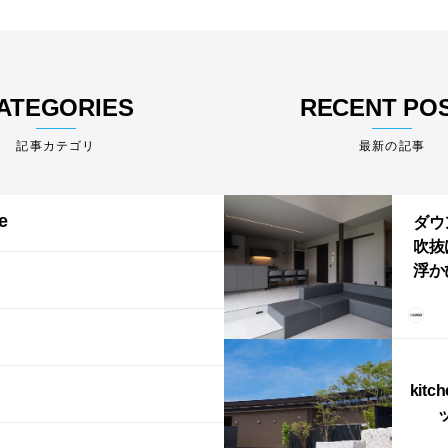
ATEGORIES
RECENT PO
最新の記事
e
ダウ
吹抜
浮か
「ふ
上が
LD
kitc
ス）