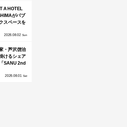
バシーと安心
T A HOTEL
感の正体
SHIMAがパブ
クスペースを
し、新ハウス
2026.08.02
HILL2.0」
Sun
OAST」が開
家・芦沢啓治
業！
掛けるシェア
SANU 2nd
Home Co-
2026.08.01
ers」、新拠点
Sat
AY 館山」が販
売開始