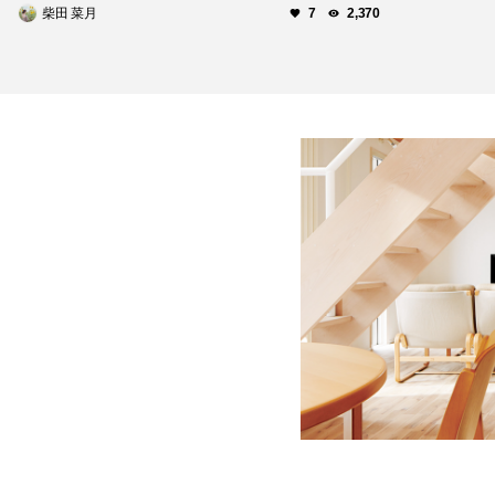
柴田 菜月
7
2,370