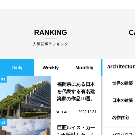
RANKING
C
人気記事ランキング
architectur
Daily
Weekly
Monthly
世界の建築
福岡県にある日本
を代表する有名建
築家の作品10選。
日本の建築
隈研吾の美しいス
2022.12.21
1.4k
タバから磯崎新に
名作住宅
よる鮨屋まで！
巨匠ルイス・カー
ンが設計した、も
バウハウス