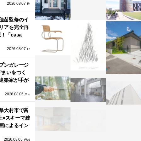
2026.08.07
ラフテクト）
Fri
エリア初の大
ョールームが
佳苗監修のイ
リアを完全再
オープン！
！「casa
iere（カーサ・
2026.08.07
ネル）」で叶
Fri
北欧ナチュラ
部屋づくり。
プンガレージ
佇まいをつく
建築家が手が
ミニマルな住
2026.08.06
「ふわりと浮
Thu
び上がる住ま
県大村市で富
い」
社×スキーマ建
画によるイン
タレーション
2026.08.05
循環する竹風
Wed