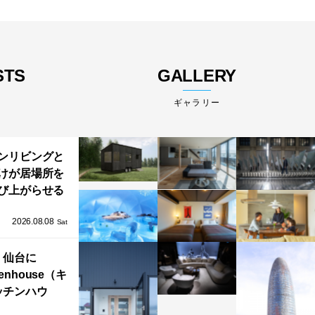
STS
GALLERY
ギャラリー
ンリビングと
けが居場所を
び上がらせる
わりと浮かび
2026.08.08
る住まい」の
Sat
Kとインテリア
仙台に
henhouse（キ
ッチンハウ
/GRAFTEKT