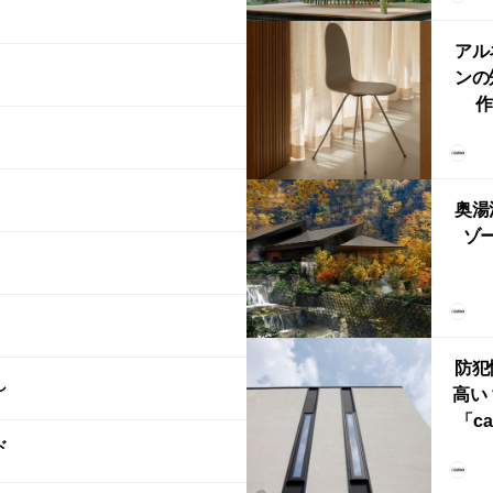
鈴
アル
ンの
作
Ch
FRI
ら世
奥湯
本
ゾー
YU
誕
本・
防犯
し
高い
「ca
ド
ー
ブ）