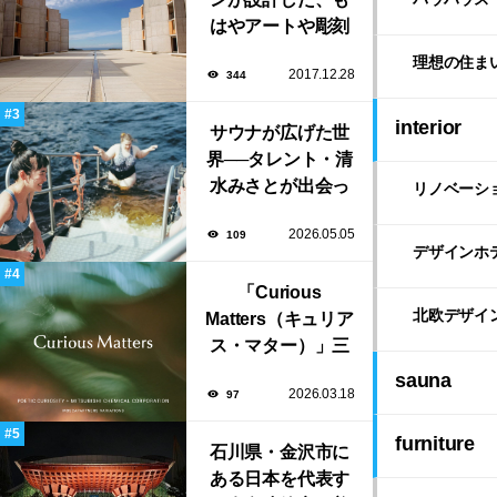
はやアートや彫刻
のような「ソーク
理想の住ま
2017.12.28
344
研究所」。
interior
サウナが広げた世
界──タレント・清
水みさとが出会っ
リノベーシ
た風景と自由な生
2026.05.05
109
き方
デザインホ
「Curious
北欧デザイ
Matters（キュリア
ス・マター）」三
菱ケミカルとポエ
sauna
2026.03.18
97
ティック・キュリ
オシティがタッ
furniture
グ。ミラノデザイ
石川県・金沢市に
ンウィーク2026で
ある日本を代表す