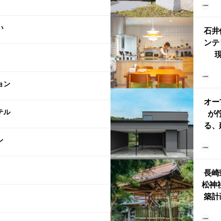
（グ
東北
い
型シ
石井
ンテ
現
lin
リン
ョン
える
ルな
オー
テル
が
る、
けた
ン
まい
か
長崎
松神
築計
ス
「