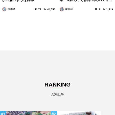
「daita2019」
ンコンセプトと家づくりのポイン
榎本綾
榎本綾
71
44,750
3
1,349
トについて
RANKING
人気記事
1
2