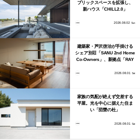
ブリックスペースを拡張し、
新ハウス「CHILL2.0」
「COAST」が開業！
2026.08.02
Sun
建築家・芦沢啓治が手掛ける
シェア別荘「SANU 2nd Home
Co-Owners」、新拠点「RAY
館山」が販売開始
2026.08.01
Sat
家族の気配が絶えず交差する
平屋。光を中心に据えた住ま
い「団欒の杜」
2026.08.01
Sat