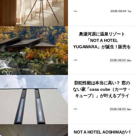
界で唯一、日本で発売開始！
2026.08.04
Tue
奥湯河原に温泉リゾート
「NOT A HOTEL
YUGAWARA」が誕生！販売を
日本・海外同時に開始！
2026.08.03
Mon
防犯性能は本当に高い？ 窓の
ない家「casa cube（カーサ・
キューブ）」が叶えるプライ
バシーと安心感の正体
2026.08.03
Mon
NOT A HOTEL AOSHIMAがパ