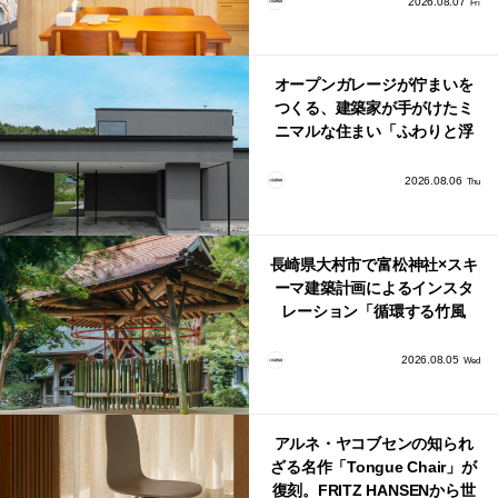
2026.08.07
Fri
オープンガレージが佇まいを
つくる、建築家が手がけたミ
ニマルな住まい「ふわりと浮
かび上がる住まい」
2026.08.06
Thu
長崎県大村市で富松神社×スキ
ーマ建築計画によるインスタ
レーション「循環する竹風
鈴」が公開！
2026.08.05
Wed
アルネ・ヤコブセンの知られ
ざる名作「Tongue Chair」が
復刻。FRITZ HANSENから世