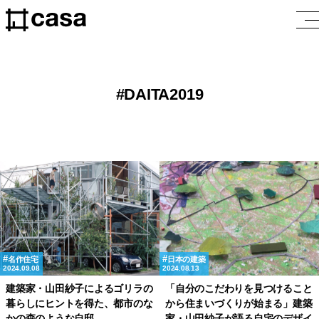
DAITA2019
名作住宅
日本の建築
2024.09.08
2024.08.13
建築家・山田紗子によるゴリラの
「自分のこだわりを見つけること
暮らしにヒントを得た、都市のな
から住まいづくりが始まる」建築
かの森のような自邸
家・山田紗子が語る自宅のデザイ