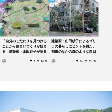
「自分のこだわりを見つける
建築家・山田紗子によるゴリ
ことから住まいづくりが始ま
ラの暮らしにヒントを得た、
る」建築家・山田紗子が語る
都市のなかの森のような自邸
自宅のデザインコンセプトと
「daita2019」
3
1,349
71
44,750
家づくりのポイントについて