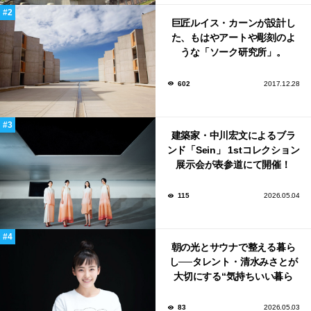
巨匠ルイス・カーンが設計し
た、もはやアートや彫刻のよ
うな「ソーク研究所」。
602
2017.12.28
建築家・中川宏文によるブラ
ンド「Sein」 1stコレクション
展示会が表参道にて開催！
115
2026.05.04
朝の光とサウナで整える暮ら
し──タレント・清水みさとが
大切にする“気持ちいい暮ら
し”
83
2026.05.03