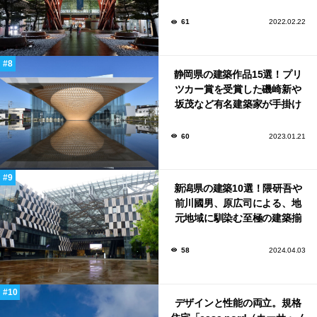
61
2022.02.22
静岡県の建築作品15選！プリ
ツカー賞を受賞した磯崎新や
坂茂など有名建築家が手掛け
た美しい建築も多数！
60
2023.01.21
新潟県の建築10選！隈研吾や
前川國男、原広司による、地
元地域に馴染む至極の建築揃
い！
58
2024.04.03
デザインと性能の両立。規格