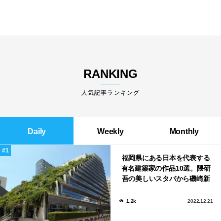
RANKING
人気記事ランキング
Daily
Weekly
Monthly
福岡県にある日本を代表する
有名建築家の作品10選。隈研
吾の美しいスタバから磯崎新
による鮨屋まで！
1.2k
2022.12.21