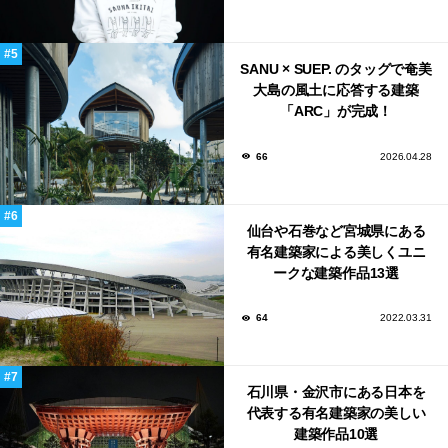
SANU × SUEP. のタッグで奄美
大島の風土に応答する建築
「ARC」が完成！
66
2026.04.28
仙台や石巻など宮城県にある
有名建築家による美しくユニ
ークな建築作品13選
64
2022.03.31
石川県・金沢市にある日本を
代表する有名建築家の美しい
建築作品10選