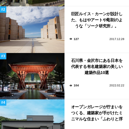
巨匠ルイス・カーンが設計し
た、もはやアートや彫刻のよ
うな「ソーク研究所」。
127
2017.12.28
石川県・金沢市にある日本を
代表する有名建築家の美しい
建築作品10選
104
2022.02.22
オープンガレージが佇まいを
つくる、建築家が手がけたミ
ニマルな住まい「ふわりと浮
かび上がる住まい」