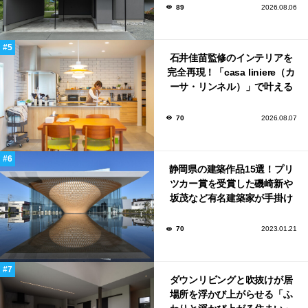
89
2026.08.06
石井佳苗監修のインテリアを
完全再現！「casa liniere（カ
ーサ・リンネル）」で叶える
北欧ナチュラルな部屋づく
り。
70
2026.08.07
静岡県の建築作品15選！プリ
ツカー賞を受賞した磯崎新や
坂茂など有名建築家が手掛け
た美しい建築も多数！
70
2023.01.21
ダウンリビングと吹抜けが居
場所を浮かび上がらせる「ふ