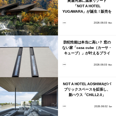
奥湯河原に温泉リゾート
「NOT A HOTEL
YUGAWARA」が誕生！販売を
日本・海外同時に開始！
2026.08.03
Mon
防犯性能は本当に高い？ 窓の
ない家「casa cube（カーサ・
キューブ）」が叶えるプライ
バシーと安心感の正体
2026.08.03
Mon
NOT A HOTEL AOSHIMAがパ
ブリックスペースを拡張し、
新ハウス「CHILL2.0」
「COAST」が開業！
2026.08.02
Sun