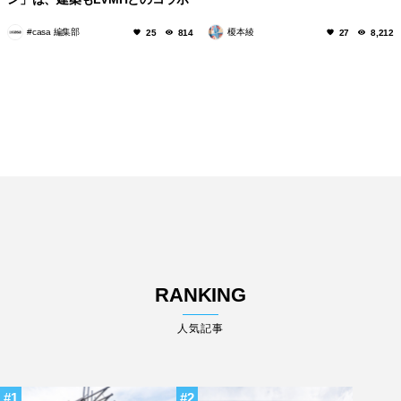
も見どころいっぱい！
#casa 編集部
榎本綾
25
814
27
8,212
RANKING
人気記事
1
2