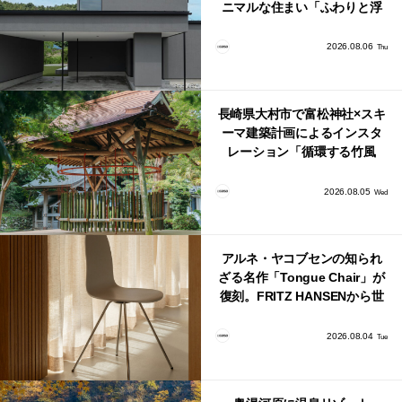
ニマルな住まい「ふわりと浮
かび上がる住まい」
2026.08.06
Thu
長崎県大村市で富松神社×スキ
ーマ建築計画によるインスタ
レーション「循環する竹風
鈴」が公開！
2026.08.05
Wed
アルネ・ヤコブセンの知られ
ざる名作「Tongue Chair」が
復刻。FRITZ HANSENから世
界で唯一、日本で発売開始！
2026.08.04
Tue