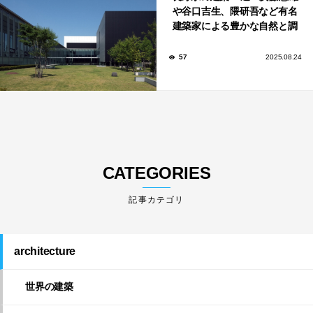
や谷口吉生、隈研吾など有名
建築家による豊かな自然と調
和する美術館や公共施設！
57
2025.08.24
CATEGORIES
architecture
世界の建築