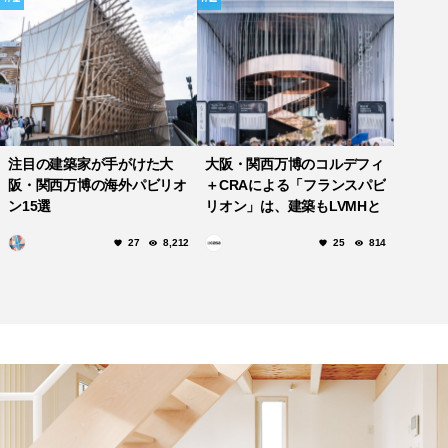
注目の建築家が手がけた大
大阪・関西万博のコルデフィ
阪・関西万博の海外パビリオ
＋CRAによる「フランスパビ
ン15選
リオン」は、建築もLVMHと
のコラボも見どころいっぱ
27
8,212
25
814
い！