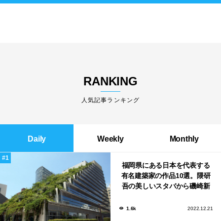
RANKING
人気記事ランキング
Daily
Weekly
Monthly
福岡県にある日本を代表する
有名建築家の作品10選。隈研
吾の美しいスタバから磯崎新
による鮨屋まで！
1.6k
2022.12.21