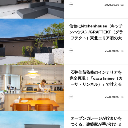
2026.08.08
Sat
仙台にkitchenhouse（キッチ
ンハウス）/GRAFTEKT（グラ
フテクト）東北エリア初の大
型ショールームがオープン！
2026.08.07
Fri
石井佳苗監修のインテリアを
完全再現！「casa liniere（カ
ーサ・リンネル）」で叶える
北欧ナチュラルな部屋づく
り。
2026.08.07
Fri
オープンガレージが佇まいを
つくる、建築家が手がけたミ