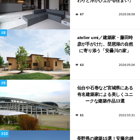
わりと浮かび上がる住まい」
のLDKとインテリア
67
2026.08.08
atelier umi／建築家・藤田時
彦が手がけた、琵琶湖の自然
に寄り添う「安曇川の家」
63
2026.05.06
仙台や石巻など宮城県にある
有名建築家による美しくユニ
ークな建築作品13選
61
2022.03.31
長野県の建築15選！安藤忠雄