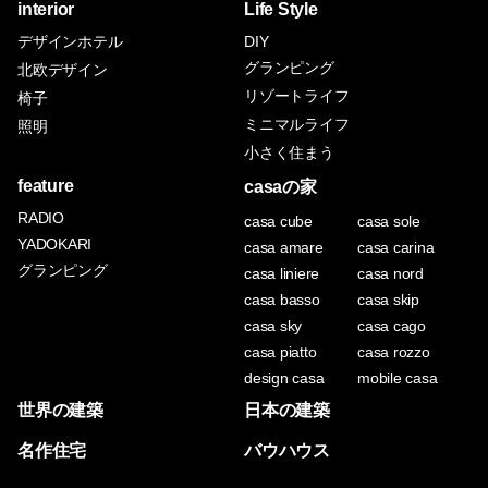
interior
Life Style
デザインホテル
DIY
グランピング
北欧デザイン
リゾートライフ
椅子
ミニマルライフ
照明
小さく住まう
feature
casaの家
RADIO
casa cube
casa sole
YADOKARI
casa amare
casa carina
グランピング
casa liniere
casa nord
casa basso
casa skip
casa sky
casa cago
casa piatto
casa rozzo
design casa
mobile casa
世界の建築
日本の建築
名作住宅
バウハウス