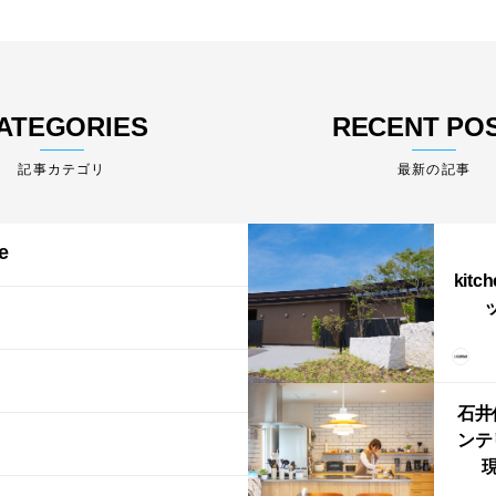
ATEGORIES
RECENT PO
最新の記事
e
kitc
ス）
（グ
東北
型シ
石井
ンテ
現
lin