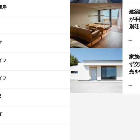
「C
海岸
建築
が手
別荘「
Own
グ
「R
家族
イフ
ず交
光を
イフ
住
う
T