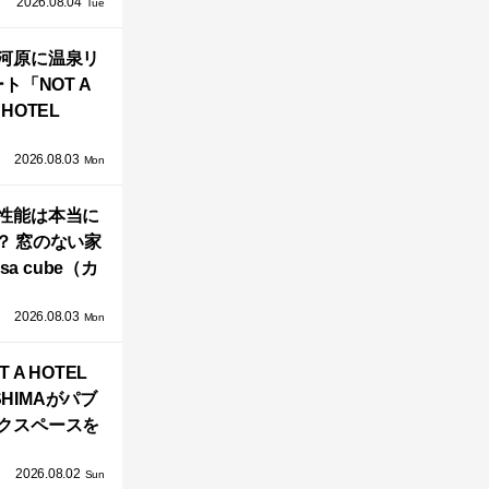
2026.08.04
TZ HANSENか
Tue
界で唯一、日
河原に温泉リ
で発売開始！
ト「NOT A
HOTEL
GAWARA」が
2026.08.03
生！販売を日
Mon
海外同時に開
性能は本当に
始！
？ 窓のない家
sa cube（カ
サ・キュー
2026.08.03
」が叶えるプ
Mon
バシーと安心
T A HOTEL
感の正体
SHIMAがパブ
クスペースを
し、新ハウス
2026.08.02
HILL2.0」
Sun