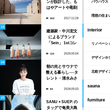
ンが設計した、も
バウハウス
はやアートや彫刻
のような「ソーク
理想の住ま
2017.12.28
602
研究所」。
interior
建築家・中川宏文
によるブランド
「Sein」 1stコレ
リノベーシ
クション展示会が
2026.05.04
115
表参道にて開催！
デザインホ
朝の光とサウナで
北欧デザイ
整える暮らし──タ
レント・清水みさ
とが大切にする“気
sauna
2026.05.03
83
持ちいい暮らし”
furniture
SANU × SUEP. の
タッグで奄美大島