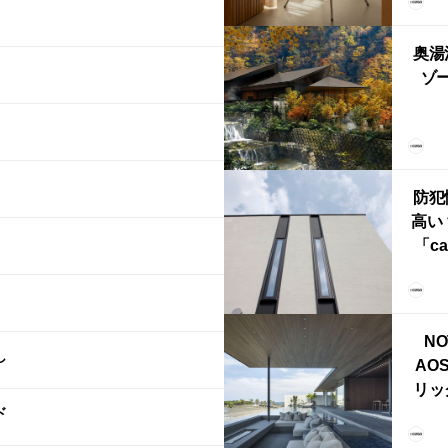
FRI
ら世
奥湯
本
ゾー
YU
誕
本・
防犯
高い
「ca
ー
ブ）
ライ
NO
し
AO
リッ
ド
拡張
「C