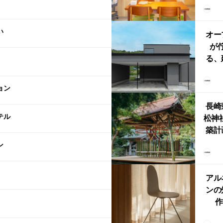
リン
える
い
ルな
オー
が
る、
けた
まい
ョン
か
長崎
テル
松神
築計
ス
ン
「
鈴
アル
ンの
作
Ch