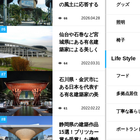
の風土に応答する
グッズ
建築「ARC」が完
2026.04.28
66
成！
照明
仙台や石巻など宮
椅子
城県にある有名建
築家による美しく
ユニークな建築作
Life Style
2022.03.31
64
品13選
フード
石川県・金沢市に
ある日本を代表す
多拠点居住
る有名建築家の美
しい建築作品10選
2022.02.22
61
丁寧な暮ら
静岡県の建築作品
ポートラン
15選！プリツカー
賞を受賞した磯崎