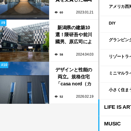
新や坂茂など有名
アメリカ西
2023.01.21
60
建築家が手掛けた
美しい建築も多
DIY
新潟県の建築10
数！
選！隈研吾や前川
グランピン
國男、原広司によ
る、地元地域に馴
2024.04.03
58
染む至極の建築揃
リゾートラ
い！
デザインと性能の
ミニマルラ
両立。規格住宅
「casa nord（カ
小さく住ま
ーサ・ノルド）」
2026.02.19
52
のスリット窓に隠
された、断熱と採
LIFE IS AR
光の秘密
MUSIC