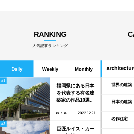
RANKING
C
人気記事ランキング
architectur
Daily
Weekly
Monthly
世界の建築
福岡県にある日本
を代表する有名建
築家の作品10選。
日本の建築
隈研吾の美しいス
2022.12.21
1.2k
タバから磯崎新に
名作住宅
よる鮨屋まで！
巨匠ルイス・カー