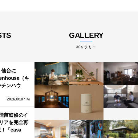
STS
GALLERY
ギャラリー
仙台に
henhouse（キ
ッチンハウ
/GRAFTEKT
2026.08.07
ラフテクト）
Fri
エリア初の大
ョールームが
佳苗監修のイ
リアを完全再
オープン！
！「casa
iere（カーサ・