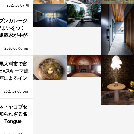
2026.08.07
ネル）」で叶
Fri
北欧ナチュラ
部屋づくり。
プンガレージ
佇まいをつく
建築家が手が
ミニマルな住
2026.08.06
「ふわりと浮
Thu
び上がる住ま
県大村市で富
い」
社×スキーマ建
画によるイン
タレーション
2026.08.05
循環する竹風
Wed
」が公開！
ネ・ヤコブセ
知られざる名
「Tongue
air」が復刻。