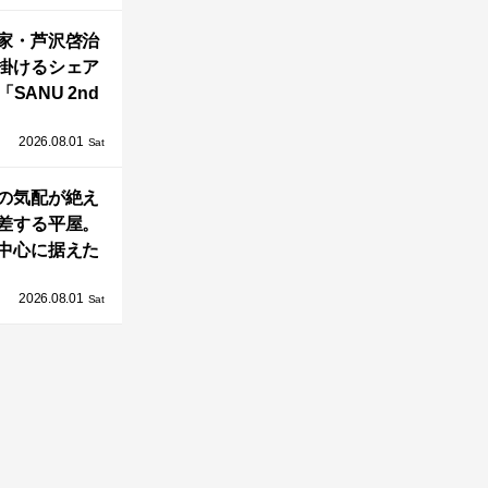
OAST」が開
家・芦沢啓治
業！
掛けるシェア
SANU 2nd
Home Co-
2026.08.01
ers」、新拠点
Sat
AY 館山」が販
の気配が絶え
売開始
差する平屋。
中心に据えた
まい「団欒の
2026.08.01
杜」
Sat