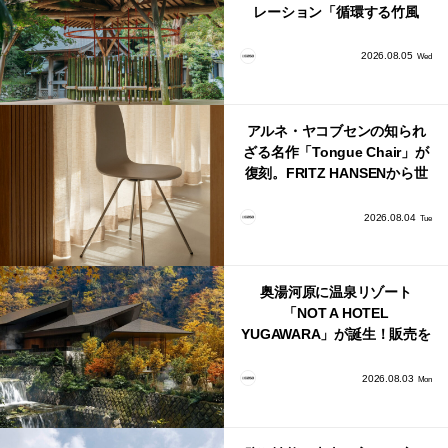
レーション「循環する竹風
鈴」が公開！
2026.08.05
Wed
アルネ・ヤコブセンの知られ
ざる名作「Tongue Chair」が
復刻。FRITZ HANSENから世
界で唯一、日本で発売開始！
2026.08.04
Tue
奥湯河原に温泉リゾート
「NOT A HOTEL
YUGAWARA」が誕生！販売を
日本・海外同時に開始！
2026.08.03
Mon