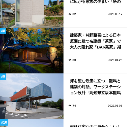
に広がる家族の住まい「塔の
家」
82
2026.03.17
建築家・村野藤吾による日本
庭園に建つ名建築「茶寮」で
大人の隠れ家「BAR茶寮」期
日限定でOPEN！
80
2026.04.26
海を望む断崖に立つ、龍馬と
建築の対話。ワークステーシ
ョン設計「高知県立坂本龍馬
記念館」
74
2026.03.08
規格住宅なのに自分らしい！