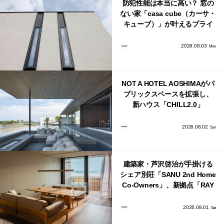
防犯性能は本当に高い？ 窓の
ない家「casa cube（カーサ・
キューブ）」が叶えるプライ
バシーと安心感の正体
2026.08.03
Mon
NOT A HOTEL AOSHIMAがパ
ブリックスペースを拡張し、
新ハウス「CHILL2.0」
「COAST」が開業！
2026.08.02
Sun
建築家・芦沢啓治が手掛ける
シェア別荘「SANU 2nd Home
Co-Owners」、新拠点「RAY
館山」が販売開始
2026.08.01
Sat