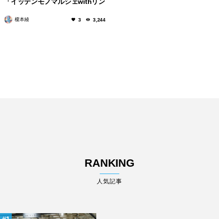
「イッテンモノマルシェwithリン
ネル」
榎本綾
3
3,244
RANKING
人気記事