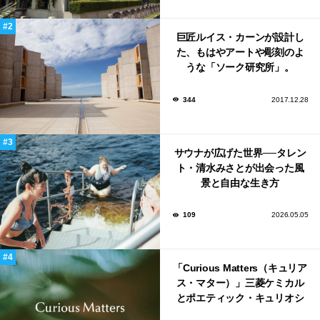
巨匠ルイス・カーンが設計し
た、もはやアートや彫刻のよ
うな「ソーク研究所」。
344
2017.12.28
サウナが広げた世界──タレン
ト・清水みさとが出会った風
景と自由な生き方
109
2026.05.05
「Curious Matters（キュリア
ス・マター）」三菱ケミカル
とポエティック・キュリオシ
ティがタッグ。ミラノデザイ