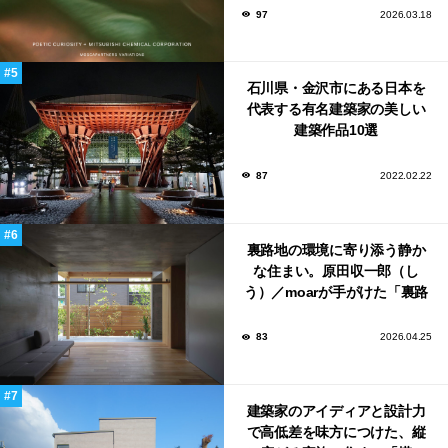
ンウィーク2026で初出展
97
2026.03.18
石川県・金沢市にある日本を
代表する有名建築家の美しい
建築作品10選
87
2022.02.22
裏路地の環境に寄り添う静か
な住まい。原田収一郎（し
う）／moarが手がけた「裏路
地の家」
83
2026.04.25
建築家のアイディアと設計力
で高低差を味方につけた、縦