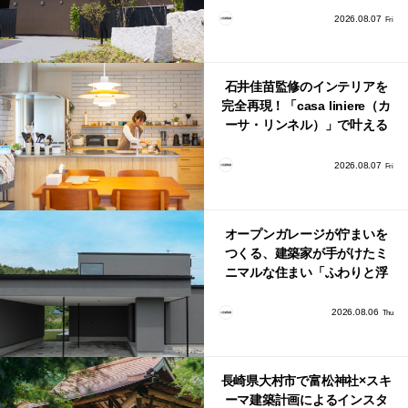
2026.08.07
Fri
石井佳苗監修のインテリアを
完全再現！「casa liniere（カ
ーサ・リンネル）」で叶える
北欧ナチュラルな部屋づく
り。
2026.08.07
Fri
オープンガレージが佇まいを
つくる、建築家が手がけたミ
ニマルな住まい「ふわりと浮
かび上がる住まい」
2026.08.06
Thu
長崎県大村市で富松神社×スキ
ーマ建築計画によるインスタ