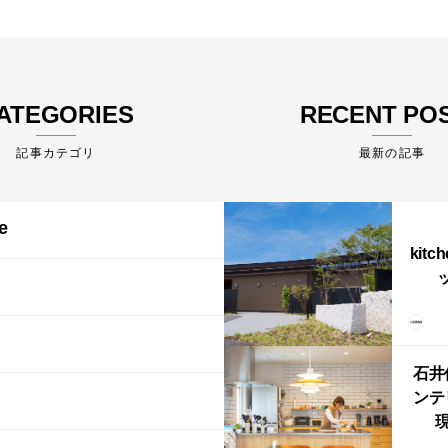
ATEGORIES
RECENT PO
最新の記事
e
kitc
ス）
（グ
東北
型シ
石井
ンテ
現
lin