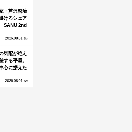
OAST」が開
家・芦沢啓治
業！
掛けるシェア
SANU 2nd
Home Co-
2026.08.01
ers」、新拠点
Sat
AY 館山」が販
の気配が絶え
売開始
差する平屋。
中心に据えた
まい「団欒の
2026.08.01
杜」
Sat