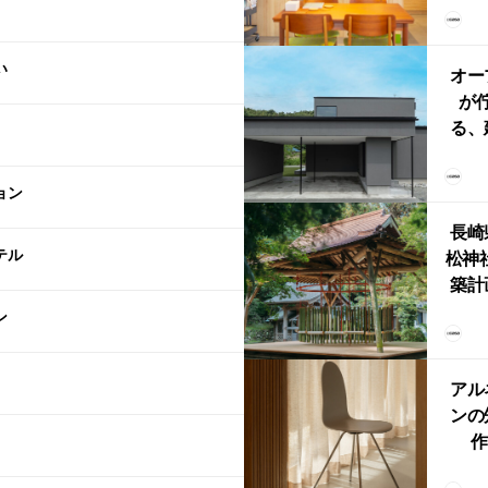
リン
える
い
ルな
オー
が
る、
けた
まい
ョン
か
長崎
テル
松神
築計
ス
ン
「
鈴
アル
ンの
作
Ch