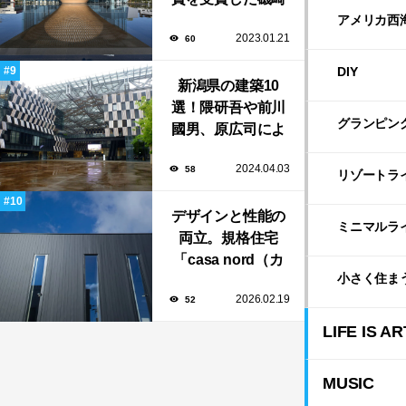
新や坂茂など有名
アメリカ西
2023.01.21
60
建築家が手掛けた
美しい建築も多
DIY
新潟県の建築10
数！
選！隈研吾や前川
グランピン
國男、原広司によ
る、地元地域に馴
2024.04.03
58
染む至極の建築揃
リゾートラ
い！
デザインと性能の
ミニマルラ
両立。規格住宅
「casa nord（カ
小さく住ま
ーサ・ノルド）」
2026.02.19
52
のスリット窓に隠
された、断熱と採
LIFE IS AR
光の秘密
MUSIC