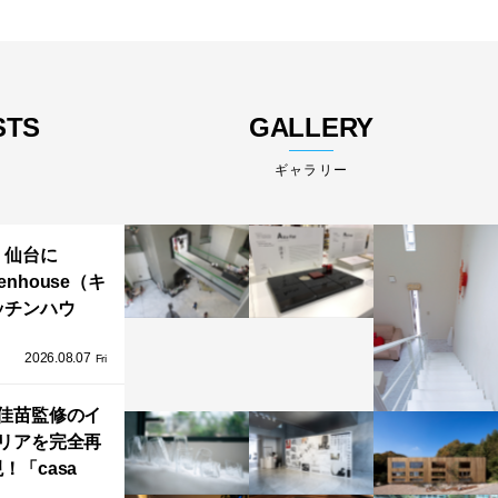
STS
GALLERY
ギャラリー
仙台に
henhouse（キ
ッチンハウ
/GRAFTEKT
2026.08.07
ラフテクト）
Fri
エリア初の大
ョールームが
佳苗監修のイ
リアを完全再
オープン！
！「casa
iere（カーサ・