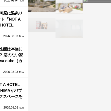
2026.08.04
TZ HANSENか
Tue
界で唯一、日
河原に温泉リ
で発売開始！
ト「NOT A
HOTEL
GAWARA」が
2026.08.03
生！販売を日
Mon
海外同時に開
性能は本当に
始！
？ 窓のない家
sa cube（カ
サ・キュー
2026.08.03
」が叶えるプ
Mon
バシーと安心
T A HOTEL
感の正体
SHIMAがパブ
クスペースを
し、新ハウス
2026.08.02
HILL2.0」
Sun