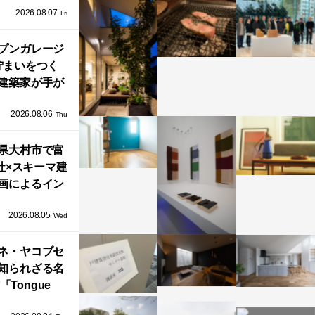
2026.08.07
ネル）」で叶
Fri
北欧ナチュラ
部屋づくり。
プンガレージ
佇まいをつく
建築家が手が
ミニマルな住
2026.08.06
「ふわりと浮
Thu
び上がる住ま
県大村市で富
い」
社×スキーマ建
画によるイン
タレーション
2026.08.05
循環する竹風
Wed
」が公開！
ネ・ヤコブセ
知られざる名
「Tongue
air」が復刻。