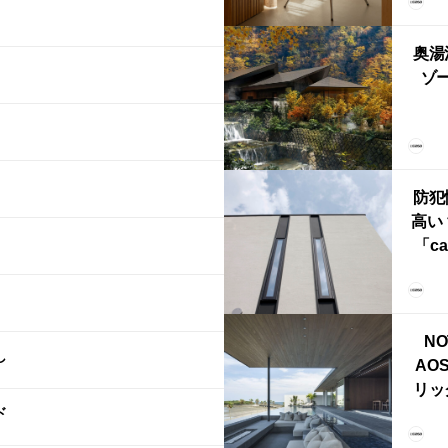
FRI
ら世
奥湯
本
ゾー
YU
誕
本・
防犯
高い
「ca
ー
ブ）
ライ
NO
し
AO
リッ
ド
拡張
「C