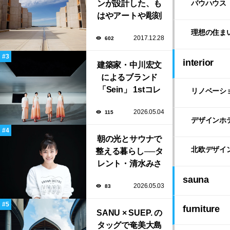
ンが設計した、も
バウハウス
はやアートや彫刻
のような「ソーク
理想の住ま
2017.12.28
602
研究所」。
interior
建築家・中川宏文
によるブランド
「Sein」 1stコレ
リノベーシ
クション展示会が
2026.05.04
115
表参道にて開催！
デザインホ
朝の光とサウナで
北欧デザイ
整える暮らし──タ
レント・清水みさ
とが大切にする“気
sauna
2026.05.03
83
持ちいい暮らし”
furniture
SANU × SUEP. の
タッグで奄美大島