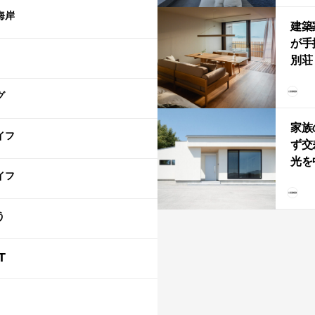
「C
海岸
建築
が手
別荘「
Own
グ
「R
家族
イフ
ず交
光を
イフ
住
う
T