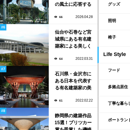
の風土に応答する
グッズ
建築「ARC」が完
2026.04.28
66
成！
照明
仙台や石巻など宮
椅子
城県にある有名建
築家による美しく
ユニークな建築作
Life Style
2022.03.31
64
品13選
フード
石川県・金沢市に
ある日本を代表す
多拠点居住
る有名建築家の美
しい建築作品10選
2022.02.22
61
丁寧な暮ら
静岡県の建築作品
ポートラン
15選！プリツカー
賞を受賞した磯崎