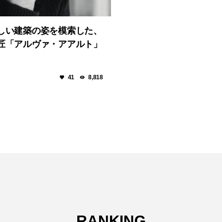
しい建築の姿を模索した、
匠「アルヴァ・アアルト」
41
8,818
RANKING