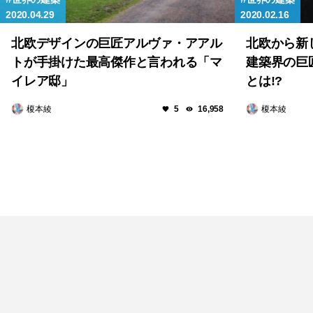
2020.04.29
2020.02.16
北欧デザインの巨匠アルヴァ・アアル
北欧から新
トが手掛けた最高傑作と言われる「マ
建築界の巨
イレア邸」
とは!?
榎本綾
榎本綾
5
16,958